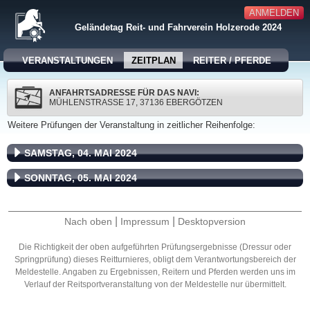
ANMELDEN
Geländetag Reit- und Fahrverein Holzerode 2024
VERANSTALTUNGEN
ZEITPLAN
REITER / PFERDE
ANFAHRTSADRESSE FÜR DAS NAVI:
MÜHLENSTRASSE 17, 37136 EBERGÖTZEN
Weitere Prüfungen der Veranstaltung in zeitlicher Reihenfolge:
SAMSTAG, 04. MAI 2024
SONNTAG, 05. MAI 2024
|
|
Nach oben
Impressum
Desktopversion
Die Richtigkeit der oben aufgeführten Prüfungsergebnisse (Dressur oder
Springprüfung) dieses Reitturnieres, obligt dem Verantwortungsbereich der
Meldestelle. Angaben zu Ergebnissen, Reitern und Pferden werden uns im
Verlauf der Reitsportveranstaltung von der Meldestelle nur übermittelt.