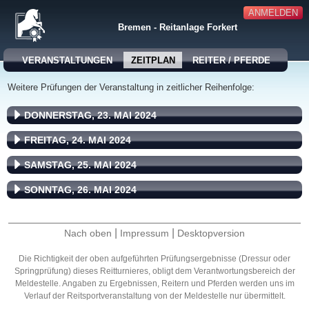
ANMELDEN
Bremen - Reitanlage Forkert
VERANSTALTUNGEN
ZEITPLAN
REITER / PFERDE
Weitere Prüfungen der Veranstaltung in zeitlicher Reihenfolge:
DONNERSTAG, 23. MAI 2024
FREITAG, 24. MAI 2024
SAMSTAG, 25. MAI 2024
SONNTAG, 26. MAI 2024
|
|
Nach oben
Impressum
Desktopversion
Die Richtigkeit der oben aufgeführten Prüfungsergebnisse (Dressur oder
Springprüfung) dieses Reitturnieres, obligt dem Verantwortungsbereich der
Meldestelle. Angaben zu Ergebnissen, Reitern und Pferden werden uns im
Verlauf der Reitsportveranstaltung von der Meldestelle nur übermittelt.