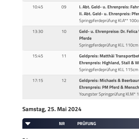
10:45
09
I. Abt. Geld- u. Ehrenpreis: Fa
II. Abt. Geld- u. Ehrenpreis: P
Springpferdeprüfung Kl.A** 100cm
13:30
10
Geld- u. Ehrenpreise: Dr. Felica
Pferde
Springpferdeprüfung Kl.L 110cm -
15:45
11
Geldpreis: Matthäi Transportb
Ehrenpreis: Highland, Stall & 
Springpferdeprüfung Kl.L 115cm -
17:15
12
Geldpreis: Michaels & Beerba
Ehrenpreis: PM Pferd & Mensch,
Youngster Springprüfung Kl.M* 1
Samstag, 25. Mai 2024
NR
PRÜFUNG