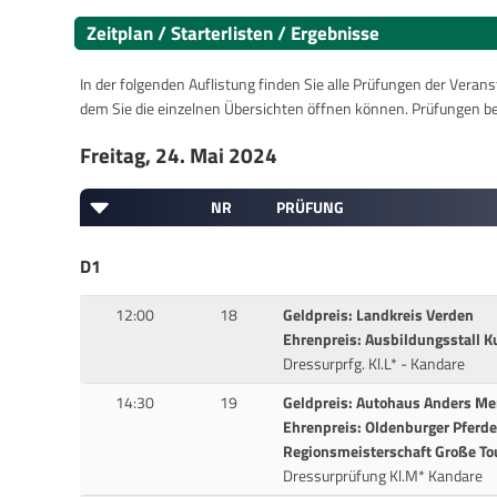
Zeitplan / Starterlisten / Ergebnisse
In der folgenden Auflistung finden Sie alle Prüfungen der Verans
dem Sie die einzelnen Übersichten öffnen können. Prüfungen b
Freitag, 24. Mai 2024
NR
PRÜFUNG
D1
12:00
18
Geldpreis: Landkreis Verden
Ehrenpreis: Ausbildungsstall K
Dressurprfg. Kl.L* - Kandare
14:30
19
Geldpreis: Autohaus Anders M
Ehrenpreis: Oldenburger Pferde
Regionsmeisterschaft Große To
Dressurprüfung Kl.M* Kandare