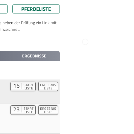
PFERDELISTE
ts neben der Prüfung ein Link mit
nnzeichnet.
ERGEBNISSE
16
START
ERGEBNIS
LISTE
LISTE
23
START
ERGEBNIS
LISTE
LISTE