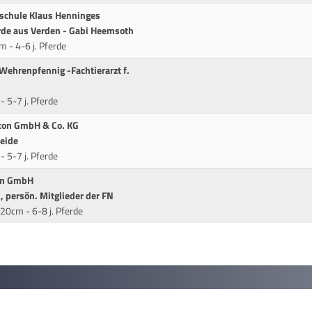
hrschule Klaus Henninges
ferde aus Verden - Gabi Heemsoth
 - 4-6 j. Pferde
 Wehrenpfennig -Fachtierarzt f.
 5-7 j. Pferde
eton GmbH & Co. KG
Weide
 5-7 j. Pferde
um GmbH
 persön. Mitglieder der FN
20cm - 6-8 j. Pferde