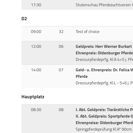
17:30
Stutenschau Pferdezuchtverein 
D2
09:00
32
Test of choice
12:00
06
Geldpreis: Herr Werner Burkart
Ehrenpreis: Oldenburger Pferde
Dressurpferdeprfg. Kl.A 4+5 j. Pf
14:00
07
Geld- u. Ehrenpreis: Dr. Felica 
Pferde
Dressurpferdeprfg. Kl.L - 5+6 j. 
Hauptplatz
08:30
08
I. Abt. Geldpreis: Tierärztliche 
II. Abt. Geldpreis: Sportpferde 
Ehrenpreise: Oldenburger Pferd
Springpferdeprüfung Kl.A* 90cm -