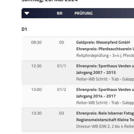
NR
PRÜFUNG
D1
08:30
05
Geldpreis: Weserpferd GmbH
Ehrenpreis: Pferdezuchtverein V
Reitpferdeprüfung - 3+4 j. Pferd
12:30
01/1
Ehrenpreis: Sporthaus Verden u
Jahrgang 2007 - 2013
Reiter-WB Schritt - Trab - Galop
13:00
01/2
Ehrenpreis: Sporthaus Verden u
Jahrgang 2014 - 2017
Reiter-WB Schritt - Trab - Galop
13:30
03
Ehrenpreis: Nele Isberner Foto
Regionsmeisterschaft Kleine To
Dressur-WB (DW 2, 2 bis 4 Reite