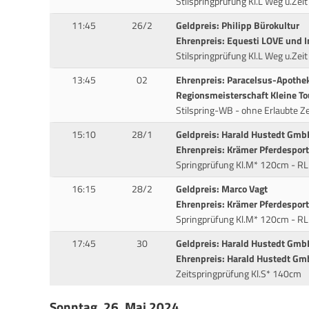
Stilspringprüfung Kl.L Weg u.Zei
11:45
26/2
Geldpreis: Philipp Bürokultur
Ehrenpreis: Equesti LOVE und 
Stilspringprüfung Kl.L Weg u.Ze
13:45
02
Ehrenpreis: Paracelsus-Apothe
Regionsmeisterschaft Kleine To
Stilspring-WB - ohne Erlaubte 
15:10
28/1
Geldpreis: Harald Hustedt Gmb
Ehrenpreis: Krämer Pferdesport
Springprüfung Kl.M* 120cm - RL
16:15
28/2
Geldpreis: Marco Vagt
Ehrenpreis: Krämer Pferdesport
Springprüfung Kl.M* 120cm - R
17:45
30
Geldpreis: Harald Hustedt Gmb
Ehrenpreis: Harald Hustedt G
Zeitspringprüfung Kl.S* 140cm
Sonntag, 26. Mai 2024