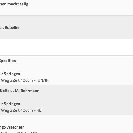
ssen macht selig
er, Kubelke
Spedition
ur Springen
* Weg u.Zeit 100cm - JUN/JR
 Nolte u. M. Behrmann
ur Springen
* Weg u.Zeit 100cm - REI
Ingo Waechter