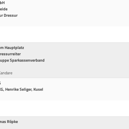
mbH
Weide
ur Dressur
dem Hauptplatz
ressurreiter
gruppe Sparkassenverband
Kandare
G
, Henrike Seliger, Kusel
omas Röpke