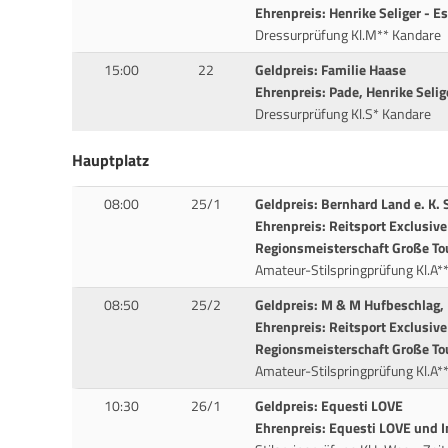
Ehrenpreis: Henrike Seliger - E
Dressurprüfung Kl.M** Kandare
15:00
22
Geldpreis: Familie Haase
Ehrenpreis: Pade, Henrike Selig
Dressurprüfung Kl.S* Kandare
Hauptplatz
08:00
25/1
Geldpreis: Bernhard Land e. K. 
Ehrenpreis: Reitsport Exclusive
Regionsmeisterschaft Große To
Amateur-Stilspringprüfung Kl.A*
08:50
25/2
Geldpreis: M & M Hufbeschlag,
Ehrenpreis: Reitsport Exclusive
Regionsmeisterschaft Große To
Amateur-Stilspringprüfung Kl.A*
10:30
26/1
Geldpreis: Equesti LOVE
Ehrenpreis: Equesti LOVE und 