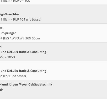
t 110cm - RLP 0 - 100
Ingo Waechter
it 110cm - RLP 101 und besser
ke
ur Springen
Zeit (EZ) / WBO WB 265 60cm
H
 und DeLvEs Trade & Consulting
P 0 - 1050
 und DeLvEs Trade & Consulting
LP 1051 und besser
H und Jürgen Meyer Gebäudetechnik
mbH