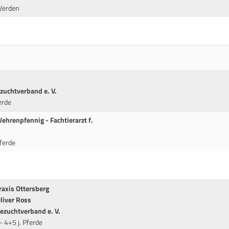
Verden
zuchtverband e. V.
erde
Wehrenpfennig - Fachtierarzt f.
Pferde
Praxis Ottersberg
Oliver Ross
ezuchtverband e. V.
 4+5 j. Pferde