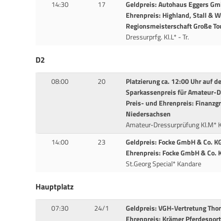
14:30
17
Geldpreis: Autohaus Eggers G
Ehrenpreis: Highland, Stall & 
Regionsmeisterschaft Große To
Dressurprfg. Kl.L* - Tr.
D2
08:00
20
Platzierung ca. 12:00 Uhr auf 
Sparkassenpreis für Amateur-D
Preis- und Ehrenpreis: Finanz
Niedersachsen
Amateur-Dressurprüfung Kl.M* 
14:00
23
Geldpreis: Focke GmbH & Co. K
Ehrenpreis: Focke GmbH & Co. KG
St.Georg Special* Kandare
Hauptplatz
07:30
24/1
Geldpreis: VGH-Vertretung Th
Ehrenpreis: Krämer Pferdesport