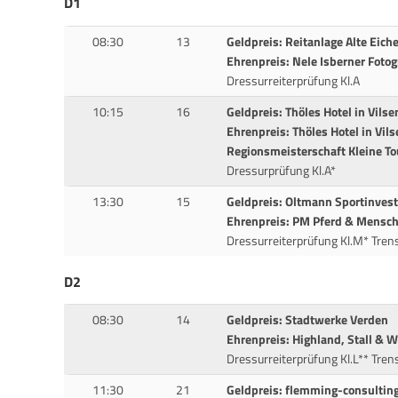
D1
08:30
13
Geldpreis: Reitanlage Alte Eich
Ehrenpreis: Nele Isberner Fotog
Dressurreiterprüfung Kl.A
10:15
16
Geldpreis: Thöles Hotel in Vilse
Ehrenpreis: Thöles Hotel in Vil
Regionsmeisterschaft Kleine To
Dressurprüfung Kl.A*
13:30
15
Geldpreis: Oltmann Sportinve
Ehrenpreis: PM Pferd & Mensch,
Dressurreiterprüfung Kl.M* Tren
D2
08:30
14
Geldpreis: Stadtwerke Verden
Ehrenpreis: Highland, Stall & 
Dressurreiterprüfung Kl.L** Tren
11:30
21
Geldpreis: flemming-consultin