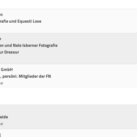
en
rafie und Equesti Love
n
sen und Nele Isberner Fotografie
ur Dressur
st GmbH
 persönl. Mitglieder der FN
se
Weide
se
g