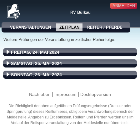
ANMELDEN
RV Bülkau
VERANSTALTUNGEN
ZEITPLAN
REITER / PFERDE
Weitere Prüfungen der Veranstaltung in zeitlicher Reihenfolge:
FREITAG, 24. MAI 2024
SAMSTAG, 25. MAI 2024
SONNTAG, 26. MAI 2024
|
|
Nach oben
Impressum
Desktopversion
Die Richtigkeit der oben aufgeführten Prüfungsergebnisse (Dressur oder
Springprüfung) dieses Reitturnieres, obligt dem Verantwortungsbereich der
Meldestelle. Angaben zu Ergebnissen, Reitern und Pferden werden uns im
Verlauf der Reitsportveranstaltung von der Meldestelle nur übermittelt.