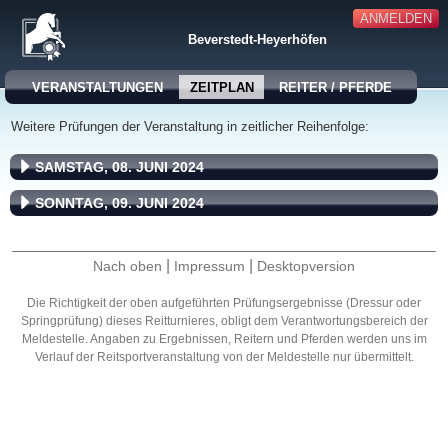
ANMELDEN
Beverstedt-Heyerhöfen
VERANSTALTUNGEN
ZEITPLAN
REITER / PFERDE
Weitere Prüfungen der Veranstaltung in zeitlicher Reihenfolge:
SAMSTAG, 08. JUNI 2024
SONNTAG, 09. JUNI 2024
|
|
Nach oben
Impressum
Desktopversion
Die Richtigkeit der oben aufgeführten Prüfungsergebnisse (Dressur oder
Springprüfung) dieses Reitturnieres, obligt dem Verantwortungsbereich der
Meldestelle. Angaben zu Ergebnissen, Reitern und Pferden werden uns im
Verlauf der Reitsportveranstaltung von der Meldestelle nur übermittelt.