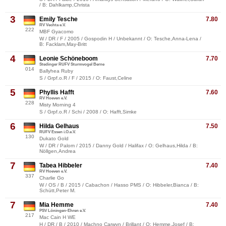
/ B: Dahlkamp,Christa
3
Emily Tesche
7.80
RV Vechta e.V.
222
MBF Gyacomo
W / DR / F / 2005 / Gospodin H / Unbekannt / O: Tesche,Anna-Lena /
B: Facklam,May-Britt
4
Leonie Schöneboom
7.70
Stedinger RUFV Sturmvogel Berne
014
Ballyhea Ruby
S / Grpf.o.R / F / 2015 / O: Faust,Celine
5
Phyllis Hafft
7.60
RV Hoeven e.V.
228
Misty Morning 4
S / Grpf.o.R / Schi / 2008 / O: Hafft,Simke
6
Hilda Gelhaus
7.50
RUFV Essen i.O.e.V.
130
Dukato Gold
W / DR / Palom / 2015 / Danny Gold / Halifax / O: Gelhaus,Hilda / B:
Nöllgen,Andrea
7
Tabea Hibbeler
7.40
RV Hoeven e.V.
337
Charlie Go
W / OS / B / 2015 / Cabachon / Hasso PMS / O: Hibbeler,Bianca / B:
Schütt,Peter M.
7
Mia Hemme
7.40
PSV Löningen-Ehren e.V.
217
Mac Cain H WE
H / DR / B / 2010 / Machno Carwyn / Brillant / O: Hemme,Josef / B: