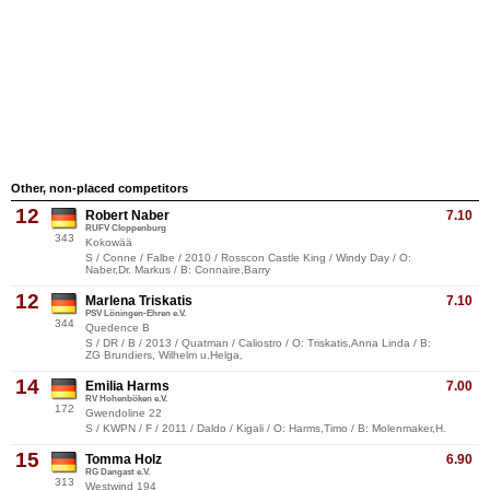
Other, non-placed competitors
12
Robert Naber
7.10
RUFV Cloppenburg
343
Kokowää
S / Conne / Falbe / 2010 / Rosscon Castle King / Windy Day / O:
Naber,Dr. Markus / B: Connaire,Barry
12
Marlena Triskatis
7.10
PSV Löningen-Ehren e.V.
344
Quedence B
S / DR / B / 2013 / Quatman / Caliostro / O: Triskatis,Anna Linda / B:
ZG Brundiers, Wilhelm u.Helga,
14
Emilia Harms
7.00
RV Hohenböken e.V.
172
Gwendoline 22
S / KWPN / F / 2011 / Daldo / Kigali / O: Harms,Timo / B: Molenmaker,H.
15
Tomma Holz
6.90
RG Dangast e.V.
313
Westwind 194