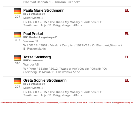
Blandfort,Hannah / B: Tillmann,Friedhelm
Paula Marie Strothmann
EL
RFV Benthullen e.V.
227
Mister Momo 3
H / DR / B / 2015 / The Braes My Mobility / Lordanos / O:
Strothmann,Anja / B: Brüggehagen,Alfons
Paul Prekel
EL
RSC Handorf-Langenberg e.V.
307
Vincenz 11
W / DR / B / 2007 / Vivaldi / Croupier / 107PV33 / O: Blandfort,Simone /
B: Recker,Martin
Tessa Steinberg
EL
RUFV Hausstette
310
Wandor AS
W / Pinto / BSche / 2012 / Wander van't Grupje / Gharib / O:
Steinberg,Dr. Meral / B: Skowronski,Anne
Greta Sophie Strothmann
EL
RFV Benthullen e.V.
227
Mister Momo 3
H / DR / B / 2015 / The Braes My Mobility / Lordanos / O:
Strothmann,Anja / B: Brüggehagen,Alfons