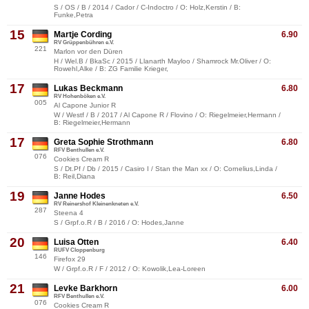
S / OS / B / 2014 / Cador / C-Indoctro / O: Holz,Kerstin / B:
Funke,Petra
15
Martje Cording
6.90
RV Grüppenbühren e.V.
221
Marlon vor den Düren
H / Wel.B / BkaSc / 2015 / Llanarth Mayloo / Shamrock Mr.Oliver / O:
Rowehl,Alke / B: ZG Familie Krieger,
17
Lukas Beckmann
6.80
RV Hohenböken e.V.
005
Al Capone Junior R
W / Westf / B / 2017 / Al Capone R / Flovino / O: Riegelmeier,Hermann /
B: Riegelmeier,Hermann
17
Greta Sophie Strothmann
6.80
RFV Benthullen e.V.
076
Cookies Cream R
S / Dt.Pf / Db / 2015 / Casiro I / Stan the Man xx / O: Cornelius,Linda /
B: Reil,Diana
19
Janne Hodes
6.50
RV Reinershof Kleinenkneten e.V.
287
Steena 4
S / Grpf.o.R / B / 2016 / O: Hodes,Janne
20
Luisa Otten
6.40
RUFV Cloppenburg
146
Firefox 29
W / Grpf.o.R / F / 2012 / O: Kowolik,Lea-Loreen
21
Levke Barkhorn
6.00
RFV Benthullen e.V.
076
Cookies Cream R