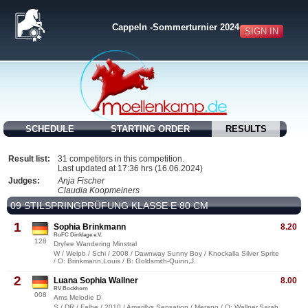
Cappeln -Sommerturnier 2024-
SIGN IN
SCHEDULE
STARTING ORDER
RESULTS
Result list:
31 competitors in this competition.
Last updated at 17:36 hrs (16.06.2024)
Judges:
Anja Fischer
Claudia Koopmeiners
09 STILSPRINGPRÜFUNG KLASSE E 80 CM
1
Sophia Brinkmann
8.20
RuFC Dinklage e.V.
128
Dryfee Wandering Minstral
W / Welpb / Schi / 2008 / Dawnway Sunny Boy / Knockalla Silver Sprite
/ O: Brinkmann,Louis / B: Goldsmith-Quinn,J.
2
Luana Sophia Wallner
8.00
RV Bockhorn
008
Ams Melodie D
S / DR / Falbe / 2010 / Amarillys Sensation / Merano / O: Wallner,Sarah