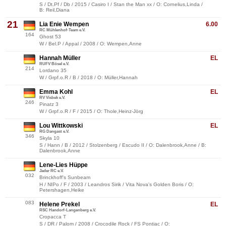
S / Dt.Pf / Db / 2015 / Casiro I / Stan the Man xx / O: Cornelius,Linda /
B: Reil,Diana
21
Lia Enie Wempen
6.00
RC Mühlenhof-Team e.V.
164
Ghost 53
W / Bel.P / Appal / 2008 / O: Wempen,Anne
Hannah Müller
EL
RUFV Bösel e.V.
214
Lordano 35
W / Grpf.o.R / B / 2018 / O: Müller,Hannah
Emma Kohl
EL
RV Visbek e.V.
246
Pinatz 3
W / Grpf.o.R / F / 2015 / O: Thole,Heinz-Jörg
Lou Wittkowski
EL
RG Dangast e.V.
346
Skyla 10
S / Hann / B / 2012 / Stolzenberg / Escudo II / O: Dalenbrook,Anne / B:
Dalenbrook,Anne
Lene-Lies Hüppe
Jader RC e.V.
032
Brinckhoff's Sunbeam
H / NIPo / F / 2003 / Leandros Sirik / Vita Nova's Golden Boris / O:
Petershagen,Heike
083
Helene Prekel
EL
RSC Handorf-Langenberg e.V.
Cropacca T
S / DR / Palom / 2008 / Crocodile Rock / FS Pontiac / O: