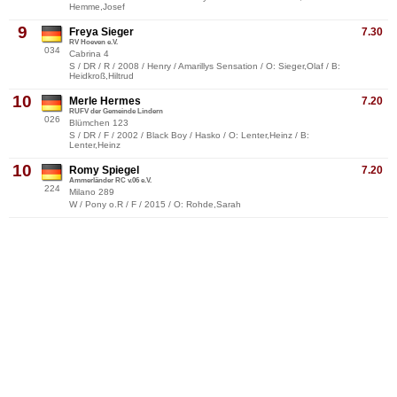
Hemme,Josef
9
Freya Sieger
7.30
RV Hoeven e.V.
034
Cabrina 4
S / DR / R / 2008 / Henry / Amarillys Sensation / O: Sieger,Olaf / B:
Heidkroß,Hiltrud
10
Merle Hermes
7.20
RUFV der Gemeinde Lindern
026
Blümchen 123
S / DR / F / 2002 / Black Boy / Hasko / O: Lenter,Heinz / B:
Lenter,Heinz
10
Romy Spiegel
7.20
Ammerländer RC v.06 e.V.
224
Milano 289
W / Pony o.R / F / 2015 / O: Rohde,Sarah