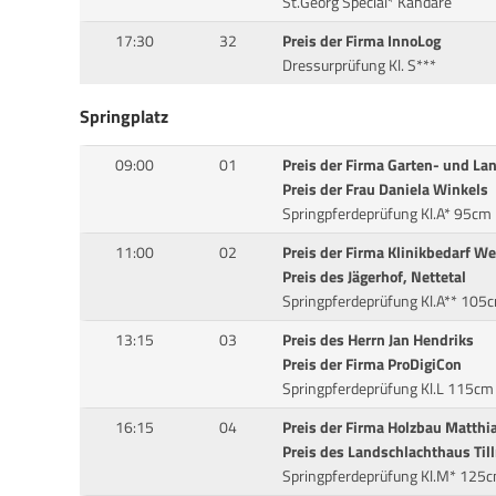
St.Georg Special* Kandare
17:30
32
Preis der Firma InnoLog
Dressurprüfung Kl. S***
Springplatz
09:00
01
Preis der Firma Garten- und L
Preis der Frau Daniela Winkels
Springpferdeprüfung Kl.A* 95cm
11:00
02
Preis der Firma Klinikbedarf W
Preis des Jägerhof, Nettetal
Springpferdeprüfung Kl.A** 105
13:15
03
Preis des Herrn Jan Hendriks
Preis der Firma ProDigiCon
Springpferdeprüfung Kl.L 115cm
16:15
04
Preis der Firma Holzbau Matthi
Preis des Landschlachthaus Ti
Springpferdeprüfung Kl.M* 125