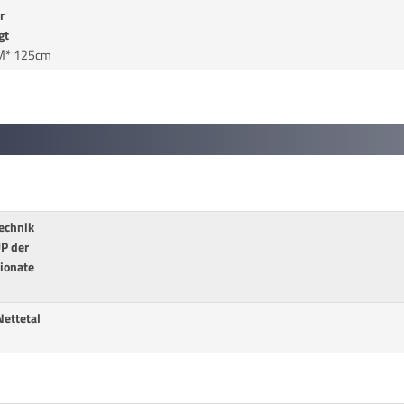
r
gt
.M* 125cm
technik
P der
ionate
Nettetal