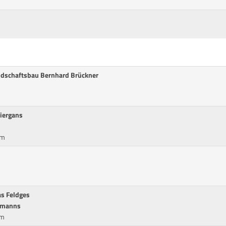
andschaftsbau Bernhard Brückner
eiergans
cm
as Feldges
llmanns
cm