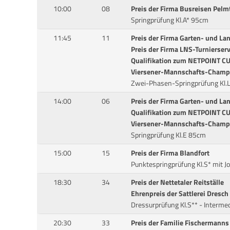
10:00
08
Preis der Firma Busreisen Pelm
Springprüfung Kl.A* 95cm
11:45
11
Preis der Firma Garten- und La
Preis der Firma LNS-Turnierserv
Qualifikation zum NETPOINT CU
Viersener-Mannschafts-Champ
Zwei-Phasen-Springprüfung Kl.
14:00
06
Preis der Firma Garten- und L
Qualifikation zum NETPOINT CU
Viersener-Mannschafts-Champ
Springprüfung Kl.E 85cm
15:00
15
Preis der Firma Blandfort
Punktespringprüfung Kl.S* mit 
18:30
34
Preis der Nettetaler Reitställe
Ehrenpreis der Sattlerei Dresch
Dressurprüfung Kl.S** - Intermedi
20:30
33
Preis der Familie Fischermanns