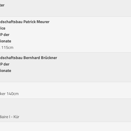
ter
ndschaftsbau Patrick Meurer
ice
P der
ionate
L 115cm
andschaftsbau Bernhard Brückner
P der
ionate
Joker 140cm
aire I - Kür