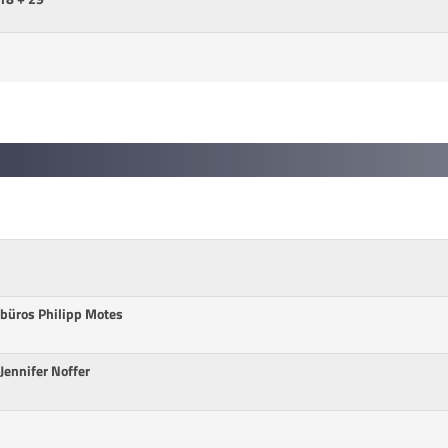
sbüros Philipp Motes
Jennifer Noffer