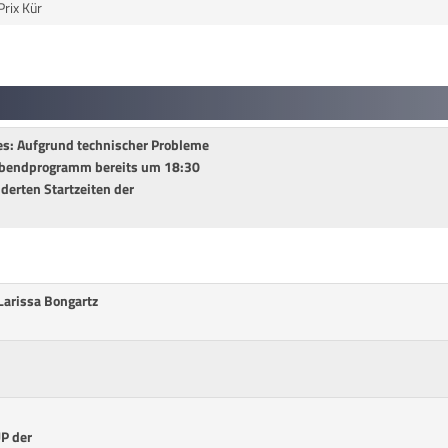
Prix Kür
: Aufgrund technischer Probleme
 Abendprogramm bereits um 18:30
nderten Startzeiten der
Larissa Bongartz
P der