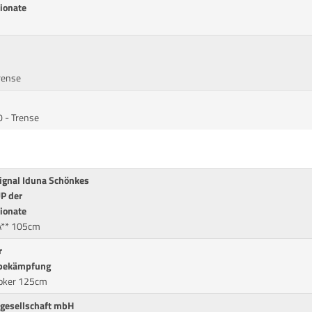
ionate
rense
0 - Trense
ignal Iduna Schönkes
P der
ionate
A** 105cm
r
sbekämpfung
Joker 125cm
sgesellschaft mbH