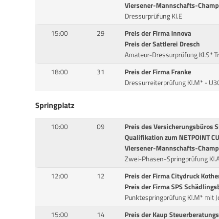
Viersener-Mannschafts-Champ
Dressurprüfung Kl.E
15:00
29
Preis der Firma Innova
Preis der Sattlerei Dresch
Amateur-Dressurprüfung Kl.S* T
18:00
31
Preis der Firma Franke
Dressurreiterprüfung Kl.M* - U3
Springplatz
10:00
09
Preis des Versicherungsbüros S
Qualifikation zum NETPOINT CU
Viersener-Mannschafts-Champ
Zwei-Phasen-Springprüfung Kl.
12:00
12
Preis der Firma Citydruck Kothe
Preis der Firma SPS Schädling
Punktespringprüfung Kl.M* mit 
15:00
14
Preis der Kaup Steuerberatung