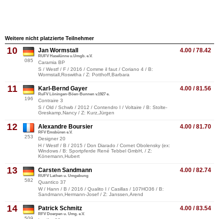
Weitere nicht platzierte Teilnehmer
10
Jan Wormstall
4.00 / 78.42
RUFV Haselünne u.Umgb. e.V.
085
Caramia BP
S / Westf / F / 2016 / Comme il faut / Coriano 4 / B:
Wormstall,Roswitha / Z: Potthoff,Barbara
11
Karl-Bernd Gayer
4.00 / 81.56
RuFV Löningen-Böen-Bunnen v.1927 e.
196
Contraire 3
S / Old / Schwb / 2012 / Contendro I / Voltaire / B: Stolte-
Greskamp,Nancy / Z: Kurz,Jürgen
12
Alexandre Boursier
4.00 / 81.70
RFV Emsbüren e.V.
253
Designer 20
H / Westf / B / 2015 / Don Diarado / Cornet Obolensky (ex:
Windows / B: Sportpferde René Tebbel GmbH, / Z:
Könemann,Hubert
13
Carsten Sandmann
4.00 / 82.74
RUFV Lathen u. Umgebung
582
Quantico 37
W / Hann / B / 2016 / Qualito I / Casillas / 107HO36 / B:
Sandmann,Hermann-Josef / Z: Janssen,Arend
14
Patrick Schmitz
4.00 / 83.54
RFV Doerpen u. Umg. e.V.
509