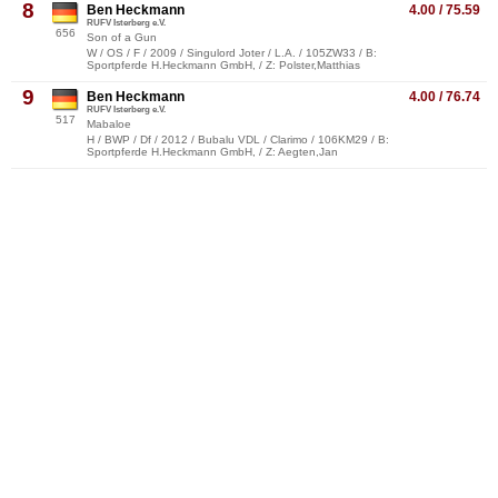
8
Ben Heckmann
4.00 / 75.59
RUFV Isterberg e.V.
656
Son of a Gun
W / OS / F / 2009 / Singulord Joter / L.A. / 105ZW33 / B:
Sportpferde H.Heckmann GmbH, / Z: Polster,Matthias
9
Ben Heckmann
4.00 / 76.74
RUFV Isterberg e.V.
517
Mabaloe
H / BWP / Df / 2012 / Bubalu VDL / Clarimo / 106KM29 / B:
Sportpferde H.Heckmann GmbH, / Z: Aegten,Jan