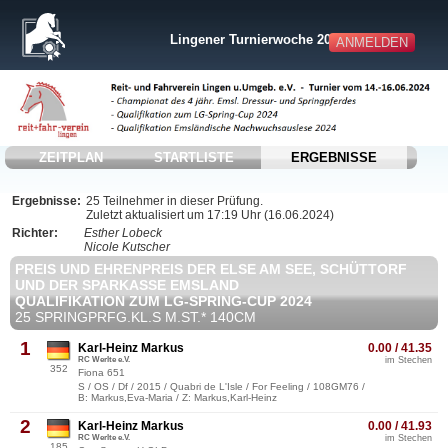
Lingener Turnierwoche 2024
ANMELDEN
ZEITPLAN
STARTLISTE
ERGEBNISSE
Ergebnisse:
25 Teilnehmer in dieser Prüfung.
Zuletzt aktualisiert um 17:19 Uhr (16.06.2024)
Richter:
Esther Lobeck
Nicole Kutscher
PREIS UND EHRENPREIS DER ELSE AM SEE, SCHÜTTORF
UND DER SPARKASSE EMSLAND
QUALIFIKATION ZUM LG-SPRING-CUP 2024
25 SPRINGPRFG.KL.S M.ST.* 140CM
1
Karl-Heinz Markus
0.00 / 41.35
RC Werlte e.V.
im Stechen
352
Fiona 651
S / OS / Df / 2015 / Quabri de L'Isle / For Feeling / 108GM76 /
B: Markus,Eva-Maria / Z: Markus,Karl-Heinz
2
Karl-Heinz Markus
0.00 / 41.93
RC Werlte e.V.
im Stechen
185