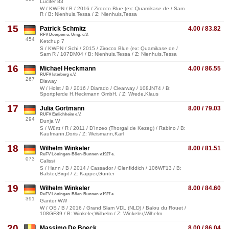
Lucifer 83
W / KWPN / B / 2016 / Zirocco Blue (ex: Quamikase de / Sam
R / B: Nienhuis,Tessa / Z: Nienhuis,Tessa
15
Patrick Schmitz
4.00 / 83.82
RFV Doerpen u. Umg. e.V.
454
Ketchup 7
S / KWPN / Schi / 2015 / Zirocco Blue (ex: Quamikase de /
Sam R / 107DM04 / B: Nienhuis,Tessa / Z: Nienhuis,Tessa
16
Michael Heckmann
4.00 / 86.55
RUFV Isterberg e.V.
267
Diaway
W / Holst / B / 2016 / Diarado / Clearway / 108JN74 / B:
Sportpferde H.Heckmann GmbH, / Z: Wrede,Klaus
17
Julia Gortmann
8.00 / 79.03
RUFV Emlichheim e.V.
294
Dunja W
S / Württ / R / 2011 / D'Inzeo (Thorgal de Kezeg) / Rabino / B:
Kaufmann,Doris / Z: Weismann,Karl
18
Wilhelm Winkeler
8.00 / 81.51
RuFV Löningen-Böen-Bunnen v.1927 e.
073
Calissi
S / Hann / B / 2014 / Cassador / Glenfiddich / 106WF13 / B:
Balster,Birgit / Z: Kappei,Günter
19
Wilhelm Winkeler
8.00 / 84.60
RuFV Löningen-Böen-Bunnen v.1927 e.
391
Ganter WW
W / OS / B / 2016 / Grand Slam VDL (NLD) / Balou du Rouet /
108GF39 / B: Winkeler,Wilhelm / Z: Winkeler,Wilhelm
20
Massimo De Boeck
8.00 / 86.04