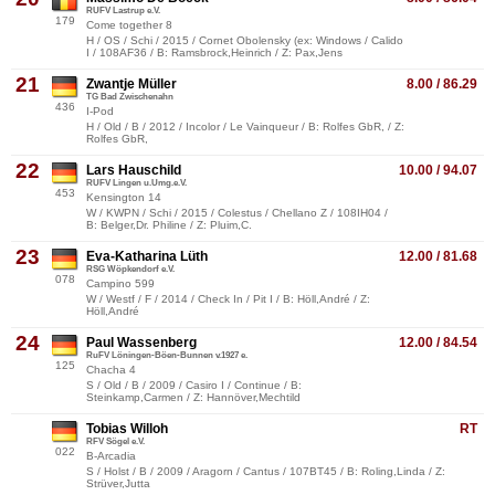
RUFV Lastrup e.V.
179
Come together 8
H / OS / Schi / 2015 / Cornet Obolensky (ex: Windows / Calido
I / 108AF36 / B: Ramsbrock,Heinrich / Z: Pax,Jens
21
Zwantje Müller
8.00 / 86.29
TG Bad Zwischenahn
436
I-Pod
H / Old / B / 2012 / Incolor / Le Vainqueur / B: Rolfes GbR, / Z:
Rolfes GbR,
22
Lars Hauschild
10.00 / 94.07
RUFV Lingen u.Umg.e.V.
453
Kensington 14
W / KWPN / Schi / 2015 / Colestus / Chellano Z / 108IH04 /
B: Belger,Dr. Philine / Z: Pluim,C.
23
Eva-Katharina Lüth
12.00 / 81.68
RSG Wöpkendorf e.V.
078
Campino 599
W / Westf / F / 2014 / Check In / Pit I / B: Höll,André / Z:
Höll,André
24
Paul Wassenberg
12.00 / 84.54
RuFV Löningen-Böen-Bunnen v.1927 e.
125
Chacha 4
S / Old / B / 2009 / Casiro I / Continue / B:
Steinkamp,Carmen / Z: Hannöver,Mechtild
Tobias Willoh
RT
RFV Sögel e.V.
022
B-Arcadia
S / Holst / B / 2009 / Aragorn / Cantus / 107BT45 / B: Roling,Linda / Z:
Strüver,Jutta