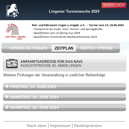
ANMELDEN
Lingener Turnierwoche 2024
VERANSTALTUNGEN
ZEITPLAN
REITER / PFERDE
ANFAHRTSADRESSE FÜR DAS NAVI:
AUGUSTSTRASSE 45, 49809 LINGEN
Weitere Prüfungen der Veranstaltung in zeitlicher Reihenfolge:
FREITAG, 14. JUNI 2024
SAMSTAG, 15. JUNI 2024
SONNTAG, 16. JUNI 2024
|
|
Nach oben
Impressum
Desktopversion