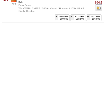
BUL
604.5
029
Easy Deasy
W / KWPN / CHEST / 2009 / Vivaldi / Houston / 105XJ18 / B:
Civello Haydee
E:
58,676%
C:
61,324%
M:
57,794%
199.500
208.500
196.500