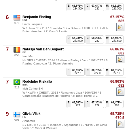
E:
68,971%
C:
67,647%
M:
66,618%
234.500
230
226.500
6
Benjamin Ebeling
67.157%
USA
685
079
Frank Jacques
W / Hann / B / 2017 / Franklin / Don Schufro / 108FS81 / B: ACR
Enterprises Inc. / Z: Gestüt Lewitz
E:
65,735%
C:
68,235%
M:
67,500%
223.500
232
229.500
7
Natasja Van Den Bogaert
66.863%
BEL
682
056
Iron Man
H / SBS / CHEST / 2014 / Bailamos Biolley / Jazz / 108VC37 / B:
Pauline Carnovale / Z: Pieter Vermeire
E:
66,912%
C:
66,765%
M:
66,912%
227.5
227.0
227.5
7
Rodolpho Riskalla
66.863%
BRA
682
519
Irish Coffee BH
W / KWPN / CHEST / 2013 / Romanov / Jazz / 106VZ80 / B:
Confederação Brasileira de Hipismo / Z: Black Horse B.V.
E:
66,765%
C:
67,353%
M:
66,471%
227
229
226
9
Olivia Vliek
65.735%
FIN
670.5
008
Annamira
S / Old / B / 2014 / Fiderbach / Argentinus / 107DP99 / B: Olivia
Vliek / Z: Mieck & Wienken