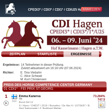
ANMELDEN
CPEDI3* / CDI3* / CDI1* / CDIU25 Hagen a.T.W.
ZEITPLAN
STARTLISTE
ERGEBNISSE
Ergebnisse:
14 Teilnehmer in dieser Prüfung.
Zuletzt aktualisiert um 16:18 Uhr (07.06.2024)
Richter:
E:
Tina Viebahn
C:
Alice Schwab
M:
Kurt Christensen
PREIS DES HORSE COMPETENCE CENTER GERMANY
01 CDI1* - FEI PRIX ST.GEORG
1
Emma Kanerva
73.284%
FIN
747.5
012
Bond Girl 12
S / Hann / CHEST / 2016 / Borsalino / De Niro 6 / 107SK87 / B:
Gert Saborowski / Z: Burkhard Wahler