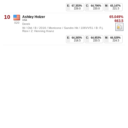
E:
67,353%
C:
64,706%
M:
65,147%
229.0
220.0
221.5
10
Ashley Holzer
65.049%
USA
663.5
020
Derek
W / Old / B / 2016 / Morricone / Sandro Hit / 106VV51 / B: P.j.
Rizvi / Z: Henning Kranz
E:
64,265%
C:
64,853%
M:
66,029%
218.5
220.5
224.5