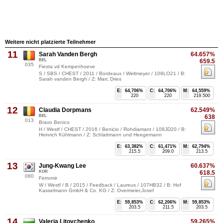
Weitere nicht platzierte Teilnehmer
11
Sarah Vanden Bergh
64.657%
BEL
659.5
035
Fiesta vd Kempenhoeve
S / SBS / CHEST / 2011 / Bordeaux / Weltmeyer / 108LO21 / B:
Sarah vanden Bergh / Z: Marc Dries
E:
64,706%
C:
64,706%
M:
64,559%
220
220
219.500
12
Claudia Dorpmans
62.549%
BEL
638
013
Bravo Benico
H / Westf / CHEST / 2016 / Benicio / Rohdiamant / 108JD20 / B:
Heinrich Kühlmann / Z: Schlattmann und Heegemann
E:
63,382%
C:
61,471%
M:
62,794%
215.5
209.0
213.5
13
Jung-Kwang Lee
60.637%
KOR
618.5
080
Ferromir
W / Westf / B / 2015 / Feedback / Laureus / 107HB32 / B: Hof
Kasselmann GmbH & Co. KG / Z: Overmeier,Josef
E:
59,853%
C:
62,206%
M:
59,853%
203.5
211.5
203.5
14
Valeria Litovchenko
59.265%