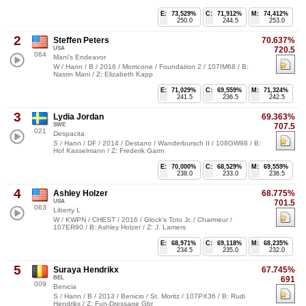
E:
73,529%
C:
71,912%
M:
74,412%
250.0
244.5
253.0
2
Steffen Peters
70.637%
USA
720.5
064
Mani's Endeavor
W / Hann / B / 2016 / Morricone / Foundation 2 / 107IM68 / B:
Nasrin Mani / Z: Elizabeth Kapp
E:
71,029%
C:
69,559%
M:
71,324%
241.5
236.5
242.5
3
Lydia Jordan
69.363%
SWE
707.5
021
Despacita
S / Hann / DF / 2014 / Destano / Wanderbursch II / 108GW98 / B:
Hof Kasselmann / Z: Frederik Garrn
E:
70,000%
C:
68,529%
M:
69,559%
238.0
233.0
236.5
4
Ashley Holzer
68.775%
USA
701.5
063
Liberty L
W / KWPN / CHEST / 2016 / Glock's Toto Jr. / Charmeur /
107ER90 / B: Ashley Holzer / Z: J. Lamers
E:
68,971%
C:
69,118%
M:
68,235%
234.5
235.0
232.0
5
Suraya Hendrikx
67.745%
BEL
691
009
Benicia
S / Hann / B / 2013 / Benicio / St. Moritz / 107PX36 / B: Rudi
Hendrikx / Z: Fun-Dressage Gbr