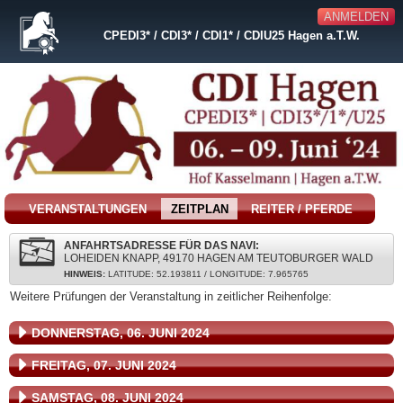
ANMELDEN
CPEDI3* / CDI3* / CDI1* / CDIU25 Hagen a.T.W.
VERANSTALTUNGEN
ZEITPLAN
REITER / PFERDE
ANFAHRTSADRESSE FÜR DAS NAVI:
LOHEIDEN KNAPP, 49170 HAGEN AM TEUTOBURGER WALD
HINWEIS:
LATITUDE: 52.193811 / LONGITUDE: 7.965765
Weitere Prüfungen der Veranstaltung in zeitlicher Reihenfolge:
DONNERSTAG, 06. JUNI 2024
FREITAG, 07. JUNI 2024
SAMSTAG, 08. JUNI 2024