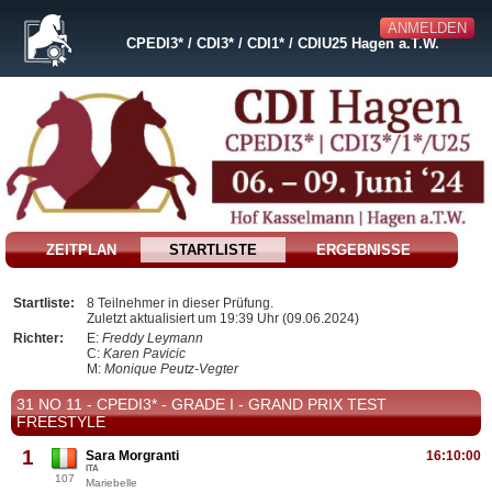
ANMELDEN
CPEDI3* / CDI3* / CDI1* / CDIU25 Hagen a.T.W.
ZEITPLAN
STARTLISTE
ERGEBNISSE
Startliste:
8 Teilnehmer in dieser Prüfung.
Zuletzt aktualisiert um 19:39 Uhr (09.06.2024)
Richter:
E:
Freddy Leymann
C:
Karen Pavicic
M:
Monique Peutz-Vegter
31 NO 11 - CPEDI3* - GRADE I - GRAND PRIX TEST
FREESTYLE
1
Sara Morgranti
16:10:00
ITA
107
Mariebelle