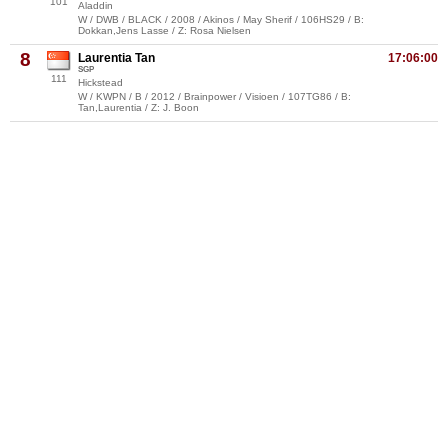
101
Aladdin
W / DWB / BLACK / 2008 / Akinos / May Sherif / 106HS29 / B:
Dokkan,Jens Lasse / Z: Rosa Nielsen
8
Laurentia Tan
17:06:00
SGP
111
Hickstead
W / KWPN / B / 2012 / Brainpower / Visioen / 107TG86 / B:
Tan,Laurentia / Z: J. Boon