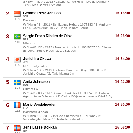
S / BWP / BAY / 2012 / Lissaro van de Helle / Lys de Darmen /
106SH76 / B: Meoli Stefano
2
Gemma Rose Jen Foo
16:18:00
SGP
102
Banestro
W / Hann / B / 2011 / Bonifatius / Hofrat / 105TS83 / B: Anthony
Foo u. Jacqueline Lim / Z: Hans-Heinrich Lemkau
3
Sergio Froes Ribeiro de Oliva
16:26:00
BRA
110
Milenium
W / LetW / DB / 2013 / Mondeo / Louis J / 106MO57 / B: Ribeiro
de Oliva, Sergio Froes / Z: Z/s Kaupes
4
Junichiro Okawa
16:34:00
JPN
109
RH's Totally Joker
W / Hann / DF / 2012 / Totilas / Dream of Glory / 108IG93 / B:
Junichiro Okawa / Z: Tarja Malmström
5
Anita Johnsson
16:42:00
SWE
104
Currant LA
W / SWB / B / 2014 / Durrant / Herkules / 107HF57 / B: Helena
Ager u. Anita Johnsson / Z: Carina Börjesson, Latorps Gård & By
6
Marie Vondeheyden
16:50:00
FRA
112
Bombastic d Arion
W / Hann / B / 2013 / Benicio / Baroncelli / 107EW65 / B:
Vondeheyden,Marie / Z: Isabelle Furlanetto
7
Jens Lasse Dokkan
16:58:00
NOR