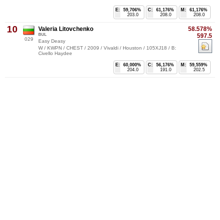
E:
59,706%
C:
61,176%
M:
61,176%
203.0
208.0
208.0
10
Valeria Litovchenko
58.578%
BUL
597.5
029
Easy Deasy
W / KWPN / CHEST / 2009 / Vivaldi / Houston / 105XJ18 / B:
Civello Haydee
E:
60,000%
C:
56,176%
M:
59,559%
204.0
191.0
202.5