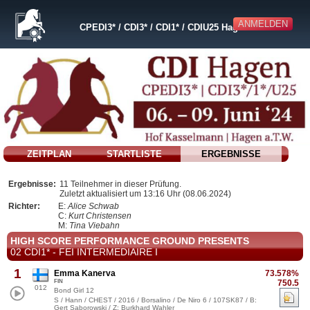
ANMELDEN
CPEDI3* / CDI3* / CDI1* / CDIU25 Hagen a.T.W.
ZEITPLAN
STARTLISTE
ERGEBNISSE
Ergebnisse:
11 Teilnehmer in dieser Prüfung.
Zuletzt aktualisiert um 13:16 Uhr (08.06.2024)
Richter:
E:
Alice Schwab
C:
Kurt Christensen
M:
Tina Viebahn
HIGH SCORE PERFORMANCE GROUND PRESENTS
02 CDI1* - FEI INTERMEDIAIRE I
1
Emma Kanerva
73.578%
FIN
750.5
012
Bond Girl 12
S / Hann / CHEST / 2016 / Borsalino / De Niro 6 / 107SK87 / B:
Gert Saborowski / Z: Burkhard Wahler