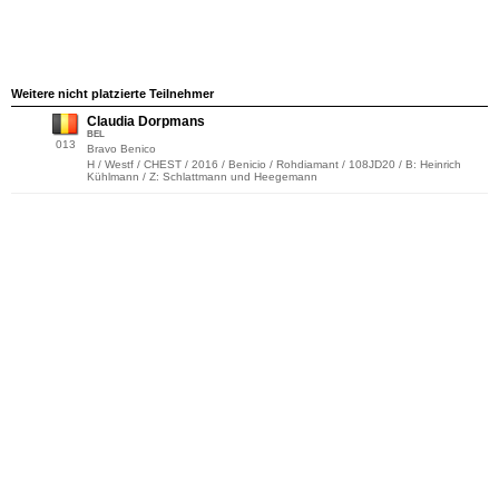
Weitere nicht platzierte Teilnehmer
Claudia Dorpmans
BEL
013
Bravo Benico
H / Westf / CHEST / 2016 / Benicio / Rohdiamant / 108JD20 / B: Heinrich
Kühlmann / Z: Schlattmann und Heegemann