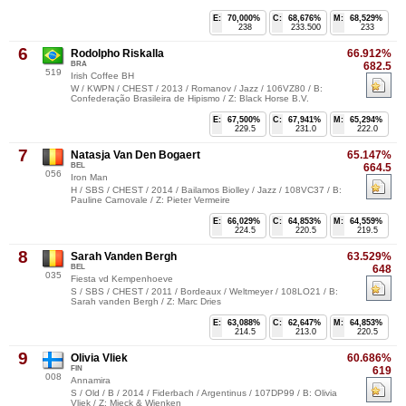
E:
70,000%
C:
68,676%
M:
68,529%
238
233.500
233
6
Rodolpho Riskalla
66.912%
BRA
682.5
519
Irish Coffee BH
W / KWPN / CHEST / 2013 / Romanov / Jazz / 106VZ80 / B:
Confederação Brasileira de Hipismo / Z: Black Horse B.V.
E:
67,500%
C:
67,941%
M:
65,294%
229.5
231.0
222.0
7
Natasja Van Den Bogaert
65.147%
BEL
664.5
056
Iron Man
H / SBS / CHEST / 2014 / Bailamos Biolley / Jazz / 108VC37 / B:
Pauline Carnovale / Z: Pieter Vermeire
E:
66,029%
C:
64,853%
M:
64,559%
224.5
220.5
219.5
8
Sarah Vanden Bergh
63.529%
BEL
648
035
Fiesta vd Kempenhoeve
S / SBS / CHEST / 2011 / Bordeaux / Weltmeyer / 108LO21 / B:
Sarah vanden Bergh / Z: Marc Dries
E:
63,088%
C:
62,647%
M:
64,853%
214.5
213.0
220.5
9
Olivia Vliek
60.686%
FIN
619
008
Annamira
S / Old / B / 2014 / Fiderbach / Argentinus / 107DP99 / B: Olivia
Vliek / Z: Mieck & Wienken