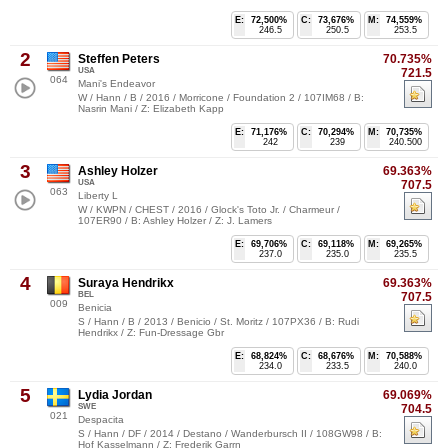
E:
72,500%
C:
73,676%
M:
74,559%
246.5
250.5
253.5
2
Steffen Peters
70.735%
USA
721.5
064
Mani's Endeavor
W / Hann / B / 2016 / Morricone / Foundation 2 / 107IM68 / B:
Nasrin Mani / Z: Elizabeth Kapp
E:
71,176%
C:
70,294%
M:
70,735%
242
239
240.500
3
Ashley Holzer
69.363%
USA
707.5
063
Liberty L
W / KWPN / CHEST / 2016 / Glock's Toto Jr. / Charmeur /
107ER90 / B: Ashley Holzer / Z: J. Lamers
E:
69,706%
C:
69,118%
M:
69,265%
237.0
235.0
235.5
4
Suraya Hendrikx
69.363%
BEL
707.5
009
Benicia
S / Hann / B / 2013 / Benicio / St. Moritz / 107PX36 / B: Rudi
Hendrikx / Z: Fun-Dressage Gbr
E:
68,824%
C:
68,676%
M:
70,588%
234.0
233.5
240.0
5
Lydia Jordan
69.069%
SWE
704.5
021
Despacita
S / Hann / DF / 2014 / Destano / Wanderbursch II / 108GW98 / B:
Hof Kasselmann / Z: Frederik Garrn