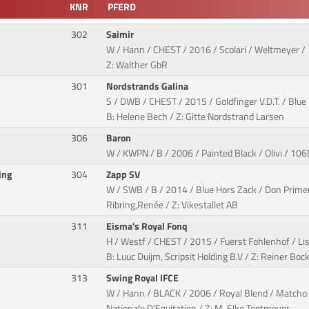
KNR
PFERD
302
Saimir
W / Hann / CHEST / 2016 / Scolari / Weltmeyer 
Z: Walther GbR
301
Nordstrands Galina
S / DWB / CHEST / 2015 / Goldfinger V.D.T. / Bl
B: Helene Bech / Z: Gitte Nordstrand Larsen
306
Baron
W / KWPN / B / 2006 / Painted Black / Olivi / 106
ing
304
Zapp SV
W / SWB / B / 2014 / Blue Hors Zack / Don Prime
Ribring,Renée / Z: Vikestallet AB
311
Eisma's Royal Fonq
H / Westf / CHEST / 2015 / Fuerst Fohlenhof / Li
B: Luuc Duijm, Scripsit Holding B.V / Z: Reiner Boc
313
Swing Royal IFCE
W / Hann / BLACK / 2006 / Royal Blend / Matcho 
Nationale D'Equitation / Z: M. Elke Tegtmeyer