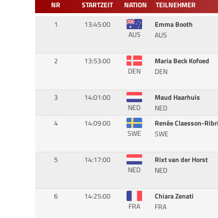
NR
STARTZEIT
NATION
TEILNEHMER
1
13:45:00
Emma Booth
AUS
AUS
2
13:53:00
Maria Beck Kofoed
DEN
DEN
3
14:01:00
Maud Haarhuis
NED
NED
4
14:09:00
Renée Claesson-Ribr
SWE
SWE
5
14:17:00
Rixt van der Horst
NED
NED
6
14:25:00
Chiara Zenati
FRA
FRA