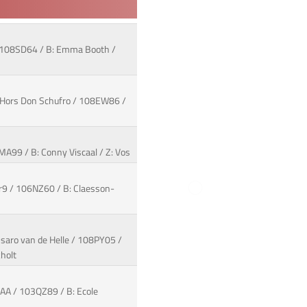
/ 108SD64 / B: Emma Booth /
ue Hors Don Schufro / 108EW86 /
MA99 / B: Conny Viscaal / Z: Vos
r9 / 106NZ60 / B: Claesson-
ssaro van de Helle / 108PY05 /
kholt
AA / 103QZ89 / B: Ecole