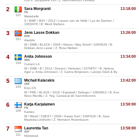
Foo u. Jacqueline Lim / Z: Hans-Heinrich Lemkau
2
Sara Morgranti
13:18:00
ITA
107
Mariebelle
S / BWP / BAY / 2012 / Lissaro van de Helle / Lys de Darmen /
106SH76 / B: Meoli Stefano
3
Jens Lasse Dokkan
13:26:00
NOR
101
Aladdin
W / DWB / BLACK / 2008 / Akinos / May Sherif / 106HS29 / B:
Dokkan,Jens Lasse / Z: Rosa Nielsen
4
Anita Johnsson
13:34:00
SWE
104
Currant LA
W / SWB / B / 2014 / Durrant / Herkules / 107HF57 / B: Helena
Ager u. Anita Johnsson / Z: Carina Börjesson, Latorps Gård & By
5
Michail Kalarakis
13:42:00
GRE
105
Eros CS
W / PRE / BLACK / 2016 / Espriwall / Delinger / 108GM13 / B: Ana
Novo Munilla / Z: Yeg. Carrascal de Sanchiricones
6
Katja Karjalainen
13:50:00
FIN
106
Kameo
W / Westf / CHEST / 2008 / Kaiser Karl / 106FS26 / B: Sara
Maattola-Lindholm / Z: Hermann Rosenbaum
7
Laurentia Tan
13:58:00
SGP
111
Hickstead