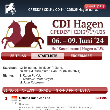
ANMELDEN
CPEDI3* / CDI3* / CDI1* / CDIU25 Hagen a.T.W.
ZEITPLAN
STARTLISTE
ERGEBNISSE
Startliste:
12 Teilnehmer in dieser Prüfung.
Zuletzt aktualisiert um 14:46 Uhr (07.06.2024)
Richter:
E:
Karen Pavicic
C:
Monique Peutz-Vegter
M:
John Robinson
21 NO 01 - CPEDI3* - GRADE I - GRAND PRIX TEST A
1
Gemma Rose Jen Foo
13:10:00
SGP
102
Banestro
W / Hann / B / 2011 / Bonifatius / Hofrat / 105TS83 / B: Anthony