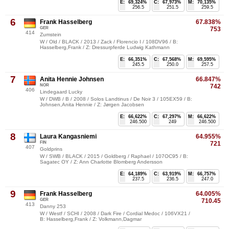
E:
69,324%
C:
67,973%
M:
70,135%
256.5
251.5
259.5
6
Frank Hasselberg
67.838%
GER
753
414
Zumstein
W / Old / BLACK / 2013 / Zack / Florencio I / 108DV96 / B:
Hasselberg,Frank / Z: Dressurpferde Ludwig Kathmann
E:
66,351%
C:
67,568%
M:
69,595%
245.5
250.0
257.5
7
Anita Hennie Johnsen
66.847%
NOR
742
406
Lindegaard Lucky
W / DWB / B / 2008 / Solos Landtinus / De Noir 3 / 105EX59 / B:
Johnsen,Anita Hennie / Z: Jørgen Jacobsen
E:
66,622%
C:
67,297%
M:
66,622%
246.500
249
246.500
8
Laura Kangasniemi
64.955%
FIN
721
407
Goldprins
W / SWB / BLACK / 2015 / Goldberg / Raphael / 107OC95 / B:
Sagatec OY / Z: Ann Charlotte Blomberg Andersson
E:
64,189%
C:
63,919%
M:
66,757%
237.5
236.5
247.0
9
Frank Hasselberg
64.005%
GER
710.45
413
Danny 253
W / Westf / SCHI / 2008 / Dark Fire / Cordial Medoc / 106VX21 /
B: Hasselberg,Frank / Z: Volkmann,Dagmar