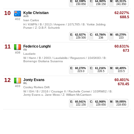
E:
62,338%
C:
64,365%
M:
65,311%
230.650
238.150
241.650
10
Kylie Christian
62.027%
AUS
688.5
402
Ivan Carlos
H / KWPN / B / 2013 / Ampere / 107LT65 / B: Yorkie Jobling
Purser / Z: D.B.F. Schurink
E:
62,027%
C:
63,784%
M:
60,270%
229.500
236
223
11
Federico Lunghi
60.631%
ITA
673
408
Laudario
W / Hann / B / 2003 / Laudabilis / Regazzoni / 104SK83 / B:
Bornengo Giuliana Susanna
E:
60,270%
C:
61,216%
M:
60,405%
223.0
226.5
223.5
12
Jonty Evans
60.401%
IRL
670.45
403
Cooley Rorkes Drift
W / ISH / B / 2016 / Courage II / Rachelle Comet / 103RW02 / B:
Jonty Evans u. Jane Moss / Z: William McCarrison
E:
60,041%
C:
62,068%
M:
59,095%
222.150
229.650
218.650