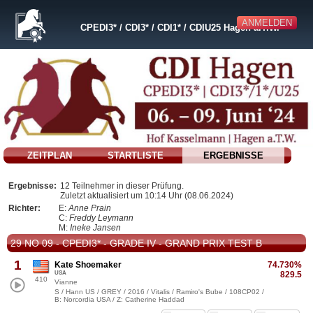
ANMELDEN
CPEDI3* / CDI3* / CDI1* / CDIU25 Hagen a.T.W.
ZEITPLAN
STARTLISTE
ERGEBNISSE
Ergebnisse:
12 Teilnehmer in dieser Prüfung.
Zuletzt aktualisiert um 10:14 Uhr (08.06.2024)
Richter:
E:
Anne Prain
C:
Freddy Leymann
M:
Ineke Jansen
29 NO 09 - CPEDI3* - GRADE IV - GRAND PRIX TEST B
1
Kate Shoemaker
74.730%
USA
829.5
410
Vianne
S / Hann US / GREY / 2016 / Vitalis / Ramiro's Bube / 108CP02 /
B: Norcordia USA / Z: Catherine Haddad