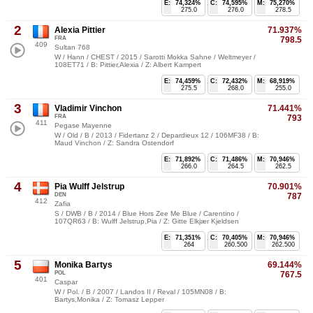
E:
74,324%
C:
74,595%
M:
75,270%
275.0
276.0
278.5
2
Alexia Pittier
71.937%
FRA
798.5
409
Sultan 768
W / Hann / CHEST / 2015 / Sarotti Mokka Sahne / Weltmeyer /
108ET71 / B: Pittier,Alexia / Z: Albert Kampert
E:
74,459%
C:
72,432%
M:
68,919%
275.5
268.0
255.0
3
Vladimir Vinchon
71.441%
FRA
793
411
Pegase Mayenne
W / Old / B / 2013 / Fidertanz 2 / Depardieux 12 / 106MF38 / B:
Maud Vinchon / Z: Sandra Ostendorf
E:
71,892%
C:
71,486%
M:
70,946%
266.0
264.5
262.5
4
Pia Wulff Jelstrup
70.901%
DEN
787
412
Zafia
S / DWB / B / 2014 / Blue Hors Zee Me Blue / Carentino /
107QR63 / B: Wulff Jelstrup,Pia / Z: Gitte Elkjær Kjeldsen
E:
71,351%
C:
70,405%
M:
70,946%
264
260.500
262.500
5
Monika Bartys
69.144%
POL
767.5
401
Caspar
W / Pol. / B / 2007 / Landos II / Reval / 105MN08 / B:
Bartys,Monika / Z: Tomasz Lepper