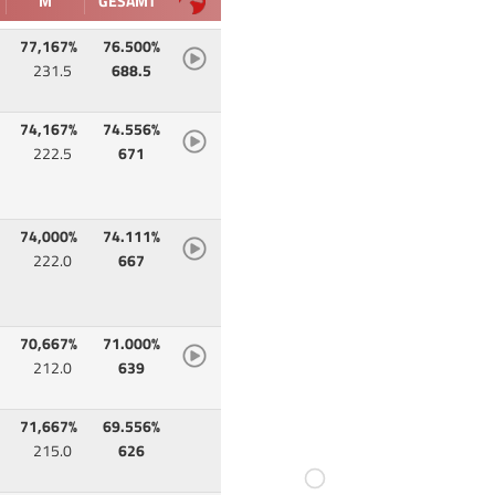
M
GESAMT
77,167%
76.500%
231.5
688.5
74,167%
74.556%
222.5
671
74,000%
74.111%
222.0
667
70,667%
71.000%
212.0
639
71,667%
69.556%
215.0
626