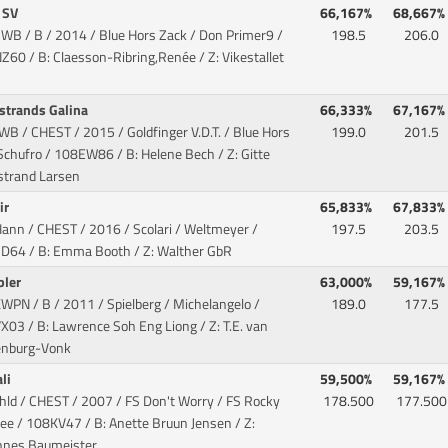
 SV
66,167%
68,667%
SWB / B / 2014 / Blue Hors Zack / Don Primer9
/
198.5
206.0
60 / B: Claesson-Ribring,Renée / Z: Vikestallet
strands Galina
66,333%
67,167%
WB / CHEST / 2015 / Goldfinger V.D.T. / Blue Hors
199.0
201.5
Schufro
/ 108EW86 / B: Helene Bech / Z: Gitte
strand Larsen
ir
65,833%
67,833%
Hann / CHEST / 2016 / Scolari / Weltmeyer
/
197.5
203.5
D64 / B: Emma Booth / Z: Walther GbR
bler
63,000%
59,167%
WPN / B / 2011 / Spielberg / Michelangelo
/
189.0
177.5
03 / B: Lawrence Soh Eng Liong / Z: T.E. van
enburg-Vonk
ali
59,500%
59,167%
hld / CHEST / 2007 / FS Don't Worry / FS Rocky
178.500
177.500
ee
/ 108KV47 / B: Anette Bruun Jensen / Z:
nnes Baumeister