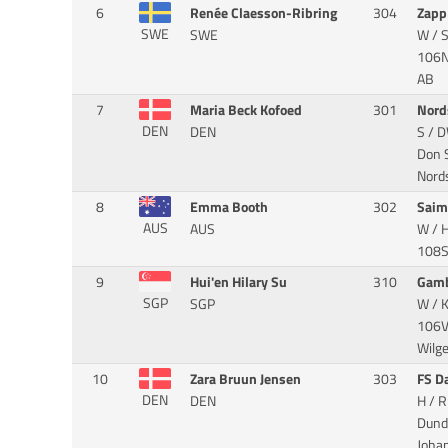
6
Renée Claesson-Ribring
304
Zapp
SWE
SWE
W / 
106NZ
AB
7
Maria Beck Kofoed
301
Nord
DEN
DEN
S / D
Don 
Nord
8
Emma Booth
302
Saim
AUS
AUS
W / 
108S
9
Hui'en Hilary Su
310
Gam
SGP
SGP
W / K
106VX
Wilg
10
Zara Bruun Jensen
303
FS D
DEN
DEN
H / R
Dund
Joha