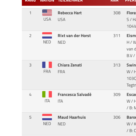
RANG
NATION
TEILNEHMER
KNR
PFER
1
Rebecca Hart
308
Flor
USA
USA
S / H
104V
2
Rixt van der Horst
311
Eism
NED
NED
H / W
van d
B.V /
3
Chiara Zenati
313
Swin
FRA
FRA
W / 
103QZ
Tegt
4
Francesca Salvadè
309
Esca
ITA
ITA
W / H
/ B: 
5
Maud Haarhuis
306
Bar
NED
NED
W / K
/ B: 