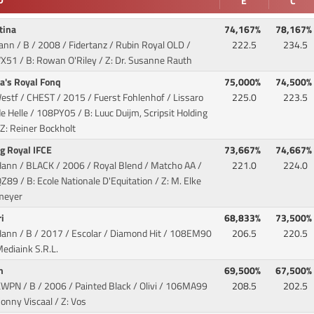
D
E
C
atina
74,167%
78,167%
ann / B / 2008 / Fidertanz / Rubin Royal OLD
/
222.5
234.5
X51 / B: Rowan O'Riley / Z: Dr. Susanne Rauth
a's Royal Fonq
75,000%
74,500%
estf / CHEST / 2015 / Fuerst Fohlenhof / Lissaro
225.0
223.5
e Helle
/ 108PY05 / B: Luuc Duijm, Scripsit Holding
 Z: Reiner Bockholt
g Royal IFCE
73,667%
74,667%
Hann / BLACK / 2006 / Royal Blend / Matcho AA
/
221.0
224.0
89 / B: Ecole Nationale D'Equitation / Z: M. Elke
meyer
ri
68,833%
73,500%
ann / B / 2017 / Escolar / Diamond Hit
/ 108EM90
206.5
220.5
Mediaink S.R.L.
on
69,500%
67,500%
WPN / B / 2006 / Painted Black / Olivi
/ 106MA99
208.5
202.5
Conny Viscaal / Z: Vos