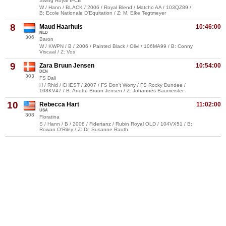
Swing Royal IFCE
W / Hann / BLACK / 2006 / Royal Blend / Matcho AA / 103QZ89 /
B: Ecole Nationale D'Equitation / Z: M. Elke Tegtmeyer
8
Maud Haarhuis
10:46:00
NED
306
Baron
W / KWPN / B / 2006 / Painted Black / Olivi / 106MA99 / B: Conny
Viscaal / Z: Vos
9
Zara Bruun Jensen
10:54:00
DEN
303
FS Dali
H / Rhld / CHEST / 2007 / FS Don't Worry / FS Rocky Dundee /
108KV47 / B: Anette Bruun Jensen / Z: Johannes Baumeister
10
Rebecca Hart
11:02:00
USA
308
Floratina
S / Hann / B / 2008 / Fidertanz / Rubin Royal OLD / 104VX51 / B:
Rowan O'Riley / Z: Dr. Susanne Rauth