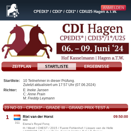
ANMELDEN
CPEDI3* / CDI3* / CDI1* / CDIU25 Hagen a.T.W.
ZEITPLAN
STARTLISTE
ERGEBNISSE
Startliste:
10 Teilnehmer in dieser Prüfung.
Zuletzt aktualisiert um 17:57 Uhr (07.06.2024)
Richter:
E:
Ineke Jansen
C:
Anne Prain
M:
Freddy Leymann
23 NO 03 - CPEDI3* - GRADE III - GRAND PRIX TEST A
1
Rixt van der Horst
09:50:00
NED
311
Eisma's Royal Fonq
H / Westf / CHEST / 2015 / Fuerst Fohlenhof / Lissaro van de Helle