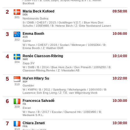
/ 108PY05 / B: Luuc Duijm, Scripsit Holding B.V / Z: Reiner
Bockholt
2
Maria Beck Kofoed
09:58:00
DEN
301
Nordstrands Galina
S / DWB / CHEST / 2015 / Goldfinger V.D.T. / Blue Hors Don
Schufro / 108EW86 / B: Helene Bech / Z: Gitte Nordstrand Larsen
3
Emma Booth
10:06:00
AUS
302
Saimir
W / Hann / CHEST / 2016 / Scolari / Weltmeyer / 108SD64 / B:
Emma Booth / Z: Walther GbR
4
Renée Claesson-Ribring
10:14:00
SWE
304
Zapp SV
W / SWB / B / 2014 / Blue Hors Zack / Don Primer9 / 106NZ60 / B:
Claesson-Ribring,Renée / Z: Vikestallet AB
5
Hui'en Hilary Su
10:22:00
SGP
310
Gambler
W / KWPN / B / 2011 / Spielberg / Michelangelo / 106VX03 / B:
Lawrence Soh Eng Liong / Z: T.E. van Wilgenburg-Vonk
6
Francesca Salvadè
10:30:00
ITA
309
Escari
W / Hann / B / 2017 / Escolar / Diamond Hit / 108EM90 / B:
Mediaink S.R.L.
7
Chiara Zenati
10:38:00
FRA
313