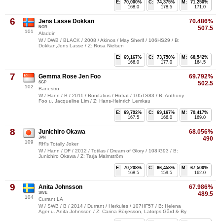
E:
70,000%
C:
74,375%
M:
71,250%
168.0
178.5
171.0
6
Jens Lasse Dokkan
70.486%
NOR
507.5
101
Aladdin
W / DWB / BLACK / 2008 / Akinos / May Sherif / 106HS29 / B:
Dokkan,Jens Lasse / Z: Rosa Nielsen
E:
69,167%
C:
73,750%
M:
68,542%
166.0
177.0
164.5
7
Gemma Rose Jen Foo
69.792%
SGP
502.5
102
Banestro
W / Hann / B / 2011 / Bonifatius / Hofrat / 105TS83 / B: Anthony
Foo u. Jacqueline Lim / Z: Hans-Heinrich Lemkau
E:
69,792%
C:
69,167%
M:
70,417%
167.5
166.0
169.0
8
Junichiro Okawa
68.056%
JPN
490
109
RH's Totally Joker
W / Hann / DF / 2012 / Totilas / Dream of Glory / 108IG93 / B:
Junichiro Okawa / Z: Tarja Malmström
E:
70,208%
C:
66,458%
M:
67,500%
168.5
159.5
162.0
9
Anita Johnsson
67.986%
SWE
489.5
104
Currant LA
W / SWB / B / 2014 / Durrant / Herkules / 107HF57 / B: Helena
Ager u. Anita Johnsson / Z: Carina Börjesson, Latorps Gård & By