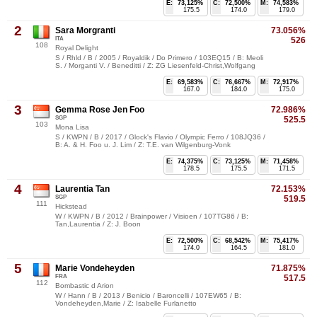
E:
73,125%
C:
72,500%
M:
74,583%
175.5
174.0
179.0
2
Sara Morgranti
73.056%
ITA
526
108
Royal Delight
S / Rhld / B / 2005 / Royaldik / Do Primero / 103EQ15 / B: Meoli
S. / Morganti V. / Beneditti / Z: ZG Liesenfeld-Christ,Wolfgang
E:
69,583%
C:
76,667%
M:
72,917%
167.0
184.0
175.0
3
Gemma Rose Jen Foo
72.986%
SGP
525.5
103
Mona Lisa
S / KWPN / B / 2017 / Glock's Flavio / Olympic Ferro / 108JQ36 /
B: A. & H. Foo u. J. Lim / Z: T.E. van Wilgenburg-Vonk
E:
74,375%
C:
73,125%
M:
71,458%
178.5
175.5
171.5
4
Laurentia Tan
72.153%
SGP
519.5
111
Hickstead
W / KWPN / B / 2012 / Brainpower / Visioen / 107TG86 / B:
Tan,Laurentia / Z: J. Boon
E:
72,500%
C:
68,542%
M:
75,417%
174.0
164.5
181.0
5
Marie Vondeheyden
71.875%
FRA
517.5
112
Bombastic d Arion
W / Hann / B / 2013 / Benicio / Baroncelli / 107EW65 / B:
Vondeheyden,Marie / Z: Isabelle Furlanetto