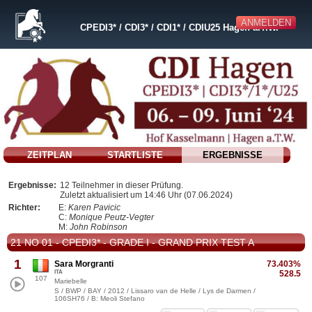
ANMELDEN
CPEDI3* / CDI3* / CDI1* / CDIU25 Hagen a.T.W.
ZEITPLAN
STARTLISTE
ERGEBNISSE
Ergebnisse:
12 Teilnehmer in dieser Prüfung.
Zuletzt aktualisiert um 14:46 Uhr (07.06.2024)
Richter:
E:
Karen Pavicic
C:
Monique Peutz-Vegter
M:
John Robinson
21 NO 01 - CPEDI3* - GRADE I - GRAND PRIX TEST A
1
Sara Morgranti
73.403%
ITA
528.5
107
Mariebelle
S / BWP / BAY / 2012 / Lissaro van de Helle / Lys de Darmen /
106SH76 / B: Meoli Stefano