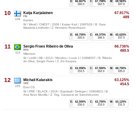
E:
66,667%
C:
67,708%
M:
69,583%
160.0
162.5
167.0
10
Katja Karjalainen
67.917%
FIN
489
106
Kameo
W / Westf / CHEST / 2008 / Kaiser Karl / 106FS26 / B: Sara
Maattola-Lindholm / Z: Hermann Rosenbaum
E:
68,750%
C:
69,375%
M:
65,625%
165.0
166.5
157.5
11
Sergio Froes Ribeiro de Oliva
66.736%
BRA
480.5
110
Milenium
W / LetW / DB / 2013 / Mondeo / Louis J / 106MO57 / B: Ribeiro
de Oliva, Sergio Froes / Z: Z/s Kaupes
E:
63,958%
C:
67,500%
M:
68,750%
153.5
162.0
165.0
12
Michail Kalarakis
63.125%
GRE
454.5
105
Eros CS
W / PRE / BLACK / 2016 / Espriwall / Delinger / 108GM13 / B:
Ana Novo Munilla / Z: Yeg. Carrascal de Sanchiricones
E:
62,500%
C:
63,750%
M:
63,125%
150.0
153.0
151.5