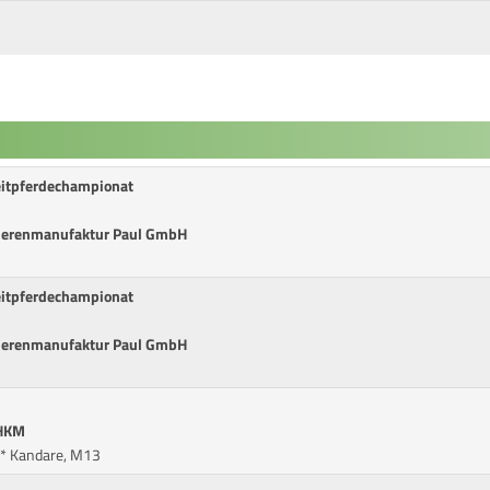
eitpferdechampionat
cherenmanufaktur Paul GmbH
eitpferdechampionat
cherenmanufaktur Paul GmbH
 HKM
** Kandare, M13