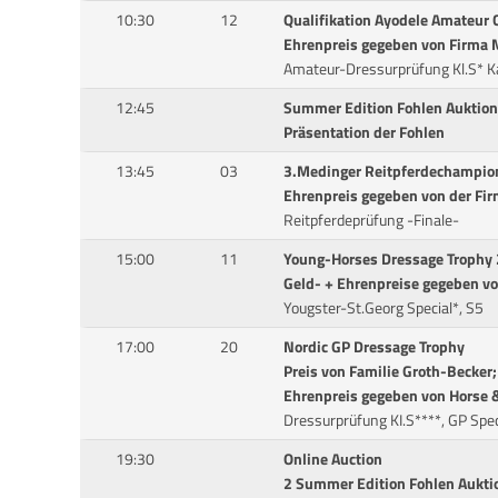
10:30
12
Qualifikation Ayodele Amateur
Ehrenpreis gegeben von Firma 
Amateur-Dressurprüfung Kl.S* K
12:45
Summer Edition Fohlen Auktion
Präsentation der Fohlen
13:45
03
3.Medinger Reitpferdechampio
Ehrenpreis gegeben von der Fi
Reitpferdeprüfung -Finale-
15:00
11
Young-Horses Dressage Trophy
Geld- + Ehrenpreise gegeben vo
Yougster-St.Georg Special*, S5
17:00
20
Nordic GP Dressage Trophy
Preis von Familie Groth-Becker;
Ehrenpreis gegeben von Horse 
Dressurprüfung KI.S****, GP Spec
19:30
Online Auction
2 Summer Edition Fohlen Aukti