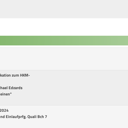
fikation zum HKM-
chael Edzards
leinen"
 2024
 und Einlaufprfg. Quali Bch 7