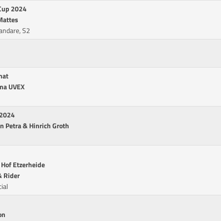
 Cup 2024
Mattes
andare, S2
nat
rma UVEX
 2024
n Petra & Hinrich Groth
 Hof Etzerheide
& Rider
ial
on