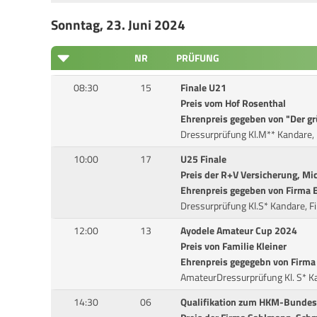
Sonntag, 23. Juni 2024
NR
PRÜFUNG
08:30
15
Finale U21
Preis vom Hof Rosenthal
Ehrenpreis gegeben von "Der g
Dressurprüfung Kl.M** Kandare, 
10:00
17
U25 Finale
Preis der R+V Versicherung, Mi
Ehrenpreis gegeben von Firma 
Dressurprüfung Kl.S* Kandare, F
12:00
13
Ayodele Amateur Cup 2024
Preis von Familie Kleiner
Ehrenpreis gegegebn von Firma
AmateurDressurprüfung Kl. S* Ka
14:30
06
Qualifikation zum HKM-Bundesc