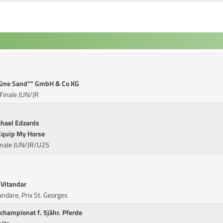
rüne Sand"" GmbH & Co KG
Finale JUN/JR
chael Edzards
Equip My Horse
inale JUN/JR/U25
 Vitandar
ndare, Prix St. Georges
hampionat f. 5jähr. Pferde