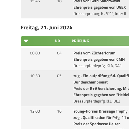
15:45
18
Preis von Gerd Saborowski
Ehrenpreis gegeben von UVEX
Dressurprüfung Kl. S***, Inter II
Freitag, 21. Juni 2024
NR
PRÜFUNG
08:00
04
Preis vom Züchterforum
Ehrenpreis gegeben von CMH
Dressurpferdeprfg. Kl.A, DA1
10:30
05
zugl. Einlaufprüfung f.d. Quali
Bundeschampionat
Preis der R+V Versicherung, Mi
Ehrenpreis gegeben von "Heide
Dressurpferdeprfg.Kl.L, DL3
12:00
10
Young-Horses Dressage Trophy
zugl. Qualifikation für Prfg. 11
Preis der Sparkasse Uelzen