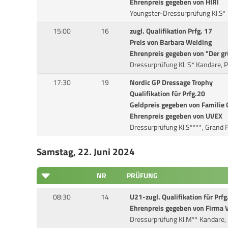
Ehrenpreis gegeben von HIRI
Youngster-Dressurprüfung Kl.S*
15:00
16
zugl. Qualifikation Prfg. 17
Preis von Barbara Welding
Ehrenpreis gegeben von "Der g
Dressurprüfung Kl. S* Kandare, P
17:30
19
Nordic GP Dressage Trophy
Qualifikation für Prfg.20
Geldpreis gegeben von Familie 
Ehrenpreis gegeben von UVEX
Dressurprüfung Kl.S****, Grand P
Samstag, 22. Juni 2024
NR
PRÜFUNG
08:30
14
U21-zugl. Qualifikation für Prfg
Ehrenpreis gegeben von Firma 
Dressurprüfung Kl.M** Kandare,