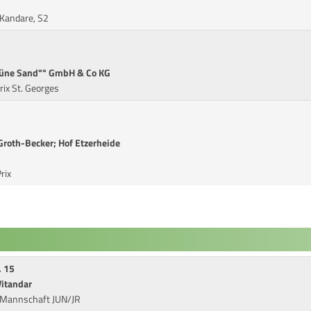
 Kandare, S2
rüne Sand"" GmbH & Co KG
rix St. Georges
Groth-Becker; Hof Etzerheide
rix
. 15
Vitandar
 Mannschaft JUN/JR