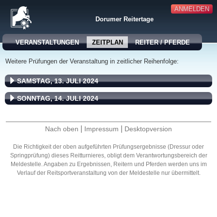
ANMELDEN
Dorumer Reitertage
VERANSTALTUNGEN
ZEITPLAN
REITER / PFERDE
Weitere Prüfungen der Veranstaltung in zeitlicher Reihenfolge:
SAMSTAG, 13. JULI 2024
SONNTAG, 14. JULI 2024
|
|
Nach oben
Impressum
Desktopversion
Die Richtigkeit der oben aufgeführten Prüfungsergebnisse (Dressur oder
Springprüfung) dieses Reitturnieres, obligt dem Verantwortungsbereich der
Meldestelle. Angaben zu Ergebnissen, Reitern und Pferden werden uns im
Verlauf der Reitsportveranstaltung von der Meldestelle nur übermittelt.