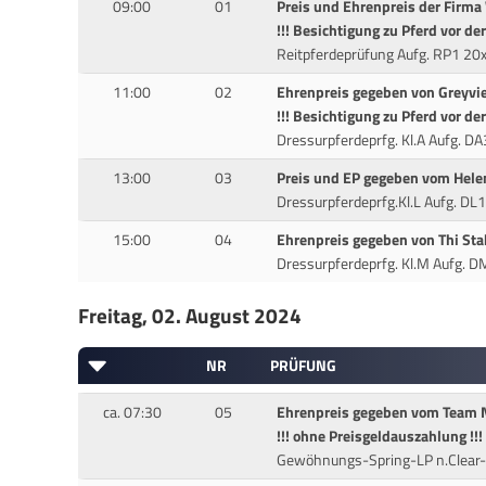
09:00
01
Preis und Ehrenpreis der Firm
!!! Besichtigung zu Pferd vor de
Reitpferdeprüfung Aufg. RP1 2
11:00
02
Ehrenpreis gegeben von Greyvi
!!! Besichtigung zu Pferd vor de
Dressurpferdeprfg. Kl.A Aufg. 
13:00
03
Preis und EP gegeben vom Hele
Dressurpferdeprfg.Kl.L Aufg. D
15:00
04
Ehrenpreis gegeben von Thi Sta
Dressurpferdeprfg. Kl.M Aufg.
Freitag, 02. August 2024
NR
PRÜFUNG
ca. 07:30
05
Ehrenpreis gegeben vom Team 
!!! ohne Preisgeldauszahlung !!!
Gewöhnungs-Spring-LP n.Clea