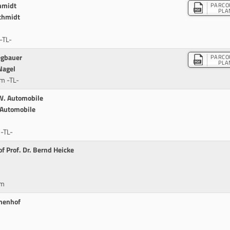
hmidt
PARCO
PLA
chmidt
-TL-
egbauer
PARCO
PLA
Nagel
m -TL-
W. Automobile
 Automobile
-TL-
f Prof. Dr. Bernd Heicke
cm
nenhof