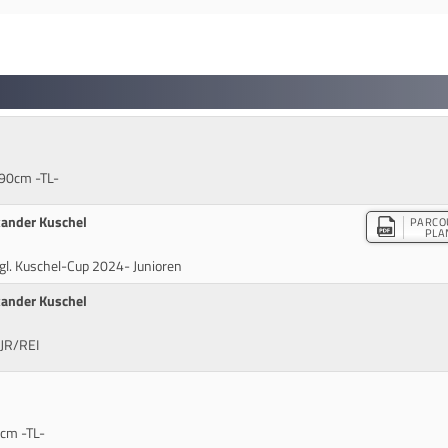
 90cm -TL-
xander Kuschel
PARCO
PLA
ugl. Kuschel-Cup 2024- Junioren
xander Kuschel
 JR/REI
cm -TL-