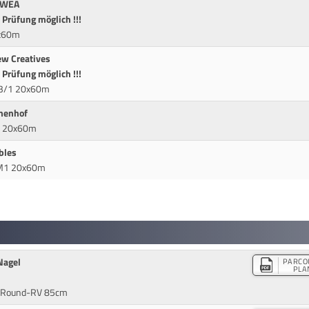
a WEA
r Prüfung möglich !!!
0x60m
ew Creatives
r Prüfung möglich !!!
DA3/1 20x60m
nenhof
L1 20x60m
bles
 DM1 20x60m
Nagel
PARCO
PLA
r-Round-RV 85cm