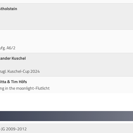
tholstein
ufg. A6/2
xander Kuschel
 zugl. Kuschel-Cup 2024
ritta & Tim Höfs
ng in the moonlight-Flutlicht
pp JG 2009-2012