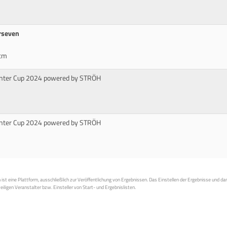
rseven
0cm
unter Cup 2024 powered by STRÖH
unter Cup 2024 powered by STRÖH
st eine Plattform, ausschließlich zur Veröffentlichung von Ergebnissen. Das Einstellen der Ergebnisse und da
weiligen Veranstalter bzw. Einsteller von Start- und Ergebnislisten.