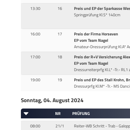
13:30
16
Preis und EP der Sparkasse Wes
Springprüfung Kl.S* 140cm
16:00
17
Preis der Firma Horseven
EP vom Team Nagel
Amateur-Dressurprüfung Kl.A* A
17:00
18
Preis der R+V Versicherung Ale
EP vom Team Nagel
Dressurreiterprfg Kl.L* -Tr.- RL1
19:00
19
Preis und EP des Stall Krohn, B
Dressurprfg Kl.M* -Tr.- M5 Danci
Sonntag, 04. August 2024
NR
PRÜFUNG
08:00
21/1
Reiter-WB Schritt - Trab - Galo