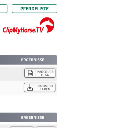
PFERDELISTE
ERGEBNISSE
PARCOURS
PLAN
DOKUMENT
LADEN
ERGEBNISSE