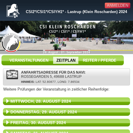
ANMELDEN
CSI2*/CSI1*/CSIYH1* - Lastrup (Klein Roscharden) 2024
VERANSTALTUNGEN
ZEITPLAN
REITER / PFERDE
ANFAHRTSADRESSE FÜR DAS NAVI:
ROSSEGARDEN 5, 49688 LASTRUP
HINWEIS:
LAT: 52.80877, LONG: 7.86534
Weitere Prüfungen der Veranstaltung in zeitlicher Reihenfolge:
MITTWOCH, 28. AUGUST 2024
DONNERSTAG, 29. AUGUST 2024
FREITAG, 30. AUGUST 2024