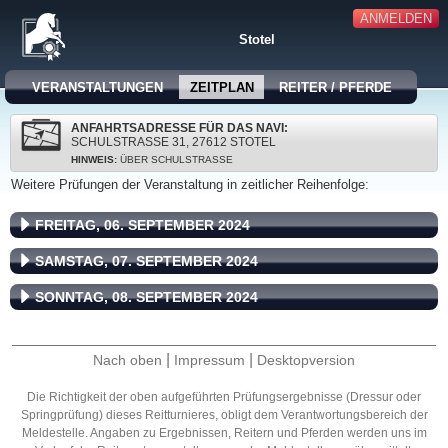
ANMELDEN
Stotel
VERANSTALTUNGEN
ZEITPLAN
REITER / PFERDE
ANFAHRTSADRESSE FÜR DAS NAVI:
SCHULSTRASSE 31, 27612 STOTEL
HINWEIS:
ÜBER SCHULSTRASSE
Weitere Prüfungen der Veranstaltung in zeitlicher Reihenfolge:
FREITAG, 06. SEPTEMBER 2024
SAMSTAG, 07. SEPTEMBER 2024
SONNTAG, 08. SEPTEMBER 2024
|
|
Nach oben
Impressum
Desktopversion
Die Richtigkeit der oben aufgeführten Prüfungsergebnisse (Dressur oder
Springprüfung) dieses Reitturnieres, obligt dem Verantwortungsbereich der
Meldestelle. Angaben zu Ergebnissen, Reitern und Pferden werden uns im