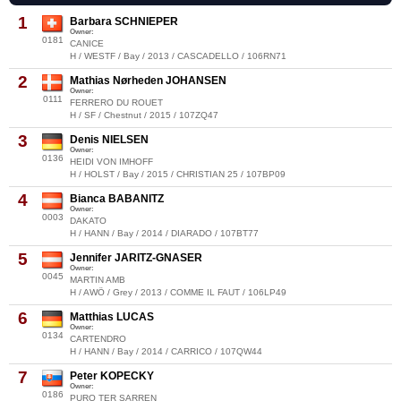
1
Barbara SCHNIEPER
Owner:
0181
CANICE
H / WESTF / Bay / 2013 / CASCADELLO / 106RN71
2
Mathias Nørheden JOHANSEN
Owner:
0111
FERRERO DU ROUET
H / SF / Chestnut / 2015 / 107ZQ47
3
Denis NIELSEN
Owner:
0136
HEIDI VON IMHOFF
H / HOLST / Bay / 2015 / CHRISTIAN 25 / 107BP09
4
Bianca BABANITZ
Owner:
0003
DAKATO
H / HANN / Bay / 2014 / DIARADO / 107BT77
5
Jennifer JARITZ-GNASER
Owner:
0045
MARTIN AMB
H / AWÖ / Grey / 2013 / COMME IL FAUT / 106LP49
6
Matthias LUCAS
Owner:
0134
CARTENDRO
H / HANN / Bay / 2014 / CARRICO / 107QW44
7
Peter KOPECKY
Owner:
0186
PURO TER SARREN