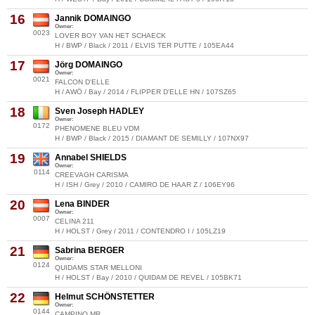
16
Jannik DOMAINGO
Owner:
0023
LOVER BOY VAN HET SCHAECK
H / BWP / Black / 2011 / ELVIS TER PUTTE / 105EA44
17
Jörg DOMAINGO
Owner:
0021
FALCON D'ELLE
H / AWÖ / Bay / 2014 / FLIPPER D'ELLE HN / 107SZ65
18
Sven Joseph HADLEY
Owner:
0172
PHENOMENE BLEU VDM
H / BWP / Black / 2015 / DIAMANT DE SEMILLY / 107NX97
19
Annabel SHIELDS
Owner:
0114
CREEVAGH CARISMA
H / ISH / Grey / 2010 / CAMIRO DE HAAR Z / 106EY96
20
Lena BINDER
Owner:
0007
CELINA 211
H / HOLST / Grey / 2011 / CONTENDRO I / 105LZ19
21
Sabrina BERGER
Owner:
0124
QUIDAMS STAR MELLONI
H / HOLST / Bay / 2010 / QUIDAM DE REVEL / 105BK71
22
Helmut SCHÖNSTETTER
Owner:
0144
CAMPINO MR