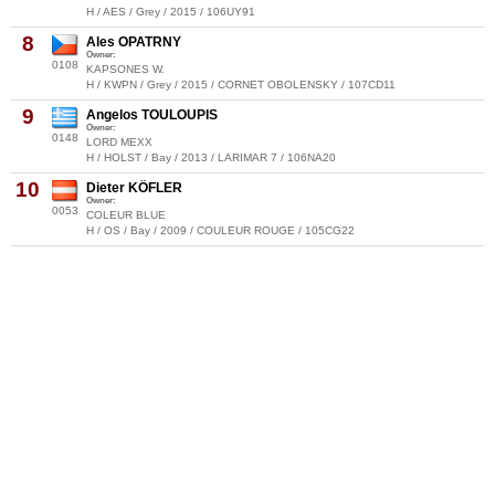
H / AES / Grey / 2015 / 106UY91
8
Ales OPATRNY
Owner:
0108
KAPSONES W.
H / KWPN / Grey / 2015 / CORNET OBOLENSKY / 107CD11
9
Angelos TOULOUPIS
Owner:
0148
LORD MEXX
H / HOLST / Bay / 2013 / LARIMAR 7 / 106NA20
10
Dieter KÖFLER
Owner:
0053
COLEUR BLUE
H / OS / Bay / 2009 / COULEUR ROUGE / 105CG22