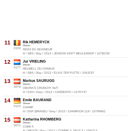
11
Rik HEMERYCK
Owner:
0103
INOUI DU SEIGNEUR
H / SBS / Bay / 2014 / JENSON VAN'T MEULENHOF / 107BC59
12
Jur VRIELING
Owner:
0177
HELWELL DU CHABUS
H / SBS / Bay / 2013 / ELVIS TER PUTTE / 106JC97
13
Markus SAURUGG
Owner:
0078
OBORA'S CRUNCHY NUT
H / ESH / Grey / 2014 / CARDENTO / 107KY37
14
Emile BAURAND
Owner:
0123
CHAMP
H / DSP (BRAND) / Grey / 2015 / CHAMPION 119 / 107RW42
15
Katharina RHOMBERG
Owner:
0071
CUMA 5
H / WESTF / Bay / 2012 / COMME IL FAUT 5 / 106IT13