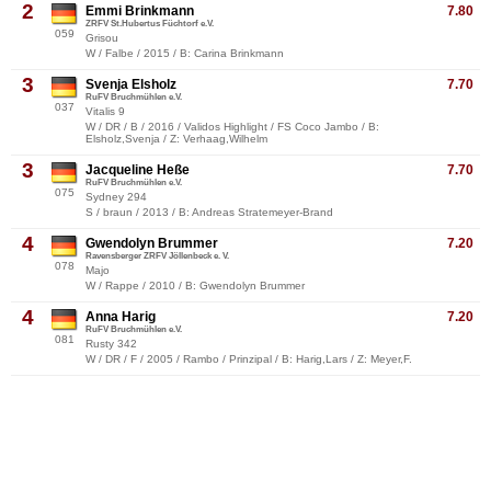
2
Emmi Brinkmann
7.80
ZRFV St.Hubertus Füchtorf e.V.
059
Grisou
W / Falbe / 2015 / B: Carina Brinkmann
3
Svenja Elsholz
7.70
RuFV Bruchmühlen e.V.
037
Vitalis 9
W / DR / B / 2016 / Validos Highlight / FS Coco Jambo / B:
Elsholz,Svenja / Z: Verhaag,Wilhelm
3
Jacqueline Heße
7.70
RuFV Bruchmühlen e.V.
075
Sydney 294
S / braun / 2013 / B: Andreas Stratemeyer-Brand
4
Gwendolyn Brummer
7.20
Ravensberger ZRFV Jöllenbeck e. V.
078
Majo
W / Rappe / 2010 / B: Gwendolyn Brummer
4
Anna Harig
7.20
RuFV Bruchmühlen e.V.
081
Rusty 342
W / DR / F / 2005 / Rambo / Prinzipal / B: Harig,Lars / Z: Meyer,F.