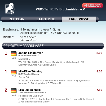
ANMELDEN
WBO-Tag RuFV Bruchmühlen e.V.
ZEITPLAN
STARTLISTE
ERGEBNISSE
Ergebnisse:
8 Teilnehmer in dieser Prüfung.
Zuletzt aktualisiert um 15:25 Uhr (03.10.2024)
Richter:
Gerd Focken
Jürgen Horst
02 KOSTÜMPAARKLASSE
1
Janina Eickmeyer
8.00
RuFV Bruchmühlen e.V.
025
Maximus S
W / DR / B / 2010 / The Braes My Mobility / Michelangelo / B:
Eickmeyer,Janina / Z: Sabel,Daniel
1
Mia-Elise Tönsing
8.00
RuFV Bruchmühlen e.V.
032
Socke 58
S / NWR / B / 2007 / De Goede Ree Now or Never / Speyksbosch
Nando / B: Tönsing,Nina / Z: Wolters,H.
2
Lilja Lukas-Nülle
7.80
ZRFV St.Hubertus Füchtorf e.V.
018
Hesselteichs Lao's Girl
S / DR / B / 2011 / Lucky Lao II / Dressman II / B: Lukas-Nülle,Heike /
Z: Gestüt Hesselteich GmbH,