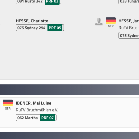
081
Rusty 342
PRF 02
033
Tunja'
HESSE, Charlotte
HESSE, Jac
GER
RuFV Bruch
075
Sydney 294
PRF 05
075
Sydne
IBENER, Mai Luise
GER
RuFV Bruchmühlen e.V.
062
Martha
PRF 07