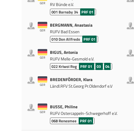
GER
RV Bünde e.V.
001
Barnaby 34
PRF 01
BERGMANN, Anastasia
GER
RUFV Bad Essen
010
Don Allfredo
PRF 01
BIGUS, Antonia
GER
RUFV Melle-Gesmold e.V.
022
Kriwoi Rog
PRF 01
03
04
BREDENFÖRDER, Klara
GER
Ländl.RFV St.Georg Pr.Oldendorf e.V
BUSSE, Philine
GER
RUFV Ostercappeln-Schwegerhoff e.V.
068
Renesmee
PRF 01