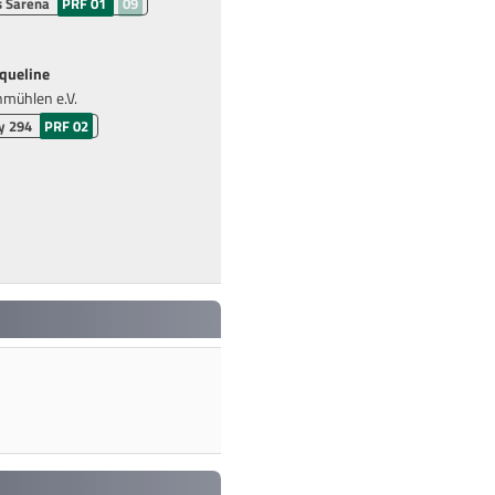
s Sarena
PRF 01
09
queline
mühlen e.V.
y 294
PRF 02