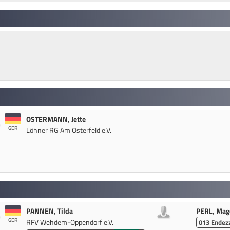
OSTERMANN, Jette
GER
Löhner RG Am Osterfeld e.V.
PANNEN, Tilda
PERL, Mag
GER
RFV Wehdem-Oppendorf e.V.
013
Endez