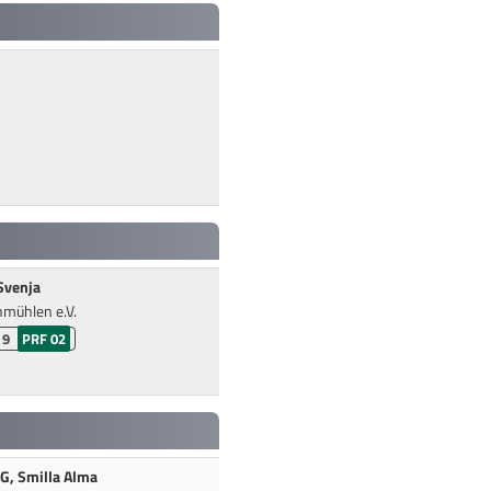
Svenja
mühlen e.V.
 9
PRF 02
, Smilla Alma