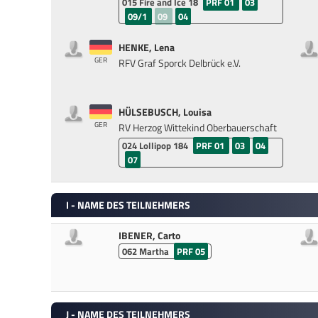
015
Fire and Ice 18
PRF 01
03
09/1
09
04
HENKE, Lena
GER
RFV Graf Sporck Delbrück e.V.
HÜLSEBUSCH, Louisa
GER
RV Herzog Wittekind Oberbauerschaft
024
Lollipop 184
PRF 01
03
04
07
I - NAME DES TEILNEHMERS
IBENER, Carto
062
Martha
PRF 05
J - NAME DES TEILNEHMERS