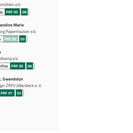
mühlen e.V.
ia
PRF 05
06
aroline Marie
org Papenhausen e.V.
a
PRF 09
03
a
elkamp e.V.
mfine
PRF 05
06
 Gwendolyn
er ZRFV Jöllenbeck e. V.
PRF 01
02