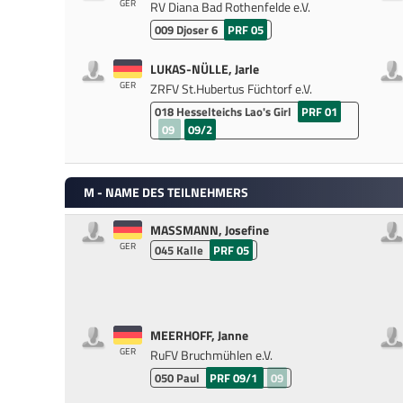
GER
RV Diana Bad Rothenfelde e.V.
009
Djoser 6
PRF 05
LUKAS-NÜLLE, Jarle
GER
ZRFV St.Hubertus Füchtorf e.V.
018
Hesselteichs Lao's Girl
PRF 01
09
09/2
M - NAME DES TEILNEHMERS
MASSMANN, Josefine
GER
045
Kalle
PRF 05
MEERHOFF, Janne
GER
RuFV Bruchmühlen e.V.
050
Paul
PRF 09/1
09