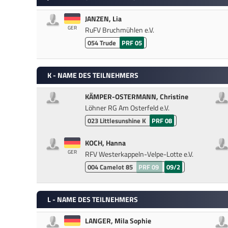
JANZEN, Lia
GER
RuFV Bruchmühlen e.V.
054
Trude
PRF 05
K - NAME DES TEILNEHMERS
KÄMPER-OSTERMANN, Christine
Löhner RG Am Osterfeld e.V.
023
Littlesunshine K
PRF 08
KOCH, Hanna
GER
RFV Westerkappeln-Velpe-Lotte e.V.
004
Camelot 85
PRF 09
09/2
L - NAME DES TEILNEHMERS
LANGER, Mila Sophie