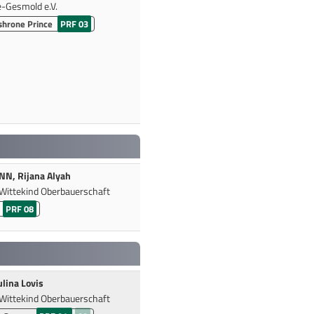
-Gesmold e.V.
shrone Prince
PRF 03
N, Rijana Alyah
Wittekind Oberbauerschaft
PRF 08
lina Lovis
Wittekind Oberbauerschaft