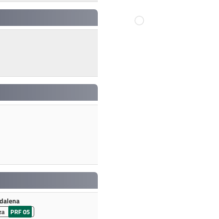
dalena
za
PRF 05