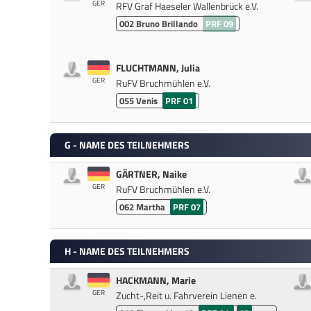
GER
RFV Graf Haeseler Wallenbrück e.V.
002
Bruno Brillando
PRF 09
FLUCHTMANN, Julia
GER
RuFV Bruchmühlen e.V.
055
Venis
PRF 01
G - NAME DES TEILNEHMERS
GÄRTNER, Naike
GER
RuFV Bruchmühlen e.V.
062
Martha
PRF 07
H - NAME DES TEILNEHMERS
HACKMANN, Marie
GER
Zucht-,Reit u. Fahrverein Lienen e.