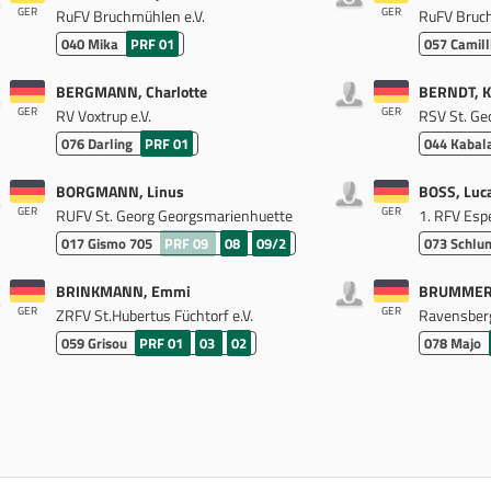
GER
GER
RuFV Bruchmühlen e.V.
RuFV Bruch
040
Mika
PRF 01
057
Camill
BERGMANN, Charlotte
BERNDT, K
GER
GER
RV Voxtrup e.V.
RSV St. Ge
076
Darling
PRF 01
044
Kabal
BORGMANN, Linus
BOSS, Luc
GER
GER
RUFV St. Georg Georgsmarienhuette
1. RFV Esp
017
Gismo 705
PRF 09
08
09/2
073
Schlu
BRINKMANN, Emmi
BRUMMER,
GER
GER
ZRFV St.Hubertus Füchtorf e.V.
Ravensberg
059
Grisou
PRF 01
03
02
078
Majo