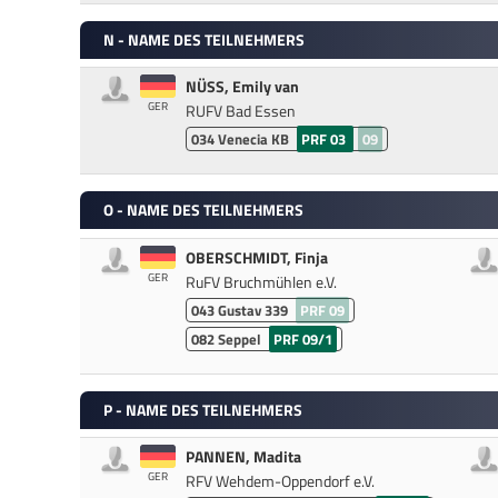
N - NAME DES TEILNEHMERS
NÜSS, Emily van
GER
RUFV Bad Essen
034
Venecia KB
PRF 03
09
O - NAME DES TEILNEHMERS
OBERSCHMIDT, Finja
GER
RuFV Bruchmühlen e.V.
043
Gustav 339
PRF 09
082
Seppel
PRF 09/1
P - NAME DES TEILNEHMERS
PANNEN, Madita
GER
RFV Wehdem-Oppendorf e.V.