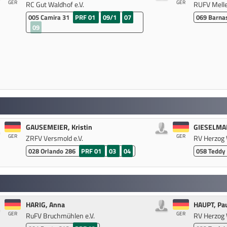
GER
GER
RC Gut Waldhof e.V.
RUFV Melle
005
Camira 31
PRF 01
09/1
07
069
Barna
09
GAUSEMEIER, Kristin
GIESELMAN
GER
GER
ZRFV Versmold e.V.
RV Herzog 
028
Orlando 286
PRF 01
03
04
058
Teddy
HARIG, Anna
HAUPT, Pau
GER
GER
RuFV Bruchmühlen e.V.
RV Herzog 