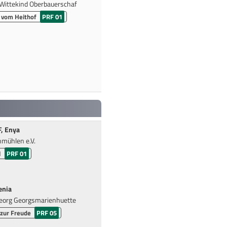
Wittekind Oberbauerschaf
 vom Heithof
PRF 01
, Enya
mühlen e.V.
l
PRF 01
enia
eorg Georgsmarienhuette
zur Freude
PRF 05