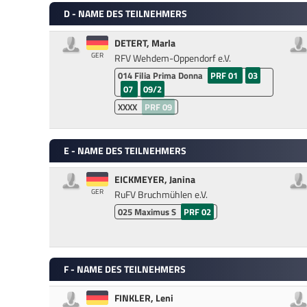
D - NAME DES TEILNEHMERS
DETERT, Marla
GER
RFV Wehdem-Oppendorf e.V.
014
Filia Prima Donna
PRF 01
03
07
09/2
XXXX
PRF 09
E - NAME DES TEILNEHMERS
EICKMEYER, Janina
GER
RuFV Bruchmühlen e.V.
025
Maximus S
PRF 02
F - NAME DES TEILNEHMERS
FINKLER, Leni