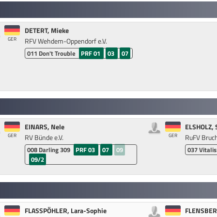
DETERT, Mieke
GER
RFV Wehdem-Oppendorf e.V.
011
Don't Trouble
PRF 01
03
07
EINARS, Nele
ELSHOLZ, 
GER
GER
RV Bünde e.V.
RuFV Bruch
008
Darling 309
PRF 03
07
09
037
Vitalis
09/2
FLASSPÖHLER, Lara-Sophie
FLENSBERG