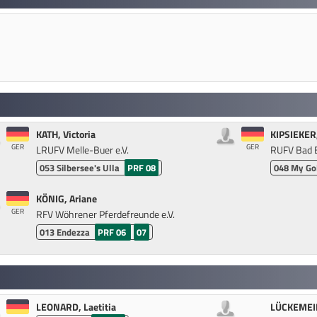
KATH, Victoria
KIPSIEKER
GER
GER
LRUFV Melle-Buer e.V.
RUFV Bad 
053
Silbersee's Ulla
PRF 08
048
My Go
KÖNIG, Ariane
GER
RFV Wöhrener Pferdefreunde e.V.
013
Endezza
PRF 06
07
LEONARD, Laetitia
LÜCKEMEI