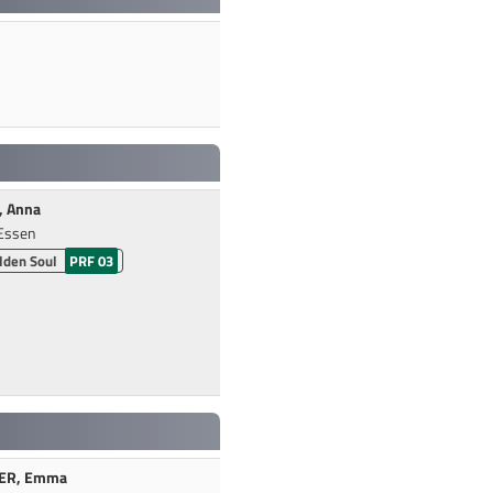
, Anna
Essen
lden Soul
PRF 03
ER, Emma