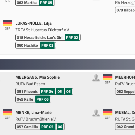
GER
RV Herzog 
062
Martha
PRF 05
079
Bilbao
LUKAS-NÜLLE, Lilja
GER
ZRFV St.Hubertus Füchtorf e.V.
018
Hesselteichs Lao's Girl
PRF 02
060
Hachiko
PRF 03
MEERGANS, Mia Sophie
MEERHOFF
GER
RUFV Bad Essen
RuFV Bruch
051
Phoenix
PRF 04
05
06
082
Seppe
045
Kalle
PRF 06
MENKE, Lina-Marie
MUSIAL, X
GER
GER
RuFV Bruchmühlen e.V.
RUFV St. G
057
Camillia
PRF 05
06
042
Grund 