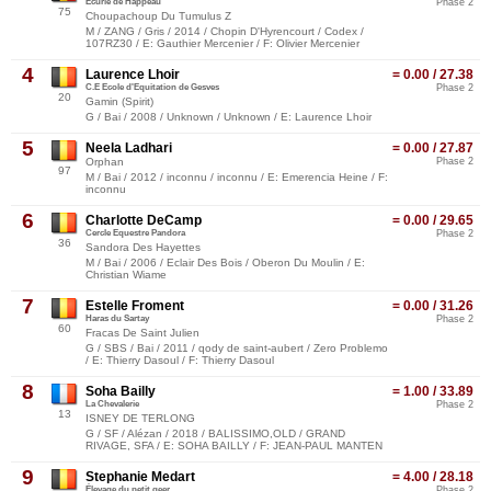
Ecurie de Happeau
Phase 2
75
Choupachoup Du Tumulus Z
M / ZANG / Gris / 2014 / Chopin D'Hyrencourt / Codex /
107RZ30 / E: Gauthier Mercenier / F: Olivier Mercenier
4
Laurence Lhoir
= 0.00 / 27.38
C.E Ecole d'Equitation de Gesves
Phase 2
20
Gamin (Spirit)
G / Bai / 2008 / Unknown / Unknown / E: Laurence Lhoir
5
Neela Ladhari
= 0.00 / 27.87
Orphan
Phase 2
97
M / Bai / 2012 / inconnu / inconnu / E: Emerencia Heine / F:
inconnu
6
Charlotte DeCamp
= 0.00 / 29.65
Cercle Equestre Pandora
Phase 2
36
Sandora Des Hayettes
M / Bai / 2006 / Eclair Des Bois / Oberon Du Moulin / E:
Christian Wiame
7
Estelle Froment
= 0.00 / 31.26
Haras du Sartay
Phase 2
60
Fracas De Saint Julien
G / SBS / Bai / 2011 / qody de saint-aubert / Zero Problemo
/ E: Thierry Dasoul / F: Thierry Dasoul
8
Soha Bailly
= 1.00 / 33.89
La Chevalerie
Phase 2
13
ISNEY DE TERLONG
G / SF / Alézan / 2018 / BALISSIMO,OLD / GRAND
RIVAGE, SFA / E: SOHA BAILLY / F: JEAN-PAUL MANTEN
9
Stephanie Medart
= 4.00 / 28.18
Élevage du petit geer
Phase 2