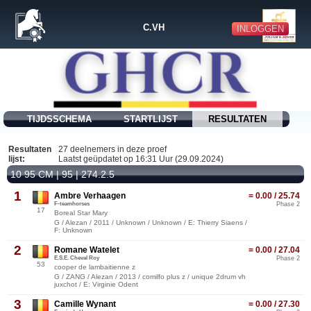
C.VH
INLOGGEN
TIJDSSCHEMA
STARTLIJST
RESULTATEN
Resultaten
27 deelnemers in deze proef
lijst:
Laatst geüpdatet op 16:31 Uur (29.09.2024)
10 95 CM | 95 | 274.2.5
1
Ambre Verhaagen
= 0.00 / 25.74
F-teamhorses
Phase 2
17
Boreal Star Mary
G / Alezan / 2011 / Unknown / Unknown / E: Thierry Siaens /
F: Unknown
2
Romane Watelet
= 0.00 / 27.04
E.S.E. Cheval Roy
Phase 2
53
cooper de lambaitienne z
G / ZANG / Alezan / 2013 / comilfo plus z / unique 2drum vh
juxchot / E: Virginie Odent
3
Camille Wynant
= 0.00 / 27.30