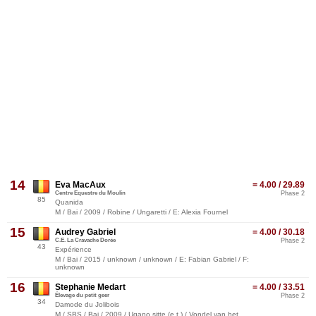
14
Eva MacAux
= 4.00 / 29.89
Centre Equestre du Moulin
Phase 2
85
Quanida
M / Bai / 2009 / Robine / Ungaretti / E: Alexia Fournel
15
Audrey Gabriel
= 4.00 / 30.18
C.E. La Cravache Dorée
Phase 2
43
Expérience
M / Bai / 2015 / unknown / unknown / E: Fabian Gabriel / F:
unknown
16
Stephanie Medart
= 4.00 / 33.51
Élevage du petit geer
Phase 2
34
Damode du Jolibois
M / SBS / Bai / 2009 / Ugano sitte (e.t.) / Vondel van het