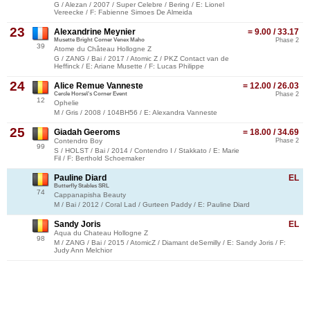
G / Alezan / 2007 / Super Celebre / Bering / E: Lionel
Vereecke / F: Fabienne Simoes De Almeida
23
Alexandrine Meynier
= 9.00 / 33.17
Musette Bright Corner Venex Maho
Phase 2
39
Atome du Château Hollogne Z
G / ZANG / Bai / 2017 / Atomic Z / PKZ Contact van de
Heffinck / E: Ariane Musette / F: Lucas Philippe
24
Alice Remue Vanneste
= 12.00 / 26.03
Cercle Horse\'s Corner Event
Phase 2
12
Ophelie
M / Gris / 2008 / 104BH56 / E: Alexandra Vanneste
25
Giadah Geeroms
= 18.00 / 34.69
Contendro Boy
Phase 2
99
S / HOLST / Bai / 2014 / Contendro I / Stakkato / E: Marie
Fil / F: Berthold Schoemaker
Pauline Diard
EL
Butterfly Stables SRL
74
Cappanapisha Beauty
M / Bai / 2012 / Coral Lad / Gurteen Paddy / E: Pauline Diard
Sandy Joris
EL
Aqua du Chateau Hollogne Z
98
M / ZANG / Bai / 2015 / AtomicZ / Diamant deSemilly / E: Sandy Joris / F:
Judy Ann Melchior