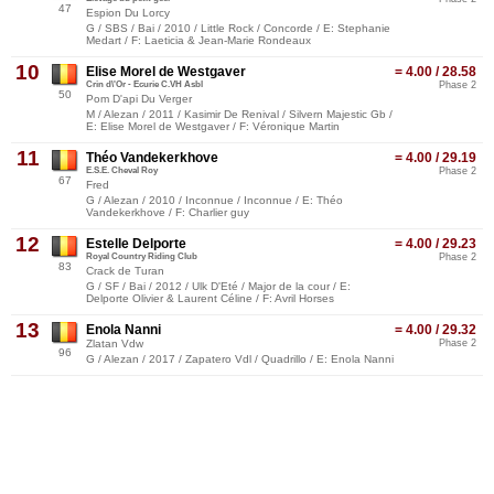
47
Espion Du Lorcy
G / SBS / Bai / 2010 / Little Rock / Concorde / E: Stephanie
Medart / F: Laeticia & Jean-Marie Rondeaux
10
Elise Morel de Westgaver
= 4.00 / 28.58
Crin d\'Or - Ecurie C.VH Asbl
Phase 2
50
Pom D'api Du Verger
M / Alezan / 2011 / Kasimir De Renival / Silvern Majestic Gb /
E: Elise Morel de Westgaver / F: Véronique Martin
11
Théo Vandekerkhove
= 4.00 / 29.19
E.S.E. Cheval Roy
Phase 2
67
Fred
G / Alezan / 2010 / Inconnue / Inconnue / E: Théo
Vandekerkhove / F: Charlier guy
12
Estelle Delporte
= 4.00 / 29.23
Royal Country Riding Club
Phase 2
83
Crack de Turan
G / SF / Bai / 2012 / Ulk D'Eté / Major de la cour / E:
Delporte Olivier & Laurent Céline / F: Avril Horses
13
Enola Nanni
= 4.00 / 29.32
Zlatan Vdw
Phase 2
96
G / Alezan / 2017 / Zapatero Vdl / Quadrillo / E: Enola Nanni