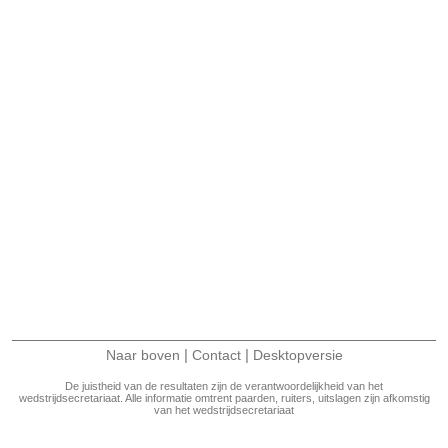
|
|
Naar boven
Contact
Desktopversie
De juistheid van de resultaten zijn de verantwoordelijkheid van het
wedstrijdsecretariaat. Alle informatie omtrent paarden, ruiters, uitslagen zijn afkomstig
van het wedstrijdsecretariaat