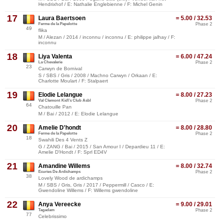
Hendrixhof / E: Nathalie Englebienne / F: Michel Genin
17
Laura Baertsoen
= 5.00 / 32.53
Ferme de la Papelotte
Phase 2
49
flika
M / Alezan / 2014 / inconnu / inconnu / E: philippe jalhay / F:
inconnu
18
Liya Valenta
= 6.00 / 47.24
La Chevalerie
Phase 2
23
Carwyn de Bornival
S / SBS / Gris / 2008 / Machno Carwyn / Orkaan / E:
Charlotte Moulart / F: Stalpaert
19
Elodie Lelangue
= 8.00 / 27.23
Val Clemont Kid\'s Club Asbl
Phase 2
64
Chatouille Pan
M / Bai / 2012 / E: Elodie Lelangue
20
Amelie D'hondt
= 8.00 / 28.80
Ferme de la Papelotte
Phase 2
18
Swahili Des 4 Vents Z
G / ZANG / Bai / 2015 / San Amour I / Depardieu 11 / E:
Amelie D'Hondt / F: Sprl ED4V
21
Amandine Willems
= 8.00 / 32.74
Ecuries De Ardichamps
Phase 2
38
Lovely Wood de ardichamps
M / SBS / Gris, Gris / 2017 / Peppermill / Casco / E:
Gwendoline Willems / F: Willems gwendoline
22
Anya Vereecke
= 9.00 / 29.01
Tagadam
Phase 2
77
Celebrissimo