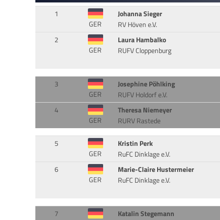
1
Johanna Sieger
GER
RV Höven e.V.
2
Laura Hambalko
GER
RUFV Cloppenburg
3
Josephine Pöhlking
GER
RUFV Holdorf e.V.
4
Theresa Niemeyer
GER
RURV Rastede
5
Kristin Perk
GER
RuFC Dinklage e.V.
6
Marie-Claire Hustermeier
GER
RuFC Dinklage e.V.
7
Katalin Stegemann