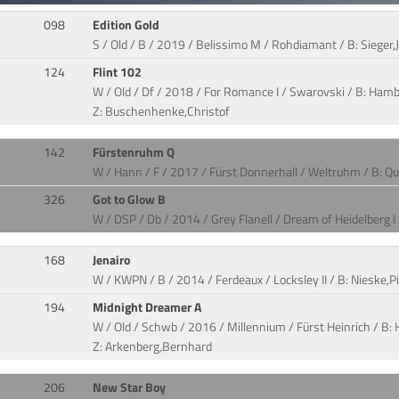
098
Edition Gold
S / Old / B / 2019 / Belissimo M / Rohdiamant / B: Sieger,
124
Flint 102
W / Old / Df / 2018 / For Romance I / Swarovski / B: Hamba
Z: Buschenhenke,Christof
142
Fürstenruhm Q
W / Hann / F / 2017 / Fürst Donnerhall / Weltruhm / B: Qu
326
Got to Glow B
W / DSP / Db / 2014 / Grey Flanell / Dream of Heidelberg I /
168
Jenairo
W / KWPN / B / 2014 / Ferdeaux / Locksley II / B: Nieske,Pi
194
Midnight Dreamer A
W / Old / Schwb / 2016 / Millennium / Fürst Heinrich / B: H
Z: Arkenberg,Bernhard
206
New Star Boy