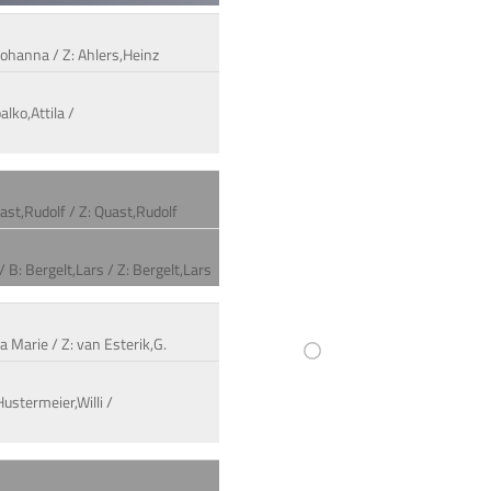
Johanna / Z: Ahlers,Heinz
lko,Attila /
ast,Rudolf / Z: Quast,Rudolf
 B: Bergelt,Lars / Z: Bergelt,Lars
a Marie / Z: van Esterik,G.
ustermeier,Willi /