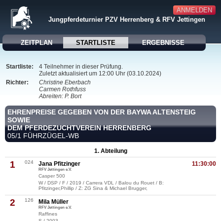
ANMELDEN
Jungpferdeturnier PZV Herrenberg & RFV Jettingen
ZEITPLAN
STARTLISTE
ERGEBNISSE
Startliste:
4 Teilnehmer in dieser Prüfung.
Zuletzt aktualisiert um 12:00 Uhr (03.10.2024)
Richter:
Christine Eberbach
Carmen Rothfuss
Abreiten: P. Bort
EHRENPREISE GEGEBEN VON DER BAYWA ALTENSTEIG
SOWIE
DEM PFERDEZUCHTVEREIN HERRENBERG
05/1 FÜHRZÜGEL-WB
1. Abteilung
1
024
Jana Pfitzinger
11:30:00
RFV Jettingen e.V.
Casper 500
W / DSP / F / 2019 / Carrera VDL / Balou du Rouet / B:
Pfitzinger,Phillip / Z: ZG Sina & Michael Brugger,
2
126
Mila Müller
RFV Jettingen e.V.
Raffines
S / 2003