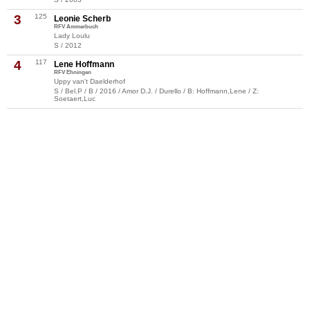
3
125
Leonie Scherb
RFV Ammerbuch
Lady Loulu
S / 2012
4
117
Lene Hoffmann
RFV Ehningen
Uppy van't Daelderhof
S / Bel.P / B / 2016 / Amor D.J. / Durello / B: Hoffmann,Lene / Z:
Soetaert,Luc