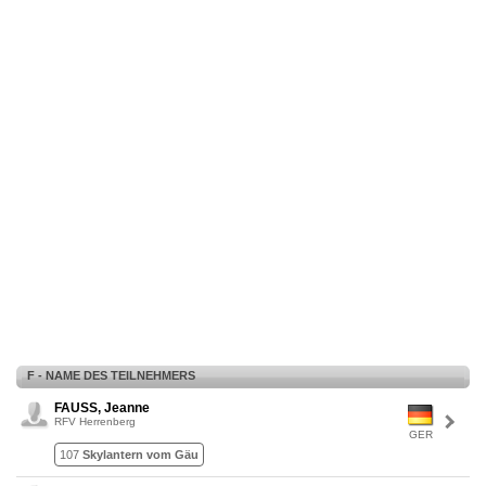
F - NAME DES TEILNEHMERS
FAUSS, Jeanne
RFV Herrenberg
GER
107
Skylantern vom Gäu