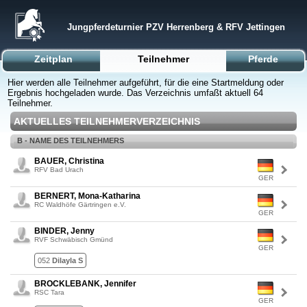
Jungpferdeturnier PZV Herrenberg & RFV Jettingen
Zeitplan
Teilnehmer
Pferde
Hier werden alle Teilnehmer aufgeführt, für die eine Startmeldung oder
Ergebnis hochgeladen wurde. Das Verzeichnis umfaßt aktuell 64
Teilnehmer.
AKTUELLES TEILNEHMERVERZEICHNIS
B - NAME DES TEILNEHMERS
BAUER, Christina
RFV Bad Urach
GER
BERNERT, Mona-Katharina
RC Waldhöfe Gärtringen e.V.
GER
BINDER, Jenny
RVF Schwäbisch Gmünd
GER
052
Dilayla S
BROCKLEBANK, Jennifer
RSC Tara
GER