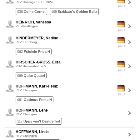
RFV Röhlingen u.U. 1924
GER
036
Come Cornet
109
Stakkato's Golden Bella
HEINRICH, Vanessa
PF Wendlingen
GER
HINDERMEYER, Nadine
RFV Leonberg
GER
062
Fräulein Frida H
HIRSCHER-GROSS, Eliza
PSZ Benzenbühl e.V.
GER
099
Quite Quabri
HOFFMANN, Karl-Heinz
RFV Ehningen
GER
091
Optimus Prime H
HOFFMANN, Lene
RFV Ehningen
117
Uppy van't Daelderhof
HOFFMANN, Linda
RFV Ehningen