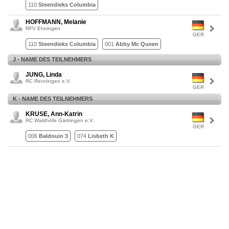
110
Steendieks Columbia
HOFFMANN, Melanie
RFV Ehningen
GER
110
Steendieks Columbia
001
Abby Mc Queen
J - NAME DES TEILNEHMERS
JUNG, Linda
RC Renningen e.V.
GER
K - NAME DES TEILNEHMERS
KRUSE, Ann-Katrin
RC Waldhöfe Gärtringen e.V.
GER
006
Baldouin 3
074
Lisbeth K