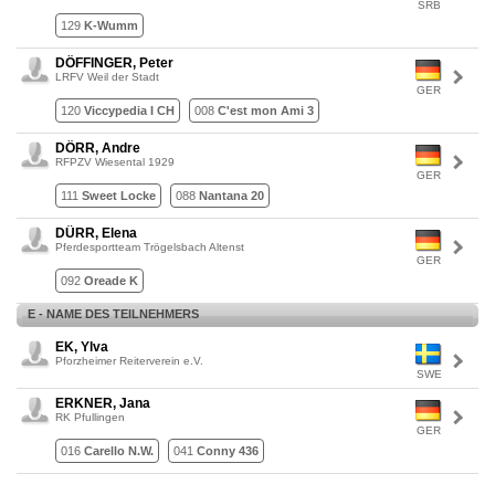
SRB
129
K-Wumm
DÖFFINGER, Peter
LRFV Weil der Stadt
GER
120
Viccypedia I CH
008
C'est mon Ami 3
DÖRR, Andre
RFPZV Wiesental 1929
GER
111
Sweet Locke
088
Nantana 20
DÜRR, Elena
Pferdesportteam Trögelsbach Altenst
GER
092
Oreade K
E - NAME DES TEILNEHMERS
EK, Ylva
Pforzheimer Reiterverein e.V.
SWE
ERKNER, Jana
RK Pfullingen
GER
016
Carello N.W.
041
Conny 436