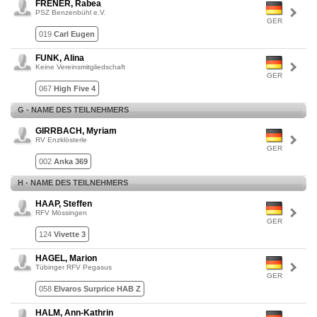
FRENER, Rabea
PSZ Benzenbühl e.V.
GER
019
Carl Eugen
FUNK, Alina
Keine Vereinsmitgliedschaft
GER
067
High Five 4
G - NAME DES TEILNEHMERS
GIRRBACH, Myriam
RV Enzklösterle
GER
002
Anka 369
H - NAME DES TEILNEHMERS
HAAP, Steffen
RFV Mössingen
GER
124
Vivette 3
HAGEL, Marion
Tübinger RFV Pegasus
GER
058
Elvaros Surprice HAB Z
HALM, Ann-Kathrin