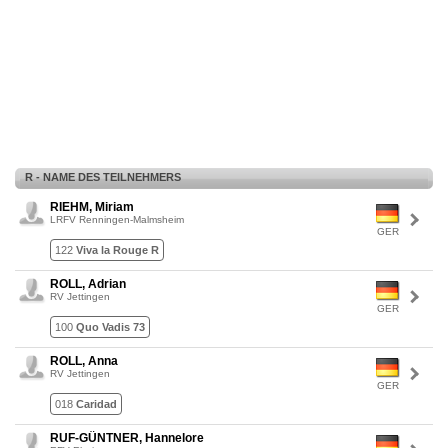
R - NAME DES TEILNEHMERS
RIEHM, Miriam
LRFV Renningen-Malmsheim
GER
122
Viva la Rouge R
ROLL, Adrian
RV Jettingen
GER
100
Quo Vadis 73
ROLL, Anna
RV Jettingen
GER
018
Caridad
RUF-GÜNTNER, Hannelore