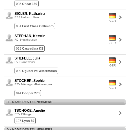
093
Oscar 150
SIKLER, Katharina
RSZ Hohenzollern
GER
061
First Class Callimero
STEPHAN, Kerstin
RC Stockhausen
GER
023
Cascadina KS
STIEFELE, Julia
RV Bronnweiler
GER
090
Ogucci vd Watermolen
STÖCKER, Sophie
RFV Nürtingen-Raidwangen
GER
044
Cooper 278
T - NAME DES TEILNEHMERS
TSCHÖKE, Amelie
RFV Effringen
127
Lynn 39
V - NAME DES TEILNEHMERS