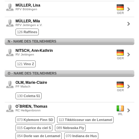
MÜLLER, Lisa
RFV Böblingen
GER
MÜLLER, Mila
RFV Jettingen e.V.
126
Raffines
N - NAME DES TEILNEHMERS
NITSCH, Ann-Kathrin
RV Jettingen
GER
121
Vino Z
O - NAME DES TEILNEHMERS
OLM, Marie-Claire
PF Malsch
GER
130
Coletta 51
O´BRIEN, Thomas
RC Heiligenbronn
IRL
073
Kylemore Finn SD
113
Tikkiticoeur van de Lentamel
015
Caprice du ciel S
089
Nebraska Fly
054
Dorle van de Lentamel
070
Indiana de Hus