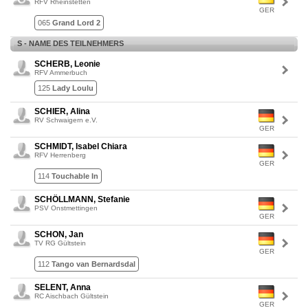
RFV Rheinstetten
GER
065
Grand Lord 2
S - NAME DES TEILNEHMERS
SCHERB, Leonie
RFV Ammerbuch
125
Lady Loulu
SCHIER, Alina
RV Schwaigern e.V.
GER
SCHMIDT, Isabel Chiara
RFV Herrenberg
GER
114
Touchable In
SCHÖLLMANN, Stefanie
PSV Onstmettingen
GER
SCHON, Jan
TV RG Gültstein
GER
112
Tango van Bernardsdal
SELENT, Anna
RC Aischbach Gültstein
GER