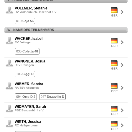
VOLLMER, Stefanie
RV Waldenbuch-Hasenhof e.V.
GER
010
Caja 56
W - NAME DES TEILNEHMERS
WACKER, Isabel
RV Jettingen
GER
035
Coletta 48
WANGNER, Josua
RFV Effringen
GER
106
Siggi D
WIBMER, Sandra
RA TSV Altensteig
GER
094
Otto D 2
047
Deauville D
WIDMAYER, Sarah
PSZ Benzenbühl e.V.
GER
WIRTH, Jessica
RC Heiligenbronn
GER