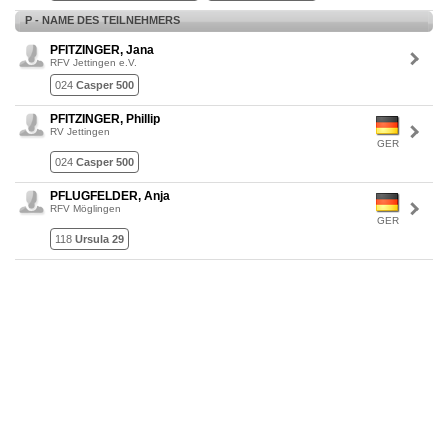
P - NAME DES TEILNEHMERS
PFITZINGER, Jana
RFV Jettingen e.V.
024
Casper 500
PFITZINGER, Phillip
RV Jettingen
GER
024
Casper 500
PFLUGFELDER, Anja
RFV Möglingen
GER
118
Ursula 29