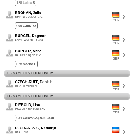
128
Lelott S
BRÖHAN, Julia
RFV Neubulach u.U.
GER
009
Cadiz 73
BÜRGEL, Dagmar
LRFV Weil der Stadt
GER
BURGER, Anna
RC Renningen e.V.
GER
078
Macho L
C - NAME DES TEILNEHMERS
CZECH-RUFF, Daniela
RFV Herrenberg
GER
D - NAME DES TEILNEHMERS
DIEBOLD, Lisa
PSZ Benzenbühl e.V.
GER
034
Cola's Captain Jack
DJURANOVIC, Nemanja
RSC Tara