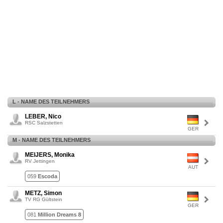
L - NAME DES TEILNEHMERS
LEBER, Nico
RSC Salzstetten
GER
M - NAME DES TEILNEHMERS
MEIJERS, Monika
RV Jettingen
AUT
059
Escoda
METZ, Simon
TV RG Gültstein
GER
081
Million Dreams 8