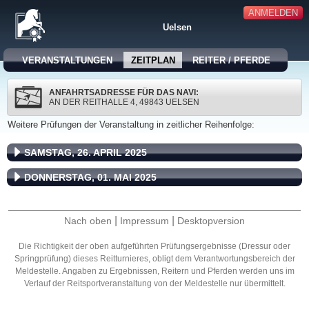
ANMELDEN
Uelsen
VERANSTALTUNGEN
ZEITPLAN
REITER / PFERDE
ANFAHRTSADRESSE FÜR DAS NAVI:
AN DER REITHALLE 4, 49843 UELSEN
Weitere Prüfungen der Veranstaltung in zeitlicher Reihenfolge:
SAMSTAG, 26. APRIL 2025
DONNERSTAG, 01. MAI 2025
|
|
Nach oben
Impressum
Desktopversion
Die Richtigkeit der oben aufgeführten Prüfungsergebnisse (Dressur oder
Springprüfung) dieses Reitturnieres, obligt dem Verantwortungsbereich der
Meldestelle. Angaben zu Ergebnissen, Reitern und Pferden werden uns im
Verlauf der Reitsportveranstaltung von der Meldestelle nur übermittelt.