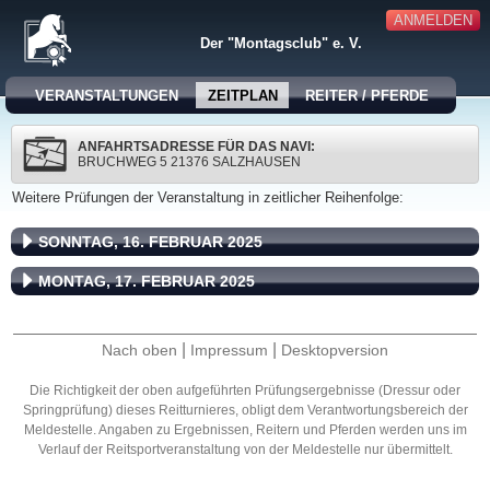
ANMELDEN
Der "Montagsclub" e. V.
VERANSTALTUNGEN
ZEITPLAN
REITER / PFERDE
ANFAHRTSADRESSE FÜR DAS NAVI:
BRUCHWEG 5 21376 SALZHAUSEN
Weitere Prüfungen der Veranstaltung in zeitlicher Reihenfolge:
SONNTAG, 16. FEBRUAR 2025
MONTAG, 17. FEBRUAR 2025
|
|
Nach oben
Impressum
Desktopversion
Die Richtigkeit der oben aufgeführten Prüfungsergebnisse (Dressur oder
Springprüfung) dieses Reitturnieres, obligt dem Verantwortungsbereich der
Meldestelle. Angaben zu Ergebnissen, Reitern und Pferden werden uns im
Verlauf der Reitsportveranstaltung von der Meldestelle nur übermittelt.