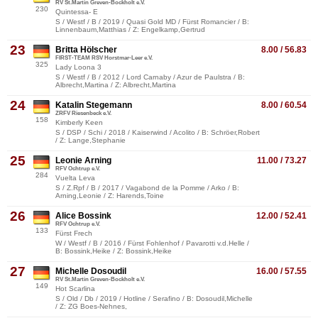
RV St.Martin Greven-Bockholt e.V.
230
Quintessa- E
S / Westf / B / 2019 / Quasi Gold MD / Fürst Romancier / B:
Linnenbaum,Matthias / Z: Engelkamp,Gertrud
23
Britta Hölscher
8.00 / 56.83
FIRST-TEAM RSV Horstmar-Leer e.V.
325
Lady Loona 3
S / Westf / B / 2012 / Lord Carnaby / Azur de Paulstra / B:
Albrecht,Martina / Z: Albrecht,Martina
24
Katalin Stegemann
8.00 / 60.54
ZRFV Riesenbeck e.V.
158
Kimberly Keen
S / DSP / Schi / 2018 / Kaiserwind / Acolito / B: Schröer,Robert
/ Z: Lange,Stephanie
25
Leonie Arning
11.00 / 73.27
RFV Ochtrup e.V.
284
Vuelta Leva
S / Z.Rpf / B / 2017 / Vagabond de la Pomme / Arko / B:
Arning,Leonie / Z: Harends,Toine
26
Alice Bossink
12.00 / 52.41
RFV Ochtrup e.V.
133
Fürst Frech
W / Westf / B / 2016 / Fürst Fohlenhof / Pavarotti v.d.Helle /
B: Bossink,Heike / Z: Bossink,Heike
27
Michelle Dosoudil
16.00 / 57.55
RV St.Martin Greven-Bockholt e.V.
149
Hot Scarlina
S / Old / Db / 2019 / Hotline / Serafino / B: Dosoudil,Michelle
/ Z: ZG Boes-Nehnes,