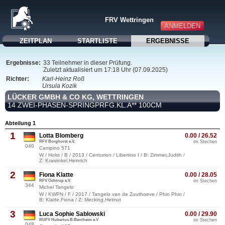
FRV Wettringen
ANMELDEN
ZEITPLAN
STARTLISTE
ERGEBNISSE
Ergebnisse:
33 Teilnehmer in dieser Prüfung.
Zuletzt aktualisiert um 17:18 Uhr (07.09.2025)
Richter:
Karl-Heinz Roß
Ursula Kozik
LÜCKER GMBH & CO KG, WETTRINGEN
14 ZWEI-PHASEN-SPRINGPRFG.KL.A** 100CM
Abteilung 1
1
Lotta Blomberg
0.00 / 26.52
RFV Borghorst e.V.
im Stechen
040
Campino 571
W / Holst / B / 2013 / Centurion / Libertino I / B: Zimmer,Judith /
Z: Krawinkel,Heinrich
2
Fiona Klatte
0.00 / 28.05
RFV Ochtrup e.V.
im Stechen
344
Michel Tangelo
W / KWPN / F / 2017 / Tangelo van de Zuuthoeve / Phin Phin /
B: Klatte,Fiona / Z: Mecking,Helmut
3
Luca Sophie Sablowski
0.00 / 29.90
RUFV Hubertus B.Bentheim e.V
im Stechen
048