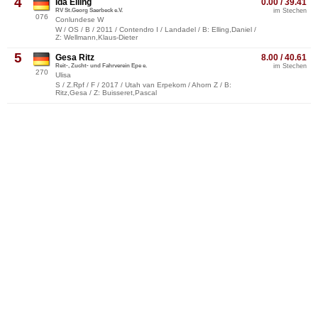
4
Ida Elling
0.00 / 39.41
RV St.Georg Saerbeck e.V.
im Stechen
076
Conlundese W
W / OS / B / 2011 / Contendro I / Landadel / B: Elling,Daniel /
Z: Wellmann,Klaus-Dieter
5
Gesa Ritz
8.00 / 40.61
Reit-, Zucht- und Fahrverein Epe e.
im Stechen
270
Ulisa
S / Z.Rpf / F / 2017 / Utah van Erpekom / Ahorn Z / B:
Ritz,Gesa / Z: Buisseret,Pascal