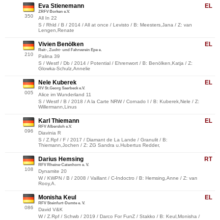
Eva Stienemann
EL
ZRFV Borken e.V.
350
All In 22
S / Rhld / B / 2014 / All at once / Levisto / B: Meesters,Jana / Z: van
Lengen,Renate
Vivien Benölken
EL
Reit-, Zucht- und Fahrverein Epe e.
210
Palina 39
S / Westf / Db / 2014 / Potential / Ehrenwort / B: Benölken,Katja / Z:
Glowka-Schulz,Annelie
Nele Kuberek
EL
RV St.Georg Saerbeck e.V.
005
Alice im Wunderland 11
S / Westf / B / 2018 / A la Carte NRW / Cornado I / B: Kuberek,Nele / Z:
Willermann,Linus
Karl Thiemann
EL
RFV Albersloh e.V.
096
Diavinia R
S / Z.Rpf / F / 2017 / Diamant de La Lande / Granulit / B:
Thiemann,Jochen / Z: ZG Sandra u.Hubertus Redder,
Darius Hemsing
RT
RFV Rheine-Catenhorn e. V.
108
Dynamite 20
W / KWPN / B / 2008 / Vaillant / C-Indoctro / B: Hemsing,Anne / Z: van
Rooy,A.
Monisha Keul
EL
RFV Steinfurt-Dumte e. V.
086
David V&K
W / Z.Rpf / Schwb / 2019 / Darco For FunZ / Stakko / B: Keul,Monisha /