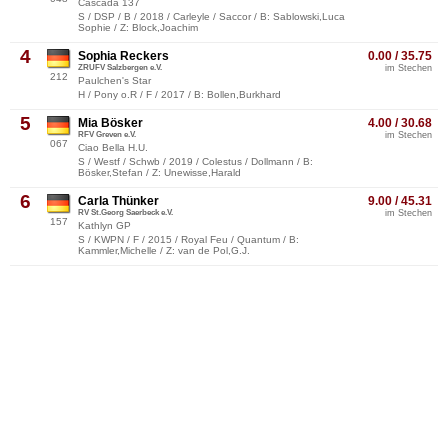
Cascada 137
S / DSP / B / 2018 / Carleyle / Saccor / B: Sablowski,Luca
Sophie / Z: Block,Joachim
4
Sophia Reckers
0.00 / 35.75
ZRUFV Salzbergen e.V.
im Stechen
212
Paulchen's Star
H / Pony o.R / F / 2017 / B: Bollen,Burkhard
5
Mia Bösker
4.00 / 30.68
RFV Greven e.V.
im Stechen
067
Ciao Bella H.U.
S / Westf / Schwb / 2019 / Colestus / Dollmann / B:
Bösker,Stefan / Z: Unewisse,Harald
6
Carla Thünker
9.00 / 45.31
RV St.Georg Saerbeck e.V.
im Stechen
157
Kathlyn GP
S / KWPN / F / 2015 / Royal Feu / Quantum / B:
Kammler,Michelle / Z: van de Pol,G.J.