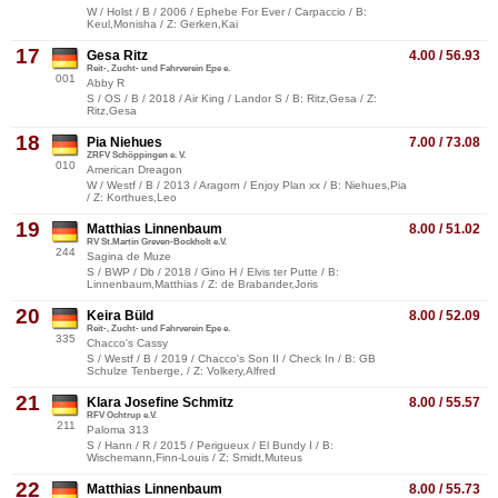
W / Holst / B / 2006 / Ephebe For Ever / Carpaccio / B:
Keul,Monisha / Z: Gerken,Kai
17
Gesa Ritz
4.00 / 56.93
Reit-, Zucht- und Fahrverein Epe e.
001
Abby R
S / OS / B / 2018 / Air King / Landor S / B: Ritz,Gesa / Z:
Ritz,Gesa
18
Pia Niehues
7.00 / 73.08
ZRFV Schöppingen e. V.
010
American Dreagon
W / Westf / B / 2013 / Aragorn / Enjoy Plan xx / B: Niehues,Pia
/ Z: Korthues,Leo
19
Matthias Linnenbaum
8.00 / 51.02
RV St.Martin Greven-Bockholt e.V.
244
Sagina de Muze
S / BWP / Db / 2018 / Gino H / Elvis ter Putte / B:
Linnenbaum,Matthias / Z: de Brabander,Joris
20
Keira Büld
8.00 / 52.09
Reit-, Zucht- und Fahrverein Epe e.
335
Chacco's Cassy
S / Westf / B / 2019 / Chacco's Son II / Check In / B: GB
Schulze Tenberge, / Z: Volkery,Alfred
21
Klara Josefine Schmitz
8.00 / 55.57
RFV Ochtrup e.V.
211
Paloma 313
S / Hann / R / 2015 / Perigueux / El Bundy I / B:
Wischemann,Finn-Louis / Z: Smidt,Muteus
22
Matthias Linnenbaum
8.00 / 55.73