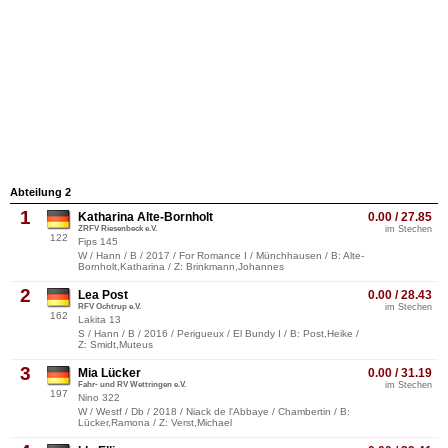
Abteilung 2
1
Katharina Alte-Bornholt
0.00 / 27.85
ZRFV Riesenbeck e.V.
im Stechen
122
Fips 145
W / Hann / B / 2017 / For Romance I / Münchhausen / B: Alte-
Bornholt,Katharina / Z: Brinkmann,Johannes
2
Lea Post
0.00 / 28.43
RFV Ochtrup e.V.
im Stechen
162
Lakita 13
S / Hann / B / 2016 / Perigueux / El Bundy I / B: Post,Heike /
Z: Smidt,Muteus
3
Mia Lücker
0.00 / 31.19
Fahr- und RV Wettringen e.V.
im Stechen
197
Nino 322
W / Westf / Db / 2018 / Niack de l'Abbaye / Chambertin / B:
Lücker,Ramona / Z: Verst,Michael