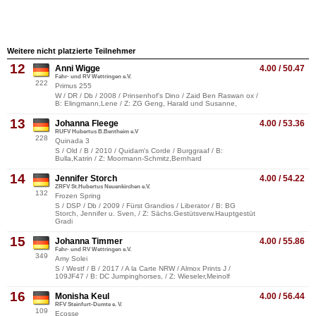
Weitere nicht platzierte Teilnehmer
12
Anni Wigge
4.00 / 50.47
Fahr- und RV Wettringen e.V.
222
Primus 255
W / DR / Db / 2008 / Prinsenhof's Dino / Zaid Ben Raswan ox /
B: Elingmann,Lene / Z: ZG Geng, Harald und Susanne,
13
Johanna Fleege
4.00 / 53.36
RUFV Hubertus B.Bentheim e.V
228
Quinada 3
S / Old / B / 2010 / Quidam's Corde / Burggraaf / B:
Bulla,Katrin / Z: Moormann-Schmitz,Bernhard
14
Jennifer Storch
4.00 / 54.22
ZRFV St.Hubertus Neuenkirchen e.V.
132
Frozen Spring
S / DSP / Db / 2009 / Fürst Grandios / Liberator / B: BG
Storch, Jennifer u. Sven, / Z: Sächs.Gestütsverw.Hauptgestüt
Gradi
15
Johanna Timmer
4.00 / 55.86
Fahr- und RV Wettringen e.V.
349
Amy Solei
S / Westf / B / 2017 / A la Carte NRW / Almox Prints J /
109JF47 / B: DC Jumpinghorses, / Z: Wieseler,Meinolf
16
Monisha Keul
4.00 / 56.44
RFV Steinfurt-Dumte e. V.
109
Ecosse