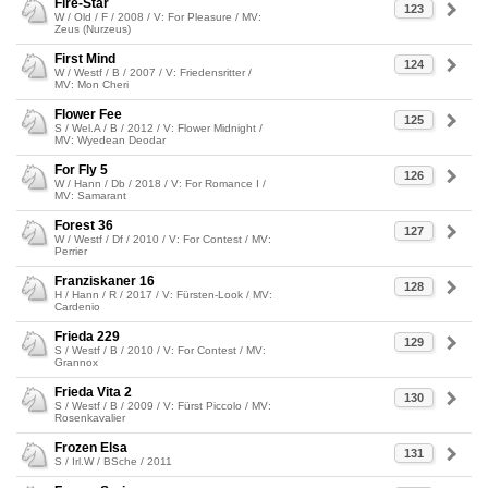
Fire-Star
123
W / Old / F / 2008 / V: For Pleasure / MV:
Zeus (Nurzeus)
First Mind
124
W / Westf / B / 2007 / V: Friedensritter /
MV: Mon Cheri
Flower Fee
125
S / Wel.A / B / 2012 / V: Flower Midnight /
MV: Wyedean Deodar
For Fly 5
126
W / Hann / Db / 2018 / V: For Romance I /
MV: Samarant
Forest 36
127
W / Westf / Df / 2010 / V: For Contest / MV:
Perrier
Franziskaner 16
128
H / Hann / R / 2017 / V: Fürsten-Look / MV:
Cardenio
Frieda 229
129
S / Westf / B / 2010 / V: For Contest / MV:
Grannox
Frieda Vita 2
130
S / Westf / B / 2009 / V: Fürst Piccolo / MV:
Rosenkavalier
Frozen Elsa
131
S / Irl.W / BSche / 2011