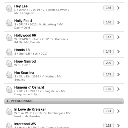
Hey Lee
145
S / Westf / F / 2019 / V: Hickstead White /
MV: Ferragamo
Holly Fee 4
146
S / DR / F / 2020 / V: Herzkönig / MV:
Danny Gold
Hollywood 66
147
W / KWPN / Schwb / 2012 / V: Bordeaux
(NLD) / MV: Darnels
Honda 18
148
S / Grpf.o.R / Schi / 2017
Hope Nimrod
299
W / F / 2015
Hot Scarlina
149
S / Old / Db / 2019 / V: Hotline / MV:
Serafino
Humour d' Osnard
150
S / Old / F / 2017 / V: Stargate xx / MV:
Gauguin de Lully
I - PFERDENAME
In Love de Kreisker
151
W / Lux.W / B / 2018 / V: Conthargos / MV:
Newton de Kreisker
Interconti WS
152
S / Holst / B / 2016 / V: Cornet Obolensky