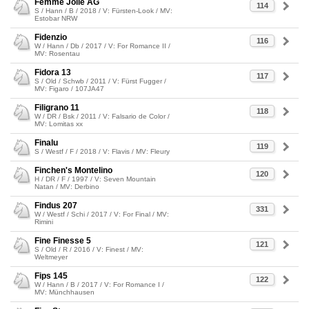
Femme Jolie AG
114
S / Hann / B / 2018 / V: Fürsten-Look / MV:
Estobar NRW
Fidenzio
116
W / Hann / Db / 2017 / V: For Romance II /
MV: Rosentau
Fidora 13
117
S / Old / Schwb / 2011 / V: Fürst Fugger /
MV: Figaro / 107JA47
Filigrano 11
118
W / DR / Bsk / 2011 / V: Falsario de Color /
MV: Lomitas xx
Finalu
119
S / Westf / F / 2018 / V: Flavis / MV: Fleury
Finchen's Montelino
120
H / DR / F / 1997 / V: Seven Mountain
Natan / MV: Derbino
Findus 207
331
W / Westf / Schi / 2017 / V: For Final / MV:
Rimini
Fine Finesse 5
121
S / Old / R / 2016 / V: Finest / MV:
Weltmeyer
Fips 145
122
W / Hann / B / 2017 / V: For Romance I /
MV: Münchhausen