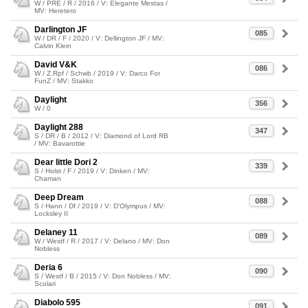
W / PRE / R / 2016 / V: Elegante Mestas /
MV: Heretero
Darlington JF
085
W / DR / F / 2020 / V: Dellington JF / MV:
Calvin Klein
David V&K
086
W / Z.Rpf / Schwb / 2019 / V: Darco For
FunZ / MV: Stakko
Daylight
356
W / 0
Daylight 288
347
S / DR / B / 2012 / V: Diamond of Lord RB
/ MV: Bavarottie
Dear little Dori 2
339
S / Holst / F / 2019 / V: Dinken / MV:
Chaman
Deep Dream
088
S / Hann / Df / 2019 / V: D'Olympus / MV:
Locksley II
Delaney 11
089
W / Westf / R / 2017 / V: Delano / MV: Don
Nobless
Deria 6
090
S / Westf / B / 2015 / V: Don Nobless / MV:
Scolari
Diabolo 595
091