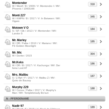
Montendor
318
W / Westf / B / 2009 / V: Montendro I / MV:
Phoenix / 106GU46
Monti 227
345
W / KWPN / B / 2017 / V: In Between / MV:
Vigaro
Motown V O
184
S / SF / Db / 2013 / V: Montender / MV:
Landor S
Mr. Marley
185
W / DR / Falbe / 2010 / V: Mariano / MV:
FS Golden Moonlight
Mr. Mic
304
W / Dunke / 2015
Mr.Keks
186
W / DR / B / 2017 / V: Kachunga / MV: Der
feine Lord AT
Mrs. Malibu
187
S / Z.Rpf / F / 2017 / V: Malibu Z / MV:
Quito de Baussy
Murphy 229
188
W / Conne / Falbe / 2017 / V: Murphy's
Man / MV: Templebready Bo'sun
N - PFERDENAME
Nadir 97
189
W / Westf / F / 2018 / V: Niack de l'Abbaye