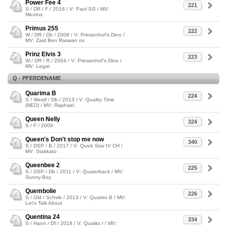
Power Fee 4
221
S / DR / F / 2016 / V: Paul SG / MV:
Mentos
Primus 255
222
W / DR / Db / 2008 / V: Prinsenhof's Dino /
MV: Zaid Ben Raswan ox
Prinz Elvis 3
223
W / DR / R / 2004 / V: Prinsenhof's Dino /
MV: Legat
Q - PFERDENAME
Quarima B
224
S / Westf / Db / 2013 / V: Quality Time
(NED) / MV: Raphael
Queen Nelly
324
S / F / 2008
Queen's Don't stop me now
340
S / DSP / B / 2017 / V: Quick Star IV CH /
MV: Stakkato
Queenbee 2
225
S / DSP / Db / 2011 / V: Quaterback / MV:
Sunny-Boy
Quembolie
226
S / Old / Schwb / 2013 / V: Quattro B / MV:
Let's Talk About
Quentina 24
334
S / Hann / Df / 2018 / V: Qualito I / MV: