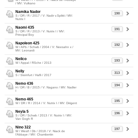
/ MV: Vulkano
Namika Nador
190
S / DR / R / 2017 / V: Nadir v.Splitti / MV:
Nutrix I
Naomi 435
191
S / DR / R / 2013 / V: Nutrix I / MV:
Principal Boy
Napoleon 425
192
W / APb / Schwb / 2004 / V: Neesahn x /
MV: Leonardi
Neilco
193
W / Appal / RSche / 2013
Nelly
313
S / Steinfurt / Hafli / 2017
Nemo 436
194
H / DR / B / 2015 / V: Nagano / MV: Nadler
I
Nemo 465
195
W / DR / R / 2014 / V: Nutrix I / MV: Dirigent
Neyla 5
196
S / DR / Schwb / 2013 / V: Nutrix I / MV:
Van Gogh R
Nino 322
197
W / Westf / Db / 2018 / V: Niack de
l'Abbaye / MV: Chambertin