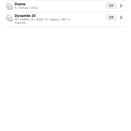
Duana
310
S / Schwa / 2014
Dynamite 20
108
W / KWPN / B / 2008 / V: Vaillant / MV: C-
Indoctro