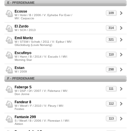
E - PFERDENAME
Ecosse
109
W / Holst / B / 2006 / V: Ephebe For Ever /
MV: Carpaccio
El Zurdo
314
W / SCH / 2013
Emil Moritz
321
W / STSW / Schwb / 2011 / V: Epikur / MV:
Glücksburg (Louis Norvang)
Escufinyo
110
W / Hann / B / 2014 / V: Escudo I / MV:
Morning Star
Estan
298
W / 2009
F - PFERDENAME
Faberge S
111
W / DSP / Df / 2007 / V: Fidertanz / MV:
Don Jonne
Fandeur 8
112
W / Westf / F / 2010 / V: Fleury / MV:
Festivo
Fantasie 299
113
S / Westf / B / 2006 / V: Florestan I / MV:
Aktion