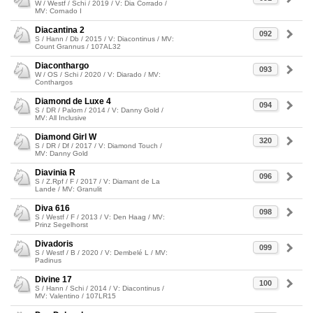
W / Westf / Schi / 2019 / V: Dia Corrado /
MV: Cornado I
Diacantina 2
092
S / Hann / Db / 2015 / V: Diacontinus / MV:
Count Grannus / 107AL32
Diaconthargo
093
W / OS / Schi / 2020 / V: Diarado / MV:
Conthargos
Diamond de Luxe 4
094
S / DR / Palom / 2014 / V: Danny Gold /
MV: All Inclusive
Diamond Girl W
320
S / DR / Df / 2017 / V: Diamond Touch /
MV: Danny Gold
Diavinia R
096
S / Z.Rpf / F / 2017 / V: Diamant de La
Lande / MV: Granulit
Diva 616
098
S / Westf / F / 2013 / V: Den Haag / MV:
Prinz Segelhorst
Divadoris
099
S / Westf / B / 2020 / V: Dembelé L / MV:
Padinus
Divine 17
100
S / Hann / Schi / 2014 / V: Diacontinus /
MV: Valentino / 107LR15