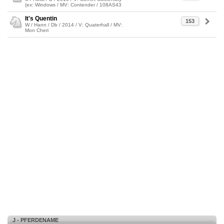
(ex: Windows / MV: Contender / 108AS43
It's Quentin
153
W / Hann / Db / 2014 / V: Quaterhall / MV:
Mon Cheri
J - PFERDENAME