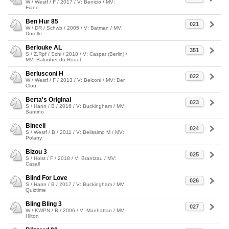
W / Westf / F / 2017 / V: Benicio / MV:
Fiano
Ben Hur 85
021
W / DR / Schwb / 2005 / V: Batman / MV:
Durello
Berlouke AL
351
S / Z.Rpf / Schi / 2018 / V: Caspar (Berlin) /
MV: Baloubet du Rouet
Berlusconi H
022
W / Westf / F / 2013 / V: Belconi / MV: Der
Clou
Berta's Original
023
S / Hann / B / 2016 / V: Buckingham / MV:
Santino
Bineeli
024
S / Westf / B / 2011 / V: Belissimo M / MV:
Polany
Bizou 3
025
S / Holst / F / 2018 / V: Brantzau / MV:
Casall
Blind For Love
026
S / Hann / B / 2017 / V: Buckingham / MV:
Quiztime
Bling Bling 3
027
W / KWPN / B / 2006 / V: Manhattan / MV:
Hilton