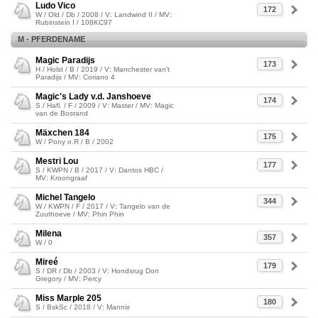
Ludo Vico
172
W / Old / Db / 2008 / V: Landwind II / MV:
Rubinstein I / 108KC97
M - PFERDENAME
Magic Paradijs
173
H / Holst / B / 2019 / V: Manchester van't
Paradijs / MV: Coriano 4
Magic's Lady v.d. Janshoeve
174
S / Hafl. / F / 2009 / V: Master / MV: Magic
van de Bosrand
Mäxchen 184
175
W / Pony o.R / B / 2002
Mestri Lou
177
S / KWPN / B / 2017 / V: Dantos HBC /
MV: Kroongraaf
Michel Tangelo
344
W / KWPN / F / 2017 / V: Tangelo van de
Zuuthoeve / MV: Phin Phin
Milena
357
W / 0
Mireé
179
S / DR / Db / 2003 / V: Hondsrug Don
Gregory / MV: Percy
Miss Marple 205
180
S / BskSc / 2018 / V: Mannix