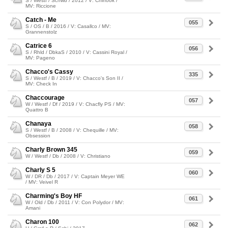
S / Westf / Schwb / 2012 / V: Chinook /
MV: Riccione
Catch - Me
055
S / OS / B / 2016 / V: Casallco / MV:
Grannenstolz
Catrice 6
056
S / Rhld / DbkaS / 2010 / V: Cassini Royal /
MV: Pageno
Chacco's Cassy
335
S / Westf / B / 2019 / V: Chacco's Son II /
MV: Check In
Chaccourage
057
W / Westf / Df / 2019 / V: Chacfly PS / MV:
Quattro B
Chanaya
058
S / Westf / B / 2008 / V: Chequille / MV:
Obsession
Charly Brown 345
059
W / Westf / Db / 2008 / V: Christiano
Charly S 5
060
W / DR / Db / 2017 / V: Captain Meyer WE
/ MV: Veivel R
Charming's Boy HF
061
W / Old / Db / 2011 / V: Con Polydor / MV:
Amani
Charon 100
062