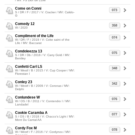
/ MV: FS Dior de Luxe
Come on Conni
073
S / DR / F / 2017 / V: Cracker / MV: Calido-
G
Comedy 12
358
W / 2020
Compliment of the Life
074
W / DR / F / 2019 / V: Coke saint of the
Life / MV: Baccarat
Condoleezza 13
075
S / DR / Db / 2016 / V: Carry Gold / MV:
Bentley
Confetti Carl LS
348
W / Westf / B / 2015 / V: Cup Cooper / MV:
Florestan I
Conley 23
342
W / Westf / B / 2009 / V: Coronas / MV:
Delphi
Conlundese W
076
W / OS / B / 2011 / V: Contendro I / MV:
Landadel
Cookie Caramba A
077
S / OS / B / 2018 / V: Chacco's Light / MV:
Mont Du Cantal AA
Cordy Fox M
078
W / Westf / F / 2016 / V: Cordynox / MV: