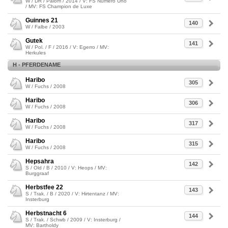
W / DR / Palom / 2014 / V: FS Numero Uno
/ MV: FS Champion de Luxe
Guinnes 21
140
W / Falbe / 2003
Gutek
141
W / Pol. / F / 2016 / V: Egerro / MV:
Herkules
H - PFERDENAME
Haribo
305
W / Fuchs / 2008
Haribo
306
W / Fuchs / 2008
Haribo
317
W / Fuchs / 2008
Haribo
315
W / Fuchs / 2008
Hepsahra
142
S / Old / B / 2010 / V: Heops / MV:
Burggraaf
Herbstfee 22
143
S / Trak. / B / 2020 / V: Hirtentanz / MV:
Insterburg
Herbstnacht 6
144
S / Trak. / Schwb / 2009 / V: Insterburg /
MV: Bartholdy