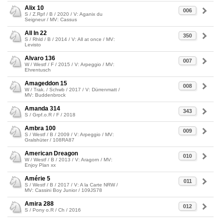
Alix 10
006
S / Z.Rpf / B / 2020 / V: Aganix du
Seigneur / MV: Cassus
All In 22
350
S / Rhld / B / 2014 / V: All at once / MV:
Levisto
Alvaro 136
007
W / Westf / F / 2015 / V: Arpeggio / MV:
Ehrentusch
Amageddon 15
008
W / Trak. / Schwb / 2017 / V: Dürrenmatt /
MV: Buddenbrock
Amanda 314
343
S / Grpf.o.R / F / 2018
Ambra 100
009
S / Westf / B / 2009 / V: Arpeggio / MV:
Gralshüter / 108RA87
American Dreagon
010
W / Westf / B / 2013 / V: Aragorn / MV:
Enjoy Plan xx
Amérie 5
011
S / Westf / B / 2017 / V: A la Carte NRW /
MV: Cassini Boy Junior / 109JS78
Amira 288
012
S / Pony o.R / Ch / 2016