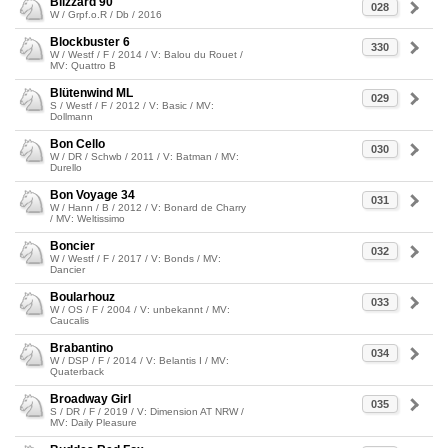
Blizzard 90
028
W / Grpf.o.R / Db / 2016
Blockbuster 6
330
W / Westf / F / 2014 / V: Balou du Rouet /
MV: Quattro B
Blütenwind ML
029
S / Westf / F / 2012 / V: Basic / MV:
Dollmann
Bon Cello
030
W / DR / Schwb / 2011 / V: Batman / MV:
Durello
Bon Voyage 34
031
W / Hann / B / 2012 / V: Bonard de Charry
/ MV: Weltissimo
Boncier
032
W / Westf / F / 2017 / V: Bonds / MV:
Dancier
Boularhouz
033
W / OS / F / 2004 / V: unbekannt / MV:
Caucalis
Brabantino
034
W / DSP / F / 2014 / V: Belantis I / MV:
Quaterback
Broadway Girl
035
S / DR / F / 2019 / V: Dimension AT NRW /
MV: Daily Pleasure