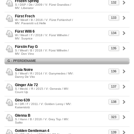
Frozen Spring
132
S / DSP / Db / 2009 / V: Fürst Grandios /
MV: Liberator
Fürst Frech
133
W / Westf / B / 2016 / V: Fürst Fohlenhof /
MV: Pavarotti v.d.Helle
Fürst Willi 6
134
W / Westf / F / 2018 / V: Fürst Wilhelm /
MV: Surprice
Fürstin Fay G
135
S / Westf / B / 2018 / V: Fürst Wilhelm /
MV: Don Vino
G - PFERDENAME
Gaia Noire
136
S / Westf / R / 2014 / V: Ganymedes / MV:
Danny De Vito
Ginger Ale 72
137
S / Meckl. / R / 2015 / V: Genesis / MV:
Count Up
Gino 639
138
H / DR / F / 2011 / V: Golden Leroy / MV:
Kaiserstolz
Glenna B
323
S / Hann / B / 2016 / V: Grey Top / MV:
Salito
Golden Gentleman 4
139