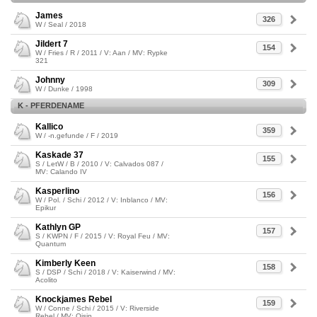
James
326
W / Seal / 2018
Jildert 7
154
W / Fries / R / 2011 / V: Aan / MV: Rypke
321
Johnny
309
W / Dunke / 1998
K - PFERDENAME
Kallico
359
W / -n.gefunde / F / 2019
Kaskade 37
155
S / LetW / B / 2010 / V: Calvados 087 /
MV: Calando IV
Kasperlino
156
W / Pol. / Schi / 2012 / V: Inblanco / MV:
Epikur
Kathlyn GP
157
S / KWPN / F / 2015 / V: Royal Feu / MV:
Quantum
Kimberly Keen
158
S / DSP / Schi / 2018 / V: Kaiserwind / MV:
Acolito
Knockjames Rebel
159
W / Conne / Schi / 2015 / V: Riverside
Rebel / MV: Oisin