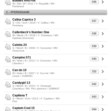
Buddes Red Fox
036
W / Old / Df / 2011 / V: Royaldik / MV:
Feinbrand
C - PFERDENAME
Calina Caprice 3
037
S / OS / Schi / 2018 / V: Califax / MV:
Pommery
Callenbeck's Number One
038
W / Westf / B / 2019 / V: Christiano / MV:
Optimist (Overture)
Calotta 24
039
S / Westf / B / 2006 / V: Converter / MV:
Cheenook
Campino 571
040
W / Holst / B / 2013 / V: Centurion / MV:
Libertino I
Can do 10
332
W / Holst / B / 2007 / V: Con Air / MV:
Linaro / 104BS91
Candygirl 13
042
S / Westf / B / 2015 / V: Christoph
Columbus / MV: Pik Labionics / 108RK87
Capilana T
043
S / Westf / Schi / 2012 / V: Capilano / MV:
Pep
Captain Cool 15
044