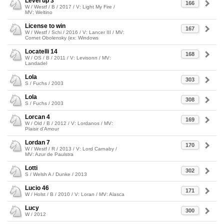
Level up 3
166
W / Westf / B / 2017 / V: Light My Fire /
MV: Weltino
License to win
167
W / Westf / Schi / 2016 / V: Lancer III / MV:
Cornet Obolensky (ex: Windows
Locatelli 14
168
W / OS / B / 2011 / V: Levisonn / MV:
Landadel
Lola
303
S / Fuchs / 2003
Lola
308
S / Fuchs / 2003
Lorcan 4
169
W / Old / B / 2012 / V: Lordanos / MV:
Plaisir d'Amour
Lordan 7
170
W / Westf / R / 2013 / V: Lord Carnaby /
MV: Azur de Paulstra
Lotti
302
S / Welsh A / Dunke / 2013
Lucio 46
171
W / Holst / B / 2010 / V: Loran / MV: Alasca
Lucy
300
W / 2012