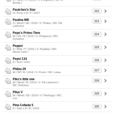
Bundy I
Paulchen's Star
212
H / Pony o.R / F / 2017
Paulina MB
213
S / Westf / Db / 2010 / V: Philipo / MV: Pik
Labionics
Pepe's Prime-Time
214
W / OS / B / 2019 / V: Perigueux / MV:
Corradino
Peppsi
215
S / Rhld / F / 2004 / V: Praktiker / MV:
Monte Carlo I
Pepsi 134
216
S / Schi / 2011
Philou 29
217
W / DR / B / 2018 / V: Picolo / MV: Lukas
Piko's little one
218
W / Westf / R / 2013 / V: Pik Labionics /
MV: Smetana
Pilux V
219
W / Westf / Db / 2014 / V: Pilothago / MV:
Lux
Pina Collada 5
220
S / Grpf.o.R / B / 2020