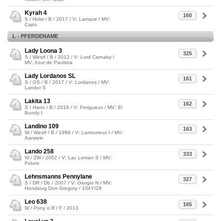
Kyrah 4
160
S / Holst / B / 2017 / V: Lamaze / MV:
Capo
L - PFERDENAME
Lady Loona 3
325
S / Westf / B / 2012 / V: Lord Carnaby /
MV: Azur de Paulstra
Lady Lordanos SL
161
S / OS / B / 2017 / V: Lordanos / MV:
Landor S
Lakita 13
162
S / Hann / B / 2016 / V: Perigueux / MV: El
Bundy I
Landino 109
163
W / Westf / B / 1999 / V: Lamoureux I / MV:
Aarstein
Lando 258
333
W / ZW / 2002 / V: Lac Leman S / MV:
Futuro
Lehnsmanns Pennylane
327
S / DR / Db / 2007 / V: Giorgio N / MV:
Hondsrug Don Gregory / 104YI29
Leo 638
165
W / Pony o.R / F / 2013