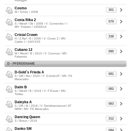
Arpeggio
Cosmo
301
W / Schec / 2008
Costa Rika 2
079
S / Westf / Db / 2008 / V: Contendro I /
MV: Polydor / 105DA14
Cristal Crown
338
H / Z.Rpf / B / 2006 / V: Crown Z / MV:
Calido I / 104YX25
Cubano 12
080
W / Westf / B / 2013 / V: Coronas / MV:
Falsterbo
D - PFERDENAME
D-Gold´s Frieda A
081
S / DR / Bis / 2020 / V: D-Gold AT / MV: FS
Maracaibo
Daim B
082
S / Westf / B / 2019 / V: F-D'avie / MV:
Totilas
Daleyka A
083
S / DR / B / 2018 / V: Dreidimensional I AT
NRW / MV: FS Maracaibo
Dancing Queen
312
S / Braun / 2018
Danko SM
084