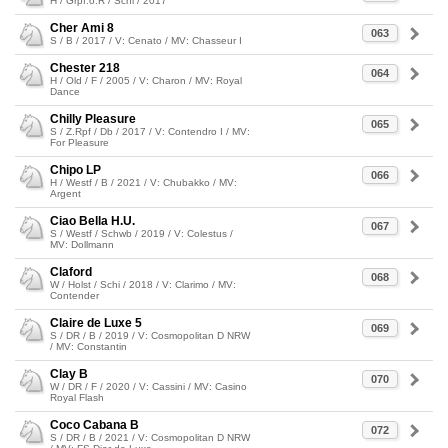
H / Grpf.o.R / Schi / 2017
Cher Ami 8
063
S / B / 2017 / V: Cenato / MV: Chasseur I
Chester 218
064
H / Old / F / 2005 / V: Charon / MV: Royal
Dance
Chilly Pleasure
065
S / Z.Rpf / Db / 2017 / V: Contendro I / MV:
For Pleasure
Chipo LP
066
H / Westf / B / 2021 / V: Chubakko / MV:
Argent
Ciao Bella H.U.
067
S / Westf / Schwb / 2019 / V: Colestus /
MV: Dollmann
Claford
068
W / Holst / Schi / 2018 / V: Clarimo / MV:
Contender
Claire de Luxe 5
069
S / DR / B / 2019 / V: Cosmopolitan D NRW
/ MV: Constantin
Clay B
070
W / DR / F / 2020 / V: Cassini / MV: Casino
Royal Flash
Coco Cabana B
072
S / DR / B / 2021 / V: Cosmopolitan D NRW