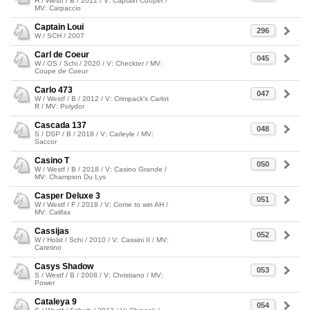
H / Westf / B / 2012 / V: Captain Cooper /
MV: Carpaccio
Captain Loui
296
W / SCH / 2007
Carl de Coeur
045
W / OS / Schi / 2020 / V: Checkter / MV:
Coupe de Coeur
Carlo 473
047
W / Westf / B / 2012 / V: Crimpack's Carlot
R / MV: Polydor
Cascada 137
048
S / DSP / B / 2018 / V: Carleyle / MV:
Saccor
Casino T
050
W / Westf / B / 2018 / V: Casino Grande /
MV: Champion Du Lys
Casper Deluxe 3
051
W / Westf / F / 2018 / V: Come to win AH /
MV: Califax
Cassijas
052
W / Holst / Schi / 2010 / V: Cassini II / MV:
Caretino
Casys Shadow
053
S / Westf / B / 2008 / V: Christiano / MV:
Power
Cataleya 9
054