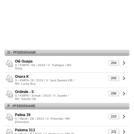
O - PFERDENAME
Olé Guapa
204
S / KWPN / Db / 2019 / V: Trafalgar / MV:
Sting
Onara K
205
S / KWPN / B / 2019 / V: Jack Daniels EB /
MV: Lucky Boy
Ordinde - S
206
S / KWPN / Schwb / 2019 / V: Joyride /
MV: Sandro Hit
P - PFERDENAME
Palina 39
210
S / Westf / Db / 2014 / V: Potential / MV:
Ehrenwort
Paloma 313
211
S / Hann / R / 2015 / V: Perigueux / MV: El