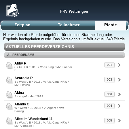
FRV Wettringen
Zeitplan
Teilnehmer
Pferde
Hier werden alle Pferde aufgeführt, für die eine Startmeldung oder
Ergebnis hochgeladen wurde. Das Verzeichnis umfaßt aktuell 340 Pferde.
AKTUELLES PFERDEVERZEICHNIS
A - PFERDENAME
Abby R
001
S / OS / B / 2018 / V: Air King / MV: Landor
S
Acaradia R
003
S / Westf / B / 2018 / V: A la Carte NRW /
MV: Flovino
Akina
336
S / -n.gefunde / 2919
Alando O
004
W / Westf / B / 2008 / V: Argent / MV:
Barring
Alice im Wunderland 11
005
S / Westf / B / 2018 / V: A la Carte NRW /
MV: Cornado I