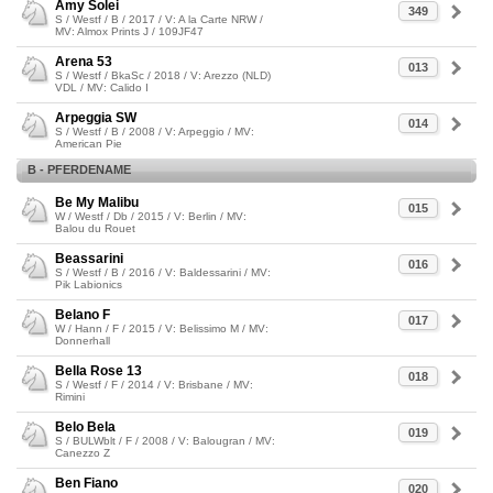
Amy Solei
349
S / Westf / B / 2017 / V: A la Carte NRW /
MV: Almox Prints J / 109JF47
Arena 53
013
S / Westf / BkaSc / 2018 / V: Arezzo (NLD)
VDL / MV: Calido I
Arpeggia SW
014
S / Westf / B / 2008 / V: Arpeggio / MV:
American Pie
B - PFERDENAME
Be My Malibu
015
W / Westf / Db / 2015 / V: Berlin / MV:
Balou du Rouet
Beassarini
016
S / Westf / B / 2016 / V: Baldessarini / MV:
Pik Labionics
Belano F
017
W / Hann / F / 2015 / V: Belissimo M / MV:
Donnerhall
Bella Rose 13
018
S / Westf / F / 2014 / V: Brisbane / MV:
Rimini
Belo Bela
019
S / BULWblt / F / 2008 / V: Balougran / MV:
Canezzo Z
Ben Fiano
020