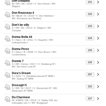
Don Dulapalu
101
W / DR / Db / 2020 / V: Don Amore / MV:
Dirigent
Don Rousseau 4
102
W / Westf / B / 2018 / V: Don Nobless /
MV: Rousseau (ex Rambo)
Don't be silly
103
S / DR / Db / 2010 / V: Dirigent / MV:
Croupier
Donna Bella 44
104
S / Hann / B / 2011 / V: Dauphin / MV:
Leibwaechter I
Donna Perez
105
S / Hann / B / 2008 / V: Don Bosco / MV:
Londonderry
Donnie 7
106
S / DR / Creme / 2017 / V: Dreiklang AT /
MV: Der feine Lord AT
Dora's Dream
297
S / 2021 / V: Dreidimensional AT NRW /
MV: Dating AT NRW
Dressgirl 5
322
S / DR / Df / 2017 / V: Dresscode AT / MV:
Dimension AT NRW
Du Charmeur
107
W / KWPN / Db / 2014 / V: Dallas VDL (ex
Indouglas van h / MV: Burggraaf