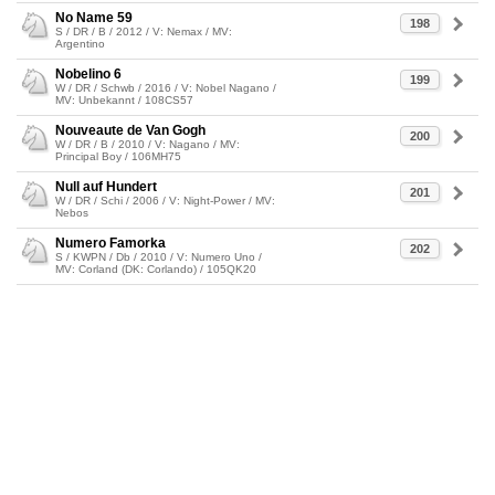
No Name 59
198
S / DR / B / 2012 / V: Nemax / MV:
Argentino
Nobelino 6
199
W / DR / Schwb / 2016 / V: Nobel Nagano /
MV: Unbekannt / 108CS57
Nouveaute de Van Gogh
200
W / DR / B / 2010 / V: Nagano / MV:
Principal Boy / 106MH75
Null auf Hundert
201
W / DR / Schi / 2006 / V: Night-Power / MV:
Nebos
Numero Famorka
202
S / KWPN / Db / 2010 / V: Numero Uno /
MV: Corland (DK: Corlando) / 105QK20