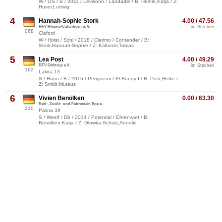
W / OS / B / 2011 / Levisonn / Landadel / B: Heinle,Katja / Z:
Huser,Ludwig
4
Hannah-Sophie Stork
4.00 / 47.56
RFV Rheine-Catenhorn e. V.
im Stechen
068
Claford
W / Holst / Schi / 2018 / Clarimo / Contender / B:
Stork,Hannah-Sophie / Z: Kälberer,Tobias
5
Lea Post
4.00 / 49.29
RFV Ochtrup e.V.
im Stechen
162
Lakita 13
S / Hann / B / 2016 / Perigueux / El Bundy I / B: Post,Heike /
Z: Smidt,Muteus
6
Vivien Benölken
0.00 / 63.30
Reit-, Zucht- und Fahrverein Epe e.
210
Palina 39
S / Westf / Db / 2014 / Potential / Ehrenwort / B:
Benölken,Katja / Z: Glowka-Schulz,Annelie