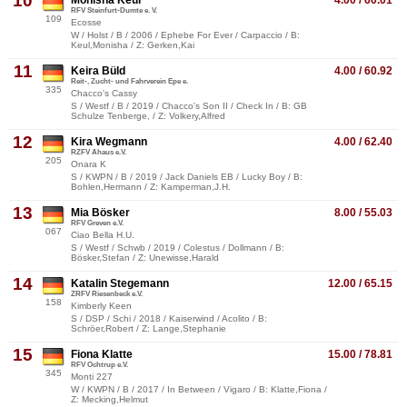
10
Monisha Keul
4.00 / 60.01
RFV Steinfurt-Dumte e. V.
109
Ecosse
W / Holst / B / 2006 / Ephebe For Ever / Carpaccio / B:
Keul,Monisha / Z: Gerken,Kai
11
Keira Büld
4.00 / 60.92
Reit-, Zucht- und Fahrverein Epe e.
335
Chacco's Cassy
S / Westf / B / 2019 / Chacco's Son II / Check In / B: GB
Schulze Tenberge, / Z: Volkery,Alfred
12
Kira Wegmann
4.00 / 62.40
RZFV Ahaus e.V.
205
Onara K
S / KWPN / B / 2019 / Jack Daniels EB / Lucky Boy / B:
Bohlen,Hermann / Z: Kamperman,J.H.
13
Mia Bösker
8.00 / 55.03
RFV Greven e.V.
067
Ciao Bella H.U.
S / Westf / Schwb / 2019 / Colestus / Dollmann / B:
Bösker,Stefan / Z: Unewisse,Harald
14
Katalin Stegemann
12.00 / 65.15
ZRFV Riesenbeck e.V.
158
Kimberly Keen
S / DSP / Schi / 2018 / Kaiserwind / Acolito / B:
Schröer,Robert / Z: Lange,Stephanie
15
Fiona Klatte
15.00 / 78.81
RFV Ochtrup e.V.
345
Monti 227
W / KWPN / B / 2017 / In Between / Vigaro / B: Klatte,Fiona /
Z: Mecking,Helmut