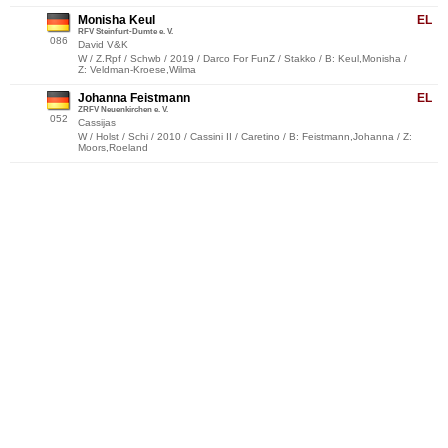
Monisha Keul
EL
RFV Steinfurt-Dumte e. V.
086
David V&K
W / Z.Rpf / Schwb / 2019 / Darco For FunZ / Stakko / B: Keul,Monisha /
Z: Veldman-Kroese,Wilma
Johanna Feistmann
EL
ZRFV Neuenkirchen e. V.
052
Cassijas
W / Holst / Schi / 2010 / Cassini II / Caretino / B: Feistmann,Johanna / Z:
Moors,Roeland