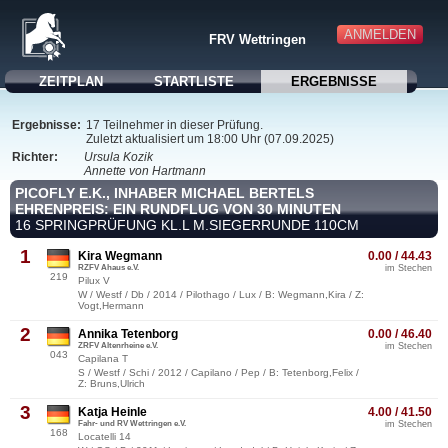
ANMELDEN
FRV Wettringen
ZEITPLAN
STARTLISTE
ERGEBNISSE
Ergebnisse:
17 Teilnehmer in dieser Prüfung.
Zuletzt aktualisiert um 18:00 Uhr (07.09.2025)
Richter:
Ursula Kozik
Annette von Hartmann
PICOFLY E.K., INHABER MICHAEL BERTELS
EHRENPREIS: EIN RUNDFLUG VON 30 MINUTEN
16 SPRINGPRÜFUNG KL.L M.SIEGERRUNDE 110CM
1
Kira Wegmann
0.00 / 44.43
RZFV Ahaus e.V.
im Stechen
219
Pilux V
W / Westf / Db / 2014 / Pilothago / Lux / B: Wegmann,Kira / Z:
Vogt,Hermann
2
Annika Tetenborg
0.00 / 46.40
ZRFV Altenrheine e.V.
im Stechen
043
Capilana T
S / Westf / Schi / 2012 / Capilano / Pep / B: Tetenborg,Felix /
Z: Bruns,Ulrich
3
Katja Heinle
4.00 / 41.50
Fahr- und RV Wettringen e.V.
im Stechen
168
Locatelli 14