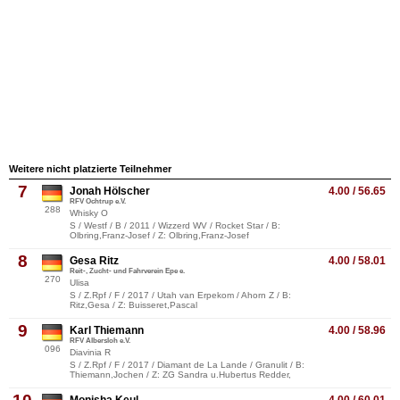
Weitere nicht platzierte Teilnehmer
7
Jonah Hölscher
4.00 / 56.65
RFV Ochtrup e.V.
288
Whisky O
S / Westf / B / 2011 / Wizzerd WV / Rocket Star / B:
Olbring,Franz-Josef / Z: Olbring,Franz-Josef
8
Gesa Ritz
4.00 / 58.01
Reit-, Zucht- und Fahrverein Epe e.
270
Ulisa
S / Z.Rpf / F / 2017 / Utah van Erpekom / Ahorn Z / B:
Ritz,Gesa / Z: Buisseret,Pascal
9
Karl Thiemann
4.00 / 58.96
RFV Albersloh e.V.
096
Diavinia R
S / Z.Rpf / F / 2017 / Diamant de La Lande / Granulit / B:
Thiemann,Jochen / Z: ZG Sandra u.Hubertus Redder,