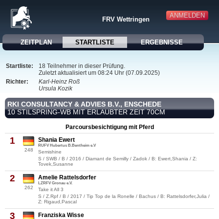
ANMELDEN
FRV Wettringen
ZEITPLAN
STARTLISTE
ERGEBNISSE
Startliste:
18 Teilnehmer in dieser Prüfung.
Zuletzt aktualisiert um 08:24 Uhr (07.09.2025)
Richter:
Karl-Heinz Roß
Ursula Kozik
RKI CONSULTANCY & ADVIES B.V., ENSCHEDE
10 STILSPRING-WB MIT ERLAUBTER ZEIT 70CM
Parcoursbesichtigung mit Pferd
1
Shania Ewert
RUFV Hubertus B.Bentheim e.V
248
Semishine
S / SWB / B / 2016 / Diamant de Semilly / Zadok / B: Ewert,Shania / Z:
Tovek,Susanne
2
Amelie Rattelsdorfer
LZRFV Gronau e.V.
262
Take it All 3
S / Z.Rpf / B / 2017 / Tip Top de la Ronelle / Bachus / B: Rattelsdorfer,Julia /
Z: Rigaud,Pascal
3
Franziska Wisse