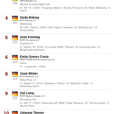
ZRFV Metelen e.V.
289
Wicked Sneeky Night Fall
S / NF / B / 2008 / Poppings Macho / Burley Phantom / B: Wisse,Michaela / Z:
Krol,S.
4
Stella Böking
RFV Ochtrup e.V.
292
Wilmsberg
W / DR / Palom / 2009 / Wim Klytus / Narrator / B: Böking,Lynn / Z:
Grote,Gaby
5
Jette Könning
RUFV Fürstenau e.V.
003
Acaradia R
S / Westf / B / 2018 / A la Carte NRW / Flovino / B: Könning,Jette / Z:
Riegelmeier,Hermann
6
Emily Gomes Costa
FIRST-TEAM RSV Horstmar-Leer e.V.
336
Akina
S / -n.gefunde / 2919
8
Josie Weber
RFV Emsdetten e.V.
018
Bella Rose 13
S / Westf / F / 2014 / Brisbane / Rimini / B: Weber,Dr. Ulrike / Z:
Hinterding,Heinz
9
Zoé Lomp
RUFV Spelle u.Umgeb. e.V.
035
Broadway Girl
S / DR / F / 2019 / Dimension AT NRW / Daily Pleasure / B: Schnier,Anika / Z:
Menke,Hans
10
Johanna Timmer