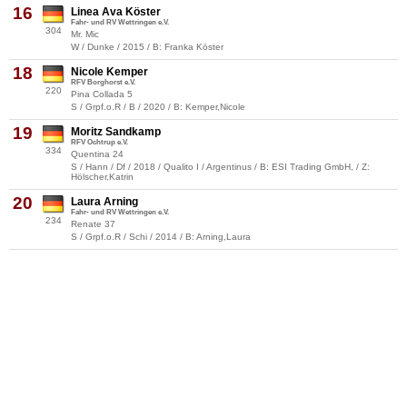
16
Linea Ava Köster
Fahr- und RV Wettringen e.V.
304
Mr. Mic
W / Dunke / 2015 / B: Franka Köster
18
Nicole Kemper
RFV Borghorst e.V.
220
Pina Collada 5
S / Grpf.o.R / B / 2020 / B: Kemper,Nicole
19
Moritz Sandkamp
RFV Ochtrup e.V.
334
Quentina 24
S / Hann / Df / 2018 / Qualito I / Argentinus / B: ESI Trading GmbH, / Z:
Hölscher,Katrin
20
Laura Arning
Fahr- und RV Wettringen e.V.
234
Renate 37
S / Grpf.o.R / Schi / 2014 / B: Arning,Laura