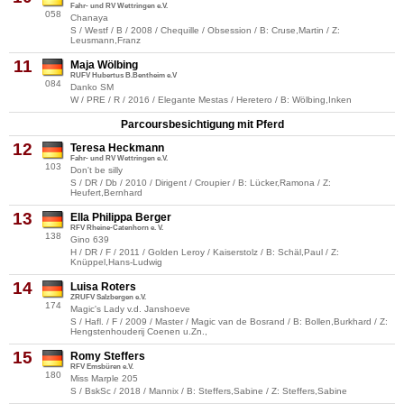
Fahr- und RV Wettringen e.V.
058
Chanaya
S / Westf / B / 2008 / Chequille / Obsession / B: Cruse,Martin / Z:
Leusmann,Franz
11
Maja Wölbing
RUFV Hubertus B.Bentheim e.V
084
Danko SM
W / PRE / R / 2016 / Elegante Mestas / Heretero / B: Wölbing,Inken
Parcoursbesichtigung mit Pferd
12
Teresa Heckmann
Fahr- und RV Wettringen e.V.
103
Don't be silly
S / DR / Db / 2010 / Dirigent / Croupier / B: Lücker,Ramona / Z:
Heufert,Bernhard
13
Ella Philippa Berger
RFV Rheine-Catenhorn e. V.
138
Gino 639
H / DR / F / 2011 / Golden Leroy / Kaiserstolz / B: Schäl,Paul / Z:
Knüppel,Hans-Ludwig
14
Luisa Roters
ZRUFV Salzbergen e.V.
174
Magic's Lady v.d. Janshoeve
S / Hafl. / F / 2009 / Master / Magic van de Bosrand / B: Bollen,Burkhard / Z:
Hengstenhouderij Coenen u.Zn.,
15
Romy Steffers
RFV Emsbüren e.V.
180
Miss Marple 205
S / BskSc / 2018 / Mannix / B: Steffers,Sabine / Z: Steffers,Sabine