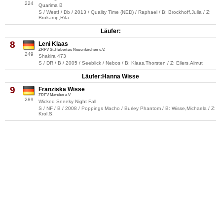
224
Quarima B
S / Westf / Db / 2013 / Quality Time (NED) / Raphael / B: Brockhoff,Julia / Z:
Brokamp,Rita
Läufer:
8
Leni Klaas
ZRFV St.Hubertus Neuenkirchen e.V.
249
Shakira 473
S / DR / B / 2005 / Seeblick / Nebos / B: Klaas,Thorsten / Z: Eilers,Almut
Läufer:Hanna Wisse
9
Franziska Wisse
ZRFV Metelen e.V.
289
Wicked Sneeky Night Fall
S / NF / B / 2008 / Poppings Macho / Burley Phantom / B: Wisse,Michaela / Z:
Krol,S.