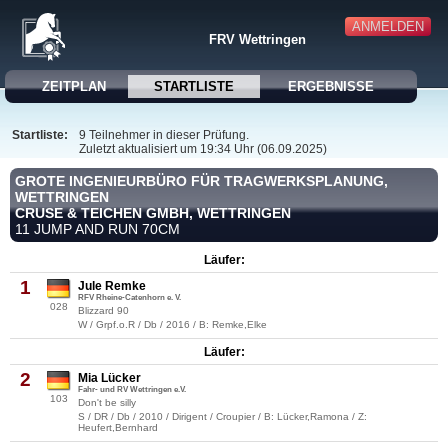
ANMELDEN
FRV Wettringen
ZEITPLAN
STARTLISTE
ERGEBNISSE
Startliste:
9 Teilnehmer in dieser Prüfung.
Zuletzt aktualisiert um 19:34 Uhr (06.09.2025)
GROTE INGENIEURBÜRO FÜR TRAGWERKSPLANUNG,
WETTRINGEN
CRUSE & TEICHEN GMBH, WETTRINGEN
11 JUMP AND RUN 70CM
Läufer:
1
Jule Remke
RFV Rheine-Catenhorn e. V.
028
Blizzard 90
W / Grpf.o.R / Db / 2016 / B: Remke,Elke
Läufer:
2
Mia Lücker
Fahr- und RV Wettringen e.V.
103
Don't be silly
S / DR / Db / 2010 / Dirigent / Croupier / B: Lücker,Ramona / Z:
Heufert,Bernhard