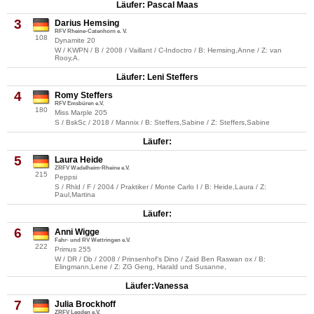
Läufer: Pascal Maas
3
Darius Hemsing
RFV Rheine-Catenhorn e. V.
108
Dynamite 20
W / KWPN / B / 2008 / Vaillant / C-Indoctro / B: Hemsing,Anne / Z: van
Rooy,A.
Läufer: Leni Steffers
4
Romy Steffers
RFV Emsbüren e.V.
180
Miss Marple 205
S / BskSc / 2018 / Mannix / B: Steffers,Sabine / Z: Steffers,Sabine
Läufer:
5
Laura Heide
ZRFV Wadelheim-Rheine e.V.
215
Peppsi
S / Rhld / F / 2004 / Praktiker / Monte Carlo I / B: Heide,Laura / Z:
Paul,Martina
Läufer:
6
Anni Wigge
Fahr- und RV Wettringen e.V.
222
Primus 255
W / DR / Db / 2008 / Prinsenhof's Dino / Zaid Ben Raswan ox / B:
Elingmann,Lene / Z: ZG Geng, Harald und Susanne,
Läufer:Vanessa
7
Julia Brockhoff
ZRFV Legden e.V.