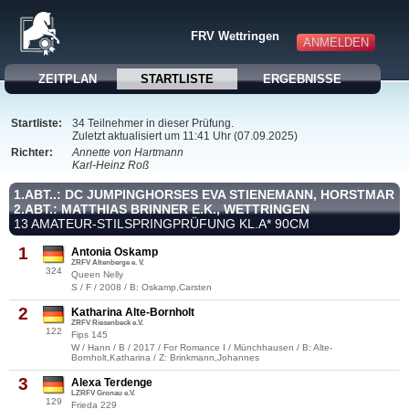
FRV Wettringen
ANMELDEN
ZEITPLAN
STARTLISTE
ERGEBNISSE
Startliste:
34 Teilnehmer in dieser Prüfung.
Zuletzt aktualisiert um 11:41 Uhr (07.09.2025)
Richter:
Annette von Hartmann
Karl-Heinz Roß
1.ABT..: DC JUMPINGHORSES EVA STIENEMANN, HORSTMAR
2.ABT.: MATTHIAS BRINNER E.K., WETTRINGEN
13 AMATEUR-STILSPRINGPRÜFUNG KL.A* 90CM
1
Antonia Oskamp
ZRFV Altenberge e. V.
324
Queen Nelly
S / F / 2008 / B: Oskamp,Carsten
2
Katharina Alte-Bornholt
ZRFV Riesenbeck e.V.
122
Fips 145
W / Hann / B / 2017 / For Romance I / Münchhausen / B: Alte-
Bornholt,Katharina / Z: Brinkmann,Johannes
3
Alexa Terdenge
LZRFV Gronau e.V.
129
Frieda 229