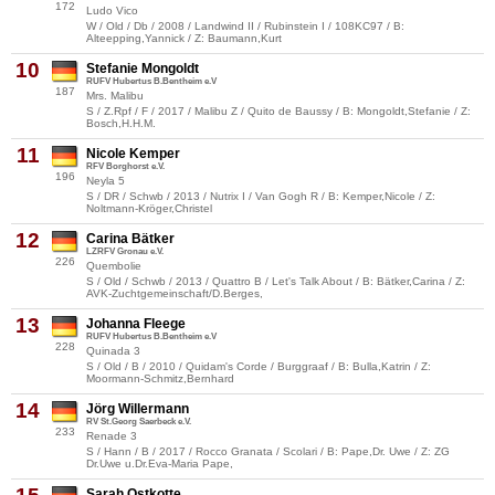
172
Ludo Vico
W / Old / Db / 2008 / Landwind II / Rubinstein I / 108KC97 / B:
Alteepping,Yannick / Z: Baumann,Kurt
10
Stefanie Mongoldt
RUFV Hubertus B.Bentheim e.V
187
Mrs. Malibu
S / Z.Rpf / F / 2017 / Malibu Z / Quito de Baussy / B: Mongoldt,Stefanie / Z:
Bosch,H.H.M.
11
Nicole Kemper
RFV Borghorst e.V.
196
Neyla 5
S / DR / Schwb / 2013 / Nutrix I / Van Gogh R / B: Kemper,Nicole / Z:
Noltmann-Kröger,Christel
12
Carina Bätker
LZRFV Gronau e.V.
226
Quembolie
S / Old / Schwb / 2013 / Quattro B / Let's Talk About / B: Bätker,Carina / Z:
AVK-Zuchtgemeinschaft/D.Berges,
13
Johanna Fleege
RUFV Hubertus B.Bentheim e.V
228
Quinada 3
S / Old / B / 2010 / Quidam's Corde / Burggraaf / B: Bulla,Katrin / Z:
Moormann-Schmitz,Bernhard
14
Jörg Willermann
RV St.Georg Saerbeck e.V.
233
Renade 3
S / Hann / B / 2017 / Rocco Granata / Scolari / B: Pape,Dr. Uwe / Z: ZG
Dr.Uwe u.Dr.Eva-Maria Pape,
Sarah Ostkotte