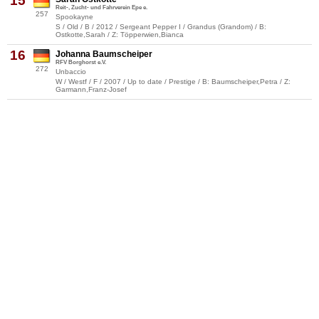
15
Reit-, Zucht- und Fahrverein Epe e.
257
Spookayne
S / Old / B / 2012 / Sergeant Pepper I / Grandus (Grandom) / B:
Ostkotte,Sarah / Z: Töpperwien,Bianca
16
Johanna Baumscheiper
RFV Borghorst e.V.
272
Unbaccio
W / Westf / F / 2007 / Up to date / Prestige / B: Baumscheiper,Petra / Z:
Garmann,Franz-Josef