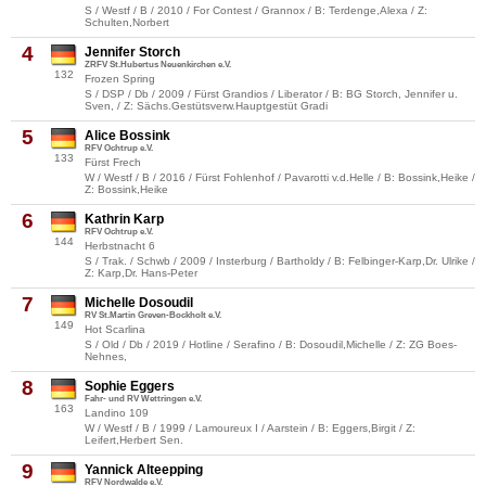
S / Westf / B / 2010 / For Contest / Grannox / B: Terdenge,Alexa / Z:
Schulten,Norbert
4
Jennifer Storch
ZRFV St.Hubertus Neuenkirchen e.V.
132
Frozen Spring
S / DSP / Db / 2009 / Fürst Grandios / Liberator / B: BG Storch, Jennifer u.
Sven, / Z: Sächs.Gestütsverw.Hauptgestüt Gradi
5
Alice Bossink
RFV Ochtrup e.V.
133
Fürst Frech
W / Westf / B / 2016 / Fürst Fohlenhof / Pavarotti v.d.Helle / B: Bossink,Heike /
Z: Bossink,Heike
6
Kathrin Karp
RFV Ochtrup e.V.
144
Herbstnacht 6
S / Trak. / Schwb / 2009 / Insterburg / Bartholdy / B: Felbinger-Karp,Dr. Ulrike /
Z: Karp,Dr. Hans-Peter
7
Michelle Dosoudil
RV St.Martin Greven-Bockholt e.V.
149
Hot Scarlina
S / Old / Db / 2019 / Hotline / Serafino / B: Dosoudil,Michelle / Z: ZG Boes-
Nehnes,
8
Sophie Eggers
Fahr- und RV Wettringen e.V.
163
Landino 109
W / Westf / B / 1999 / Lamoureux I / Aarstein / B: Eggers,Birgit / Z:
Leifert,Herbert Sen.
9
Yannick Alteepping
RFV Nordwalde e.V.