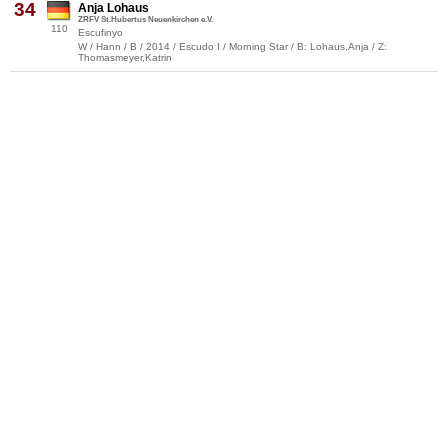
34
Anja Lohaus
ZRFV St.Hubertus Neuenkirchen e.V.
110
Escufinyo
W / Hann / B / 2014 / Escudo I / Morning Star / B: Lohaus,Anja / Z:
Thomasmeyer,Katrin