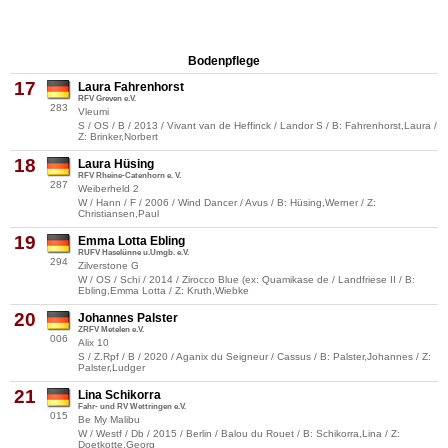
Bodenpflege
17
Laura Fahrenhorst
RFV Greven e.V.
283
Vleumi
S / OS / B / 2013 / Vivant van de Heffinck / Landor S / B: Fahrenhorst,Laura /
Z: Brinker,Norbert
18
Laura Hüsing
RFV Rheine-Catenhorn e. V.
287
Weiberheld 2
W / Hann / F / 2006 / Wind Dancer / Avus / B: Hüsing,Werner / Z:
Christiansen,Paul
19
Emma Lotta Ebling
RUFV Haselünne u.Umgb. e.V.
294
Zilverstone G
W / OS / Schi / 2014 / Zirocco Blue (ex: Quamikase de / Landfriese II / B:
Ebling,Emma Lotta / Z: Kruth,Wiebke
20
Johannes Palster
ZRFV Metelen e.V.
006
Alix 10
S / Z.Rpf / B / 2020 / Aganix du Seigneur / Cassus / B: Palster,Johannes / Z:
Palster,Ludger
21
Lina Schikorra
Fahr- und RV Wettringen e.V.
015
Be My Malibu
W / Westf / Db / 2015 / Berlin / Balou du Rouet / B: Schikorra,Lina / Z:
Doetkotte,Georg