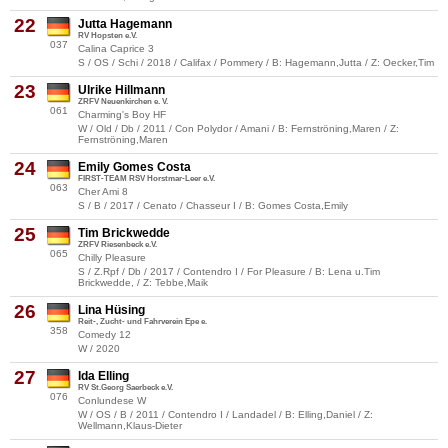
22
Jutta Hagemann
RV Hopsten e.V.
037
Calina Caprice 3
S / OS / Schi / 2018 / Califax / Pommery / B: Hagemann,Jutta / Z: Oecker,Tim
23
Ulrike Hillmann
ZRFV Neuenkirchen e. V.
061
Charming's Boy HF
W / Old / Db / 2011 / Con Polydor / Amani / B: Fernströning,Maren / Z:
Fernströning,Maren
24
Emily Gomes Costa
FIRST-TEAM RSV Horstmar-Leer e.V.
063
Cher Ami 8
S / B / 2017 / Cenato / Chasseur I / B: Gomes Costa,Emily
25
Tim Brickwedde
ZRFV Riesenbeck e.V.
065
Chilly Pleasure
S / Z.Rpf / Db / 2017 / Contendro I / For Pleasure / B: Lena u.Tim
Brickwedde, / Z: Tebbe,Maik
26
Lina Hüsing
Reit-, Zucht- und Fahrverein Epe e.
358
Comedy 12
W / 2020
27
Ida Elling
RV St.Georg Saerbeck e.V.
076
Conlundese W
W / OS / B / 2011 / Contendro I / Landadel / B: Elling,Daniel / Z:
Wellmann,Klaus-Dieter