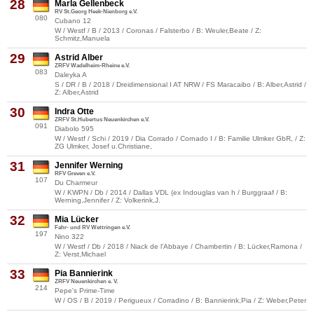
28
Marla Gellenbeck
RV St.Georg Heek-Nienborg e.V.
080
Cubano 12
W / Westf / B / 2013 / Coronas / Falsterbo / B: Weuler,Beate / Z:
Schmitz,Manuela
29
Astrid Alber
ZRFV Wadelheim-Rheine e.V.
083
Daleyka A
S / DR / B / 2018 / Dreidimensional I AT NRW / FS Maracaibo / B: Alber,Astrid /
Z: Alber,Astrid
30
Indra Otte
ZRFV St.Hubertus Neuenkirchen e.V.
091
Diabolo 595
W / Westf / Schi / 2019 / Dia Corrado / Cornado I / B: Familie Ulmker GbR, / Z:
ZG Ulmker, Josef u.Christiane,
31
Jennifer Werning
RFV Greven e.V.
107
Du Charmeur
W / KWPN / Db / 2014 / Dallas VDL (ex Indouglas van h / Burggraaf / B:
Werning,Jennifer / Z: Volkerink,J.
32
Mia Lücker
Fahr- und RV Wettringen e.V.
197
Nino 322
W / Westf / Db / 2018 / Niack de l'Abbaye / Chambertin / B: Lücker,Ramona /
Z: Verst,Michael
33
Pia Bannierink
ZRFV Neuenkirchen e. V.
214
Pepe's Prime-Time
W / OS / B / 2019 / Perigueux / Corradino / B: Bannierink,Pia / Z: Weber,Peter