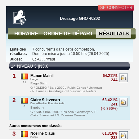
SE CONNECTER
Dressage GHO 40202
HORAIRE
ORDRE DE DÉPART
RÉSULTATS
Liste des
7 concurrents dans cette compétition.
résultats:
Dernière mise à jour à 10:50 hrs (26.04.2025)
Juges:
C:
A.F. Triffaut
14 NIVEAU 3 |N3.6
1
Manon Mainil
64.211%
Horge
244
41
Ringo Starr
G / OLDBG / Bai / 2009 / Rubin Cortes / Unknown
/ P: Lorane Graindorge / N: Véronique Pieters
2
Claire Stievenart
63.421%
Ecurie Boulant Fontaine Asbl
241
4
Blueberry
(-0.790%)
G / SBS / Bai / 2007 / Pik solo / Weltmeyer / P:
Claire Stievenart / N: Yasmina Gemine
Autres concurrents non classés
3
Noeline Claus
61.316%
Horge
233