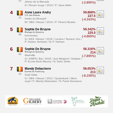
25
Jeloso de la Manade
(-2.895%)
G / Rouan rouge / 2014 / P: claus didier
4
Anne Laure Andry
59.868%
C.E. des Altanes
227.5
23
Ismée du Beaupré
(-4.343%)
M / SBS / Alezan / 2014 / P: Florent Nicaise
5
Sophie De Bruyne
59.342%
Manege du Quesnoy
225.5
48
hennessey
(-4.869%)
G / AES / Alezan / 2016 / Landus / Numero Uno /
P: Kirsten Vermeire / N: P. Hofman
6
Sophie De Bruyne
56.316%
Manege du Quesnoy
214
34
Nashville
(-7.895%)
G / KWPN / Bai / 2018 / Just Wimphof / Solitaire /
P: Ecurie Boris Mauroy / N: Gebr. Derks
7
Mandy Debackere
56.053%
Ecuries du Faubourg
213
16
Gold Strike
(-8.158%)
G / SBS / Alezan / 2012 / Quaterback / Mont
royal / P: Mandy Debackere / N: Frank Goessens