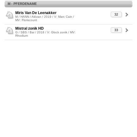
M - PFERDENAME
Miris Van De Leenakker
32
M / HANN / Alézan / 2019 / V: Marc Cain /
MV: Floriscount
Mistral zonik HD
33
G / SBS / Bai / 2018 / V: Glock zonik / MV:
Rhodium