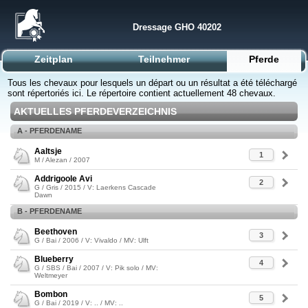
Dressage GHO 40202
Zeitplan
Teilnehmer
Pferde
Tous les chevaux pour lesquels un départ ou un résultat a été téléchargé
sont répertoriés ici. Le répertoire contient actuellement 48 chevaux.
AKTUELLES PFERDEVERZEICHNIS
A - PFERDENAME
Aaltsje
1
M / Alezan / 2007
Addrigoole Avi
2
G / Gris / 2015 / V: Laerkens Cascade
Dawn
B - PFERDENAME
Beethoven
3
G / Bai / 2006 / V: Vivaldo / MV: Ulft
Blueberry
4
G / SBS / Bai / 2007 / V: Pik solo / MV:
Weltmeyer
Bombon
5
G / Bai / 2019 / V: .. / MV: ..