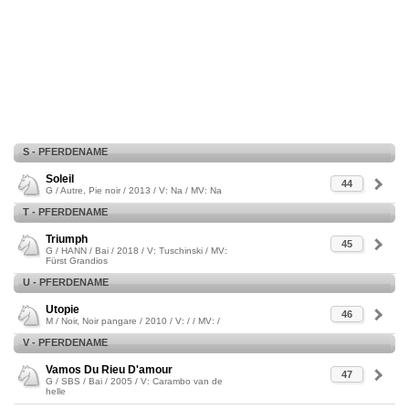
S - PFERDENAME
Soleil
44
G / Autre, Pie noir / 2013 / V: Na / MV: Na
T - PFERDENAME
Triumph
45
G / HANN / Bai / 2018 / V: Tuschinski / MV:
Fürst Grandios
U - PFERDENAME
Utopie
46
M / Noir, Noir pangare / 2010 / V: / / MV: /
V - PFERDENAME
Vamos Du Rieu D'amour
47
G / SBS / Bai / 2005 / V: Carambo van de
helle