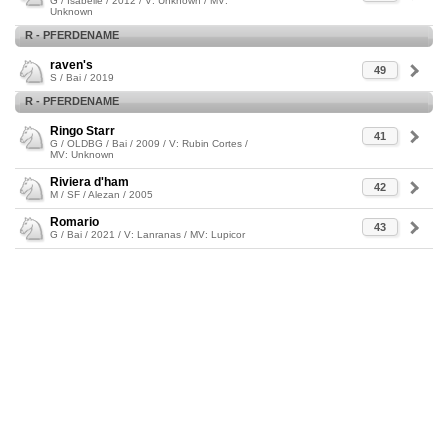
G / Isabelle / 2012 / V: Unknown / MV:
Unknown
R - PFERDENAME
raven's
49
S / Bai / 2019
R - PFERDENAME
Ringo Starr
41
G / OLDBG / Bai / 2009 / V: Rubin Cortes /
MV: Unknown
Riviera d'ham
42
M / SF / Alezan / 2005
Romario
43
G / Bai / 2021 / V: Lanranas / MV: Lupicor