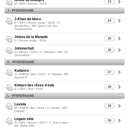
Ismée du Beaupré
23
M / SBS / Alezan / 2014
J - PFERDENAME
J-Khan du blocu
24
G / SBS / Rouan rouge / 2015 / V:
Quadrofino / MV: Qarco van het
Graethemhof
Jeloso de la Manade
25
G / Rouan rouge / 2014
Johnnerhall
26
G / Alezan / 2012 / V: Johnson / MV: Sir
Donnerhall I
K - PFERDENAME
Kadance
27
G / KWPN / Noir / 2015 / V: Galaxie / MV:
Special D
Kintaro des rêves d eole
28
G / SBS / Noir / 2016
L - PFERDENAME
Laviola
29
M / KWPN / Bai / 2016 / V: Crosby / MV:
Gribaldi
Legato sitte
30
G / SBS / Alezan / 2017 / V: Greco sitte /
MV: Baltik Sitte