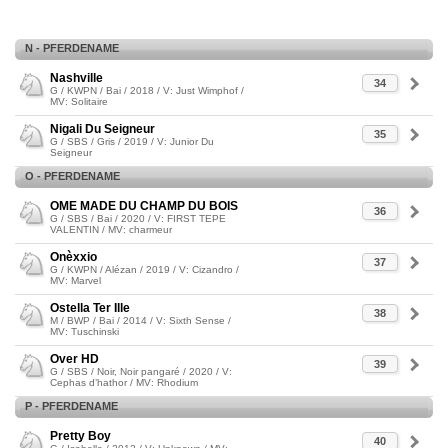
N - PFERDENAME
Nashville
34
G / KWPN / Bai / 2018 / V: Just Wimphof /
MV: Solitaire
Nigali Du Seigneur
35
G / SBS / Gris / 2019 / V: Junior Du
Seigneur
O - PFERDENAME
OME MADE DU CHAMP DU BOIS
36
G / SBS / Bai / 2020 / V: FIRST TEPE
VALENTIN / MV: charmeur
Onèxxio
37
G / KWPN / Alézan / 2019 / V: Cizandro /
MV: Marvel
Ostella Ter Ille
38
M / BWP / Bai / 2014 / V: Sixth Sense /
MV: Tuschinski
Over HD
39
G / SBS / Noir, Noir pangaré / 2020 / V:
Cephas d’hathor / MV: Rhodium
P - PFERDENAME
Pretty Boy
40