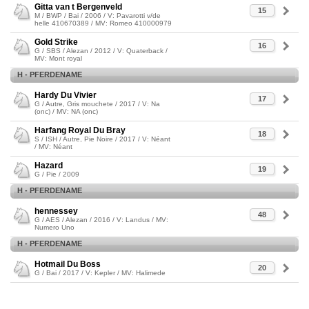
Gitta van t Bergenveld
15
M / BWP / Bai / 2006 / V: Pavarotti v/de
helle 410670389 / MV: Romeo 410000979
Gold Strike
16
G / SBS / Alezan / 2012 / V: Quaterback /
MV: Mont royal
H - PFERDENAME
Hardy Du Vivier
17
G / Autre, Gris mouchete / 2017 / V: Na
(onc) / MV: NA (onc)
Harfang Royal Du Bray
18
S / ISH / Autre, Pie Noire / 2017 / V: Néant
/ MV: Néant
Hazard
19
G / Pie / 2009
H - PFERDENAME
hennessey
48
G / AES / Alezan / 2016 / V: Landus / MV:
Numero Uno
H - PFERDENAME
Hotmail Du Boss
20
G / Bai / 2017 / V: Kepler / MV: Halimede