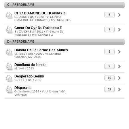
C - PFERDENAME
CHIC DIAMOND DU HORNAY Z
6
G / ZANG / Bai / 2020 / V: CLINTO
DIAMOND DU HORNAY Z / MV: NONSTOP
Coeur Du Cyr Du Ruisseau Z
7
S / ZANG / Bai / 2011 / V: Cyrano Du
Ruisseau Z / MV: Carthago Z
D - PFERDENAME
Dakota De La Ferme Des Aulnes
8
M / SBS / Gris / 2009 / V: Cartoflex
Corastar / MV: Zoliet
Demilune de l'ondee
9
M / Noir / 2013
Desperado Benny
10
G / PRE / Bai / 2017
Disparate
11
G / Isabelle / 2014 / V: Unknown / MV:
Unknown