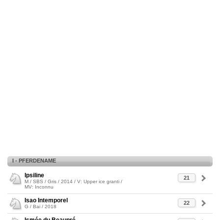
I - PFERDENAME
Ipsiline
21
M / SBS / Gris / 2014 / V: Upper ice granti /
MV: Inconnu
Isao Intemporel
22
G / Bai / 2018