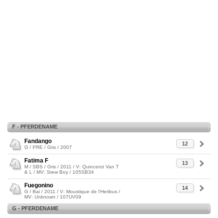
F - PFERDENAME
Fandango
12
G / PRE / Gris / 2007
Fatima F
13
M / SBS / Gris / 2011 / V: Quincerot Van T
& L / MV: Stew Boy / 105SB34
Fuegonino
14
G / Bai / 2011 / V: Moustique de l'Heribus /
MV: Unknown / 107UV09
G - PFERDENAME