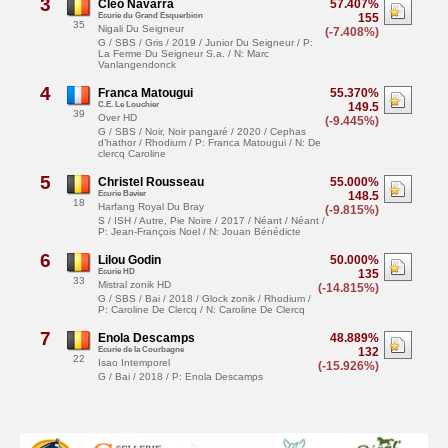
3
Cléo Navarra
57.407%
Ecurie du Grand Esquerbion
155
35
Nigali Du Seigneur
(-7.408%)
G / SBS / Gris / 2019 / Junior Du Seigneur / P:
La Ferme Du Seigneur S.a. / N: Marc
Vanlangendonck
4
Franca Matougui
55.370%
C.E. Le Louchier
149.5
39
Over HD
(-9.445%)
G / SBS / Noir, Noir pangaré / 2020 / Cephas
d’hathor / Rhodium / P: Franca Matougui / N: De
clercq Caroline
5
Christel Rousseau
55.000%
Ecurie Bavier
148.5
18
Harfang Royal Du Bray
(-9.815%)
S / ISH / Autre, Pie Noire / 2017 / Néant / Néant /
P: Jean-François Noel / N: Jouan Bénédicte
6
Lilou Godin
50.000%
Ecurie HD
135
33
Mistral zonik HD
(-14.815%)
G / SBS / Bai / 2018 / Glock zonik / Rhodium /
P: Caroline De Clercq / N: Caroline De Clercq
7
Enola Descamps
48.889%
Ecurie de la Courbagne
132
22
Isao Intemporel
(-15.926%)
G / Bai / 2018 / P: Enola Descamps