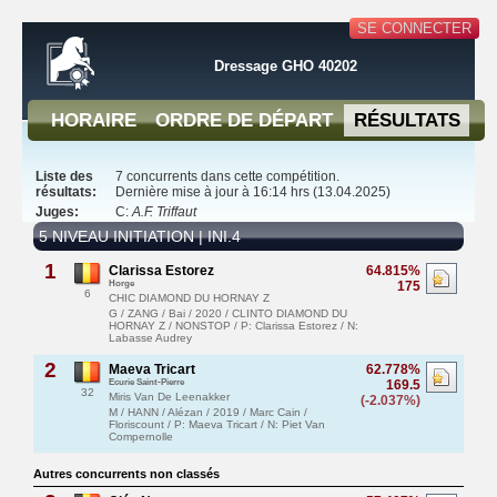
SE CONNECTER
Dressage GHO 40202
HORAIRE
ORDRE DE DÉPART
RÉSULTATS
Liste des
7 concurrents dans cette compétition.
résultats:
Dernière mise à jour à 16:14 hrs (13.04.2025)
Juges:
C:
A.F. Triffaut
5 NIVEAU INITIATION | INI.4
1
Clarissa Estorez
64.815%
Horge
175
6
CHIC DIAMOND DU HORNAY Z
G / ZANG / Bai / 2020 / CLINTO DIAMOND DU
HORNAY Z / NONSTOP / P: Clarissa Estorez / N:
Labasse Audrey
2
Maeva Tricart
62.778%
Ecurie Saint-Pierre
169.5
32
Miris Van De Leenakker
(-2.037%)
M / HANN / Alézan / 2019 / Marc Cain /
Floriscount / P: Maeva Tricart / N: Piet Van
Compernolle
Autres concurrents non classés