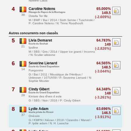
Noéline Claus
4
Caroline Nolens
65.000%
Elevage du Repos de la Montagne
149.5
38
Ostella Ter Ille
(-2.609%)
M / BWP / Bai / 2014 / Sixth Sense / Tuschinski /
P: Caroline Nolens / N: Tinne Roodhooft
Autres concurrents non classés
5
Livia Demaret
64.783%
Ecurie du Souhait
149
21
Ipsiline
(-2.826%)
M / SBS / Gris / 2014 / Upper ice granti / Inconnu
/ N: Sculier alissone
6
Severine Lienard
64.565%
Ecurie du Grand Esquerbion
148.5
14
Fuegonino
(-3.044%)
G / Bai / 2011 / Moustique de l'Heribus /
Unknown / 107UV09 / P: Severine Lienard / N:
Sophie Moutier
7
Cindy Gibert
64.348%
Ecurie du Grand Esquerbion
148
28
Kintaro des rêves d eole
(-3.261%)
G / SBS / Noir / 2016 / P: Cindy Gibert
8
Lydie Adam
63.696%
écurie privée du Rosoir
146.5
37
Onèxxio
(-3.913%)
G / KWPN / Alézan / 2019 / Cizandro / Marvel /
P: lydie adam / N: H. Lassche