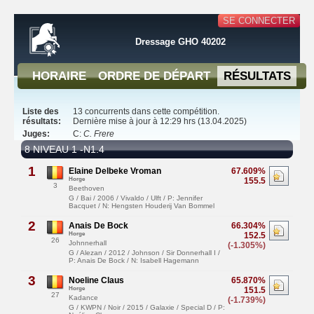
SE CONNECTER
Dressage GHO 40202
HORAIRE
ORDRE DE DÉPART
RÉSULTATS
Liste des
13 concurrents dans cette compétition.
résultats:
Dernière mise à jour à 12:29 hrs (13.04.2025)
Juges:
C:
C. Frere
8 NIVEAU 1 -N1.4
1
Elaine Delbeke Vroman
67.609%
Horge
155.5
3
Beethoven
G / Bai / 2006 / Vivaldo / Ulft / P: Jennifer
Bacquet / N: Hengsten Houderij Van Bommel
2
Anais De Bock
66.304%
Horge
152.5
26
Johnnerhall
(-1.305%)
G / Alezan / 2012 / Johnson / Sir Donnerhall I /
P: Anais De Bock / N: Isabell Hagemann
3
Noeline Claus
65.870%
Horge
151.5
27
Kadance
(-1.739%)
G / KWPN / Noir / 2015 / Galaxie / Special D / P: