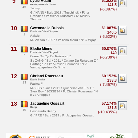
9
Lydie Adam
61.522%
écurie privée du Rosoir
141.5
45
Triumph
(-6.087%)
G / HANN / Bai / 2018 / Tuschinski / Fürst
Grandios / P: Michel Toussaint / N: Möller /
Thomsen
10
Gwennaelle Dubois
61.087%
Ecurie du Crin d\'Argent
140.5
1
Aaltsje
(-6.522%)
M / Alezan / 2007 / P: Ilona Menu / N: G Wijnja
11
Elodie Minne
60.870%
Ecurie du Crin d\'Argent
140
7
Coeur Du Cyr Du Ruisseau Z
(-6.739%)
S / ZANG / Bai / 2011 / Cyrano Du Ruisseau Z /
Carthago Z / P: Aurelien Deumens / N: A.
Vandepapeliere-Deflinne
12
Christel Rousseau
60.152%
Ecurie Bavier
138.3
13
Fatima F
(-7.457%)
M / SBS / Gris / 2011 / Quincerot Van T & L /
Stew Boy / 105SB34 / P: Christel Rousseau / N:
BVBA Filippus
13
Jacqueline Gossart
57.174%
Horge
131.5
10
Desperado Benny
(-10.435%)
G / PRE / Bai / 2017 / P: Jacqueline Gossart