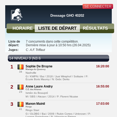
SE CONNECTER
Dressage GHO 40202
HORAIRE
LISTE DE DÉPART
RÉSULTATS
Liste de
7 concurrents dans cette compétition.
départ:
Dernière mise à jour à 10:50 hrs (26.04.2025)
Juges:
C:
A.F. Triffaut
14 NIVEAU 3 |N3.6
1
Sophie De Bruyne
16:20:00
Manege du Quesnoy
34
Nashville
G / KWPN / Bai / 2018 / Just Wimphof / Solitaire / P:
Ecurie Boris Mauroy / N: Gebr. Derks
2
Anne Laure Andry
16:55:00
C.E. des Altanes
23
Ismée du Beaupré
M / SBS / Alezan / 2014 / P: Florent Nicaise
3
Manon Mainil
17:03:00
Horge
41
Ringo Starr
G / OLDBG / Bai / 2009 / Rubin Cortes / Unknown / P:
Lorane Graindorge / N: Véronique Pieters