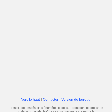
|
|
Vers le haut
Contacter
Version de bureau
L'exactitude des résultats énumérés ci-dessus (concours de dressage
ou de saut d'obstacles) de ce concours équestre est de la