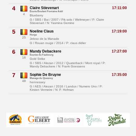
4
Claire Stievenart
17:11:00
Ecurie Boulant Fontaine Asbl
4
Blueberry
G / SBS / Bai / 2007 / Pik solo / Weltmeyer / P: Claire
Stievenart / N: Yasmina Gemine
5
Noeline Claus
17:19:00
Horge
25
Jeloso de la Manade
G / Rouan rouge / 2014 / P: claus didier
6
Mandy Debackere
17:27:00
Ecuries du Faubourg
16
Gold Strike
G / SBS / Alezan / 2012 / Quaterback / Mont royal / P:
Mandy Debackere / N: Frank Goessens
7
Sophie De Bruyne
17:35:00
Manege du Quesnoy
48
hennessey
G / AES / Alezan / 2016 / Landus / Numero Uno / P:
Kirsten Vermeire / N: P. Hofman