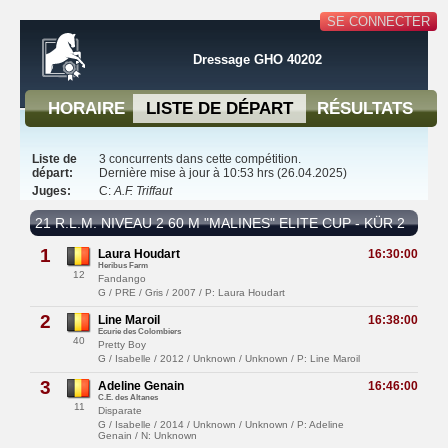
SE CONNECTER
Dressage GHO 40202
HORAIRE
LISTE DE DÉPART
RÉSULTATS
Liste de
3 concurrents dans cette compétition.
départ:
Dernière mise à jour à 10:53 hrs (26.04.2025)
Juges:
C:
A.F. Triffaut
21 R.L.M. NIVEAU 2 60 M "MALINES" ELITE CUP - KÜR 2
1
Laura Houdart
16:30:00
Heribus Farm
12
Fandango
G / PRE / Gris / 2007 / P: Laura Houdart
2
Line Maroil
16:38:00
Ecurie des Colombiers
40
Pretty Boy
G / Isabelle / 2012 / Unknown / Unknown / P: Line Maroil
3
Adeline Genain
16:46:00
C.E. des Altanes
11
Disparate
G / Isabelle / 2014 / Unknown / Unknown / P: Adeline
Genain / N: Unknown