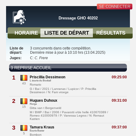
SE CONNECTER
Dressage GHO 40202
HORAIRE
LISTE DE DÉPART
RÉSULTATS
Liste de
3 concurrents dans cette compétition.
départ:
Dernière mise à jour à 10:10 hrs (13.04.2025)
Juges:
C:
C. Frere
3 REPRISE ACCUEIL
1
Priscillia Dessimeon
09:25:00
L écurie du Boskail
43
Romario
G / Bai / 2021 / Lanranas / Lupicor / P: Priscillia
Dessimeon / N: Fam vroege
2
Hugues Duhoux
09:31:00
Horge
15
Gitta van t Bergenveld
M / BWP / Bai / 2006 / Pavarotti v/de helle 410670389 /
Romeo 410000979 / P: Vanessa Legros / N: Remaut
Katrien
3
Tamara Kraus
09:37:00
Ecurie Bavier
5
Bombon