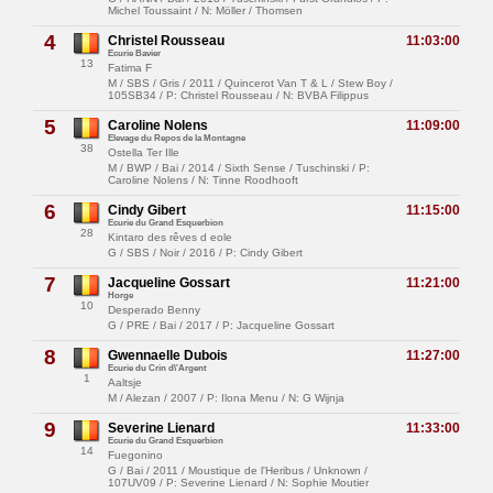
Michel Toussaint / N: Möller / Thomsen
4
Christel Rousseau
11:03:00
Ecurie Bavier
13
Fatima F
M / SBS / Gris / 2011 / Quincerot Van T & L / Stew Boy /
105SB34 / P: Christel Rousseau / N: BVBA Filippus
5
Caroline Nolens
11:09:00
Elevage du Repos de la Montagne
38
Ostella Ter Ille
M / BWP / Bai / 2014 / Sixth Sense / Tuschinski / P:
Caroline Nolens / N: Tinne Roodhooft
6
Cindy Gibert
11:15:00
Ecurie du Grand Esquerbion
28
Kintaro des rêves d eole
G / SBS / Noir / 2016 / P: Cindy Gibert
7
Jacqueline Gossart
11:21:00
Horge
10
Desperado Benny
G / PRE / Bai / 2017 / P: Jacqueline Gossart
8
Gwennaelle Dubois
11:27:00
Ecurie du Crin d\'Argent
1
Aaltsje
M / Alezan / 2007 / P: Ilona Menu / N: G Wijnja
9
Severine Lienard
11:33:00
Ecurie du Grand Esquerbion
14
Fuegonino
G / Bai / 2011 / Moustique de l'Heribus / Unknown /
107UV09 / P: Severine Lienard / N: Sophie Moutier