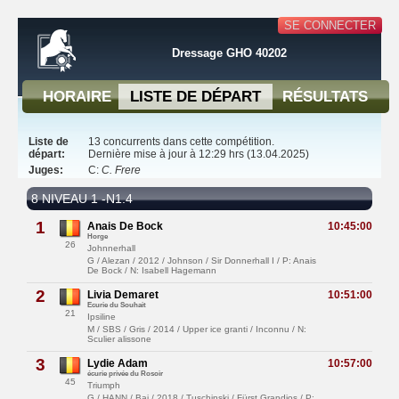
SE CONNECTER
Dressage GHO 40202
HORAIRE
LISTE DE DÉPART
RÉSULTATS
Liste de
13 concurrents dans cette compétition.
départ:
Dernière mise à jour à 12:29 hrs (13.04.2025)
Juges:
C:
C. Frere
8 NIVEAU 1 -N1.4
1
Anais De Bock
10:45:00
Horge
26
Johnnerhall
G / Alezan / 2012 / Johnson / Sir Donnerhall I / P: Anais
De Bock / N: Isabell Hagemann
2
Livia Demaret
10:51:00
Ecurie du Souhait
21
Ipsiline
M / SBS / Gris / 2014 / Upper ice granti / Inconnu / N:
Sculier alissone
3
Lydie Adam
10:57:00
écurie privée du Rosoir
45
Triumph
G / HANN / Bai / 2018 / Tuschinski / Fürst Grandios / P: