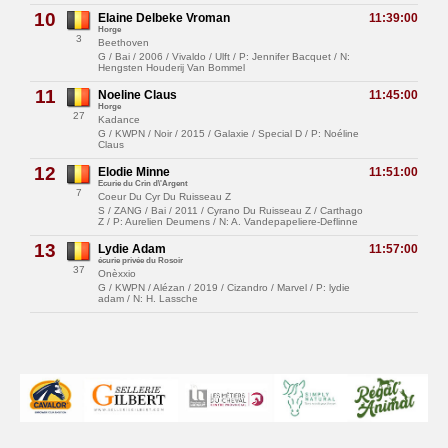
10
Elaine Delbeke Vroman
11:39:00
Horge
3
Beethoven
G / Bai / 2006 / Vivaldo / Ulft / P: Jennifer Bacquet / N:
Hengsten Houderij Van Bommel
11
Noeline Claus
11:45:00
Horge
27
Kadance
G / KWPN / Noir / 2015 / Galaxie / Special D / P: Noéline
Claus
12
Elodie Minne
11:51:00
Ecurie du Crin d\'Argent
7
Coeur Du Cyr Du Ruisseau Z
S / ZANG / Bai / 2011 / Cyrano Du Ruisseau Z / Carthago
Z / P: Aurelien Deumens / N: A. Vandepapeliere-Deflinne
13
Lydie Adam
11:57:00
écurie privée du Rosoir
37
Onèxxio
G / KWPN / Alézan / 2019 / Cizandro / Marvel / P: lydie
adam / N: H. Lassche