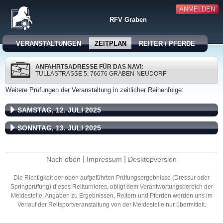
ANMELDEN
RFV Graben
VERANSTALTUNGEN
ZEITPLAN
REITER / PFERDE
ANFAHRTSADRESSE FÜR DAS NAVI:
TULLASTRASSE 5, 76676 GRABEN-NEUDORF
Weitere Prüfungen der Veranstaltung in zeitlicher Reihenfolge:
SAMSTAG, 12. JULI 2025
SONNTAG, 13. JULI 2025
|
|
Nach oben
Impressum
Desktopversion
Die Richtigkeit der oben aufgeführten Prüfungsergebnisse (Dressur oder
Springprüfung) dieses Reitturnieres, obligt dem Verantwortungsbereich der
Meldestelle. Angaben zu Ergebnissen, Reitern und Pferden werden uns im
Verlauf der Reitsportveranstaltung von der Meldestelle nur übermittelt.