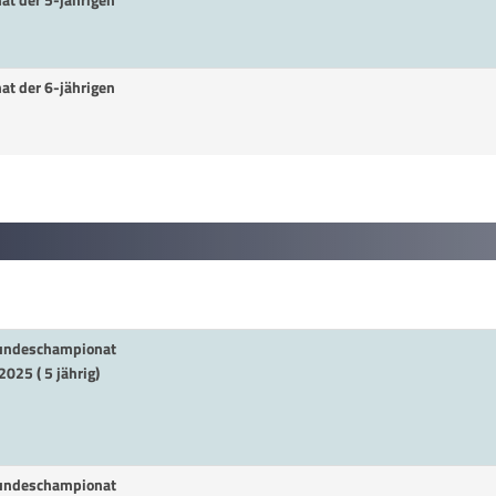
at der 5-jährigen
at der 6-jährigen
 Bundeschampionat
025 ( 5 jährig)
 Bundeschampionat