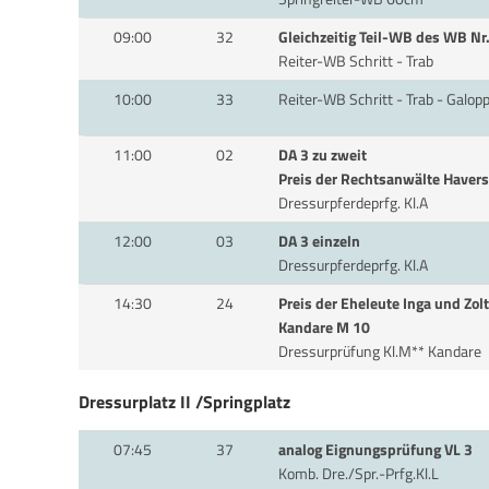
09:00
32
Gleichzeitig Teil-WB des WB Nr
Reiter-WB Schritt - Trab
10:00
33
Reiter-WB Schritt - Trab - Galop
11:00
02
DA 3 zu zweit
Preis der Rechtsanwälte Havers
Dressurpferdeprfg. Kl.A
12:00
03
DA 3 einzeln
Dressurpferdeprfg. Kl.A
14:30
24
Preis der Eheleute Inga und Zo
Kandare M 10
Dressurprüfung Kl.M** Kandare
Dressurplatz II /Springplatz
07:45
37
analog Eignungsprüfung VL 3
Komb. Dre./Spr.-Prfg.Kl.L