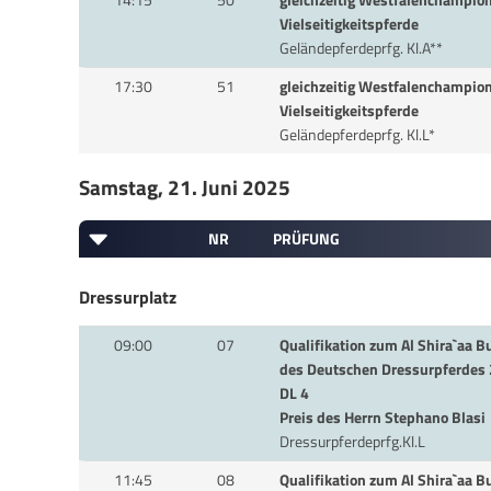
14:15
50
gleichzeitig Westfalenchampion
Vielseitigkeitspferde
Geländepferdeprfg. Kl.A**
17:30
51
gleichzeitig Westfalenchampion
Vielseitigkeitspferde
Geländepferdeprfg. Kl.L*
Samstag, 21. Juni 2025
NR
PRÜFUNG
Dressurplatz
09:00
07
Qualifikation zum Al Shira`aa
des Deutschen Dressurpferdes 2
DL 4
Preis des Herrn Stephano Blasi
Dressurpferdeprfg.Kl.L
11:45
08
Qualifikation zum Al Shira`aa