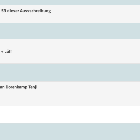
. 53 dieser Aussschreibung
p
 + Lülf
ltan Dorenkamp Tenji