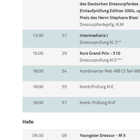
des Deutschen Dressurpferdes 2
Einlaufprüfung Edition 2004, 
Preis des Herrn Stephano Blasi
Dressurpferdeprfg. Kl.M
13:30
27
Intermediaire I
Dressurprüfung Kl. S**
16:00
29
Kurz Grand Prix - S10
Dressurprüfung Kl.S***
18:00
54
Kombinierter Reit-WB (3 Teil-WB
18:00
55
Komb.Prüfung Kl.E
18:00
57
Komb. Prüfung Kl.A*
Halle
09:30
09
Youngster Dressur - M 5