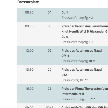
Dressurplatz
08:30
04
DL 1
Dressurpferdeprfg.Kl.L
09:30
05
Preis der Provinzinalversicher
Knut Henrik Witt & Alexander G
DL 4
Dressurpferdeprfg.Kl.L
12:00
06
Preis des Autohauses Nagel
DM 1
Dressurpferdeprfg. Kl.M
13:30
22
Preis des Autohauses Nagel
L12
Dressurprfg. Kl.L**
16:00
28
Preis der Firma Thorwesten Ven
Intermediaire II
Dressurprüfung Kl. S***
09:00
32/1
Gleichzeitig Teil-WB des WB Nr