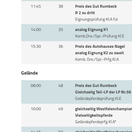
11:45
38
Preis des Gut Rumbeck
R 2 zu dritt
Eignungsprüfung Kl.A für
14:00
35
analog Eignung K1
Komb.Dre./Spr.-Prüfung Kl.E
15:30
36
Preis des Autohauses Nagel
analog Eignung K2 zu zweit
Komb. Dre./Spr.-Prfg.Kl.A
Gelände
08:00
48
Preis des Gut Rumbeck
Gleichzeitg Teil-LP der LP Nr.5
Geländepferdeprüfung Kl.E
10:00
49
gleichzeitig Westfalenchampion
Vielseitigkeitspferde
Geländepferdeprfg Kl.A*