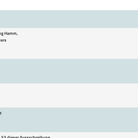
ung Hamm,
iers
t
. 53 dieser Aussschreibung