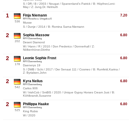
S / DR / B / 2003 / Nougat / Spanenland's Patrick / B: Höpfner,Leni-
May / Z: Jung,Dr. Helmuth
1
Finja Niemann
7.20
RFV Rosche u. Umgeb.e.V.
536
Musse
S / Dunje / 2014 / B: Romina Sarna-Niemann
2
Sophia Massow
6.80
RFV Dannenberg
202
Desert Diamond
W / Hann / R / 2010 / Don Frederico / Donnerhall / Z:
Nölkenhöner,Dörthe
2
Leonie Sophie Frost
6.80
RFV Dannenberg
178
Daenerys 19
S / DWB / Schi / 2017 / Der Senaat 111 / Cosmeo / B: Rumfeld,Karina /
Z: Byrialsen,John
2
Kyra Nelius
6.80
RFV Dannenberg
542
Carlos 906
W / IrishCob / SmBlS / 2020 / Unique Gypsy Horses Cream Just / B:
Köhlbrandt,Susanne
2
Phillippa Haake
6.80
RFV Dannenberg
525
King Rubio
W / 2020