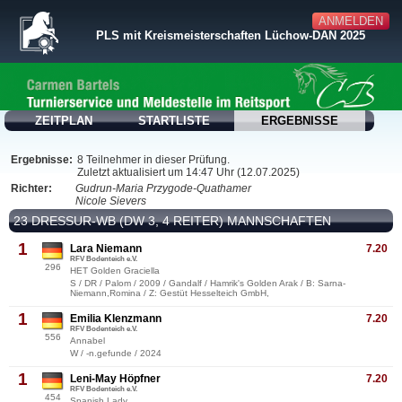
ANMELDEN
PLS mit Kreismeisterschaften Lüchow-DAN 2025
ZEITPLAN
STARTLISTE
ERGEBNISSE
Ergebnisse:
8 Teilnehmer in dieser Prüfung.
Zuletzt aktualisiert um 14:47 Uhr (12.07.2025)
Richter:
Gudrun-Maria Przygode-Quathamer
Nicole Sievers
23 DRESSUR-WB (DW 3, 4 REITER) MANNSCHAFTEN
1
Lara Niemann
7.20
RFV Bodenteich e.V.
296
HET Golden Graciella
S / DR / Palom / 2009 / Gandalf / Hamrik's Golden Arak / B: Sarna-
Niemann,Romina / Z: Gestüt Hesselteich GmbH,
1
Emilia Klenzmann
7.20
RFV Bodenteich e.V.
556
Annabel
W / -n.gefunde / 2024
1
Leni-May Höpfner
7.20
RFV Bodenteich e.V.
454
Spanish Lady